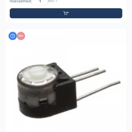
Hoeveelheid:
Min: 1
PDF