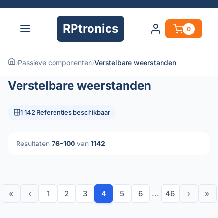
RPtronics
0
›
Passieve componenten
›
Verstelbare weerstanden
Verstelbare weerstanden
1 142 Referenties beschikbaar
Resultaten
76–100
van
1142
«
‹
1
2
3
4
5
6
...
46
›
»