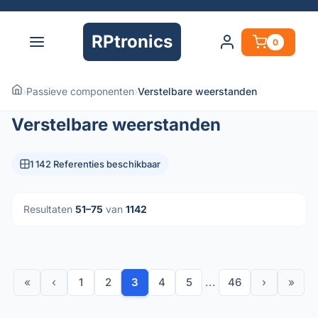
RPtronics
0
›
Passieve componenten
›
Verstelbare weerstanden
Verstelbare weerstanden
1 142 Referenties beschikbaar
Resultaten
51–75
van
1142
«
‹
1
2
3
4
5
...
46
›
»