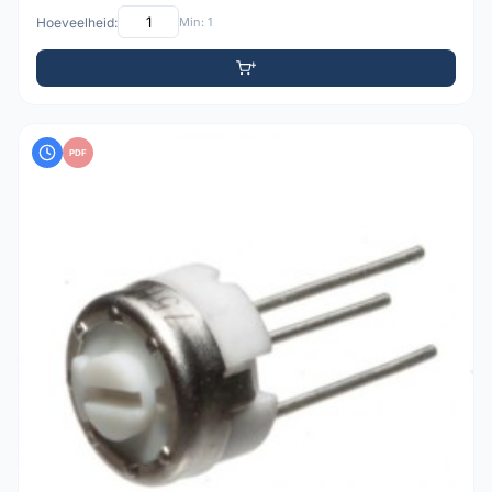
Hoeveelheid:
Min: 1
PDF