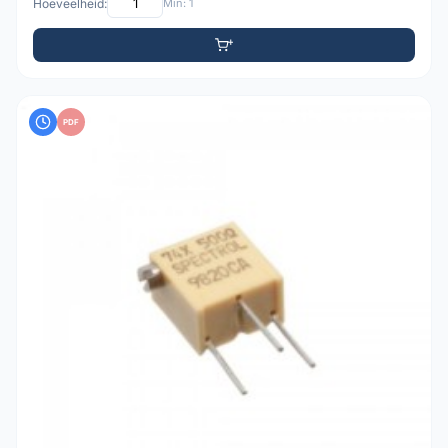
Hoeveelheid:
Min: 1
PDF