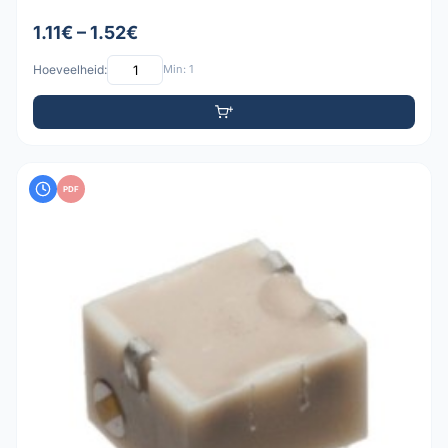
1.11€ – 1.52€
Hoeveelheid:
Min: 1
PDF