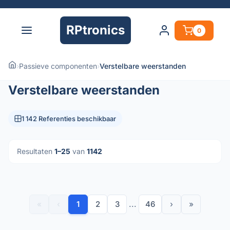
RPtronics
0
›
Passieve componenten
›
Verstelbare weerstanden
Verstelbare weerstanden
1 142 Referenties beschikbaar
Resultaten
1–25
van
1142
«
‹
1
2
3
...
46
›
»