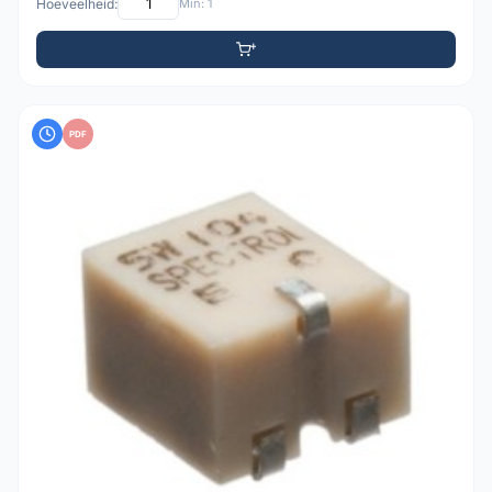
Hoeveelheid:
Min: 1
PDF