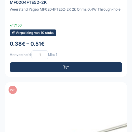
MF0204FTE52-2K
Weerstand Yageo MF0204FTE52-2K 2k Ohms 0.4W Through-hole
7156
Verpakking van 10 stuks
0.38€ – 0.51€
Hoeveelheid:
Min: 1
PDF