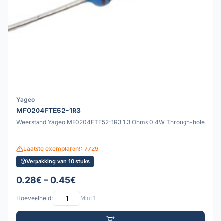
Yageo
MF0204FTE52-1R3
Weerstand Yageo MF0204FTE52-1R3 1.3 Ohms 0.4W Through-hole
Laatste exemplaren!: 7729
Verpakking van 10 stuks
0.28€ – 0.45€
Hoeveelheid:
Min: 1