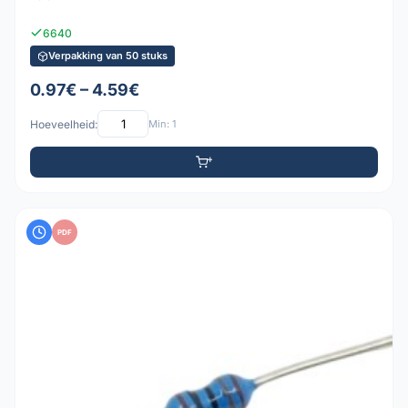
6640
Verpakking van 50 stuks
0.97€ – 4.59€
Hoeveelheid:
Min: 1
PDF