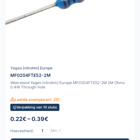
Yageo (vitrohm) Europe
MF0204FTE52-2M
Weerstand Yageo (vitrohm) Europe MF0204FTE52-2M 2M Ohms
0.4W Through-hole
Laatste exemplaren!: 251
Verpakking van 10 stuks
0.22€ – 0.39€
Hoeveelheid:
Min: 1