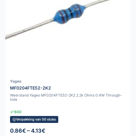
Yageo
MF0204FTE52-2K2
Weerstand Yageo MF0204FTE52-2K2 2.2k Ohms 0.4W Through-
hole
600
Verpakking van 50 stuks
0.86€ – 4.13€