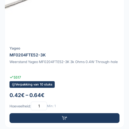
Yageo
MF0204FTE52-3K
Weerstand Yageo MF0204FTE52-3K 3k Ohms 0.4W Through-hole
5517
Verpakking van 10 stuks
0.42€ – 0.64€
Hoeveelheid:
Min: 1