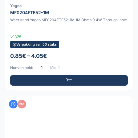
Yageo
MF0204FTE52-1M
Weerstand Yageo MF0204FTE52-1M 1M Ohms 0.4W Through-hole
375
Verpakking van 50 stuks
0.85€ – 4.05€
Hoeveelheid:
Min: 1
PDF