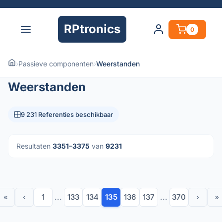
RPtronics
0
›
Passieve componenten
›
Weerstanden
Weerstanden
9 231 Referenties beschikbaar
Resultaten
3351–3375
van
9231
«
‹
1
...
133
134
135
136
137
...
370
›
»