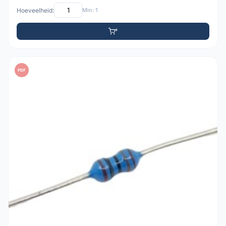
Hoeveelheid:
Min: 1
PDF