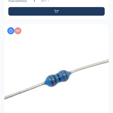
Hoeveelheid:
Min: 1
PDF