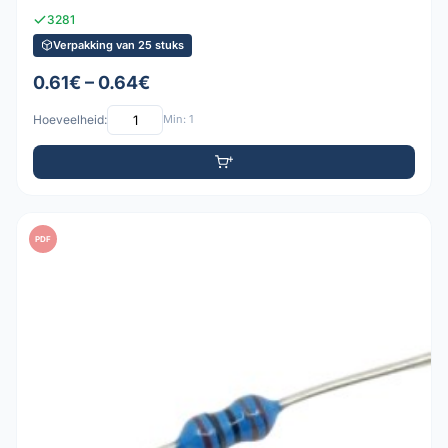
3281
Verpakking van 25 stuks
0.61€ – 0.64€
Hoeveelheid:
Min: 1
PDF