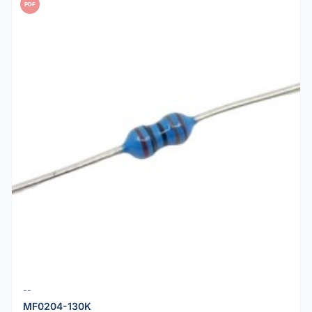
PDF
--
MF0204-130K