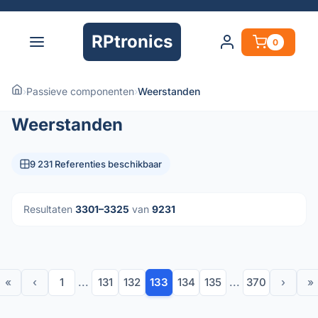
RPtronics
0
›
Passieve componenten
›
Weerstanden
Weerstanden
9 231 Referenties beschikbaar
Resultaten
3301–3325
van
9231
«
‹
1
...
131
132
133
134
135
...
370
›
»