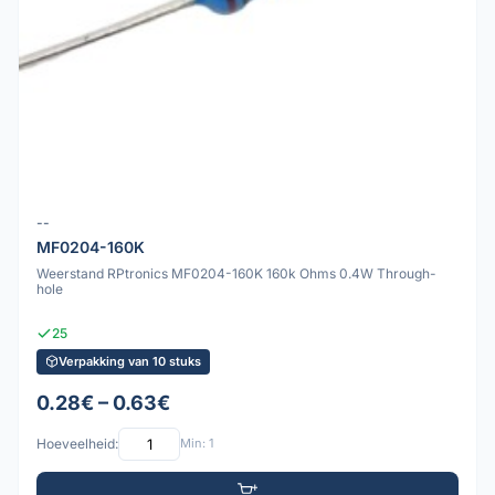
--
MF0204-160K
Weerstand RPtronics MF0204-160K 160k Ohms 0.4W Through-
hole
25
Verpakking van 10 stuks
0.28€ – 0.63€
Hoeveelheid:
Min: 1