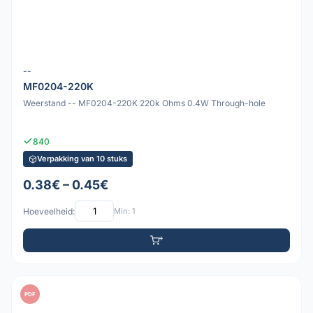
--
MF0204-220K
Weerstand -- MF0204-220K 220k Ohms 0.4W Through-hole
840
Verpakking van 10 stuks
0.38€ – 0.45€
Hoeveelheid:
Min: 1
PDF