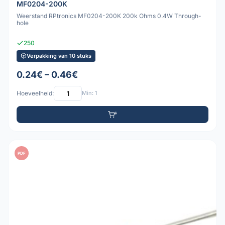
MF0204-200K
Weerstand RPtronics MF0204-200K 200k Ohms 0.4W Through-
hole
250
Verpakking van 10 stuks
0.24€ – 0.46€
Hoeveelheid:
Min: 1
PDF