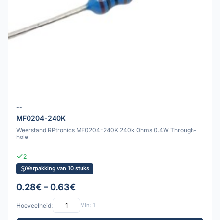
--
MF0204-240K
Weerstand RPtronics MF0204-240K 240k Ohms 0.4W Through-
hole
2
Verpakking van 10 stuks
0.28€ – 0.63€
Hoeveelheid:
Min: 1