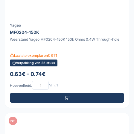
Yageo
MF0204-150K
Weerstand Yageo MF0204-150K 150k Ohms 0.4W Through-hole
Laatste exemplaren!: 971
Verpakking van 25 stuks
0.63€ – 0.74€
Hoeveelheid:
Min: 1
PDF