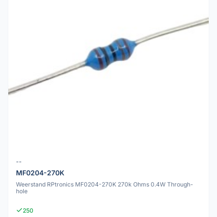
--
MF0204-270K
Weerstand RPtronics MF0204-270K 270k Ohms 0.4W Through-
hole
250