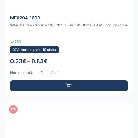
--
MF0204-160R
Weerstand RPtronics MF0204-160R 160 Ohms 0.4W Through-hole
250
Verpakking van 10 stuks
0.23€ – 0.83€
Hoeveelheid:
Min: 1
PDF