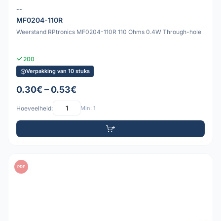
--
MF0204-110R
Weerstand RPtronics MF0204-110R 110 Ohms 0.4W Through-hole
200
Verpakking van 10 stuks
0.30€ – 0.53€
Hoeveelheid:
Min: 1
PDF