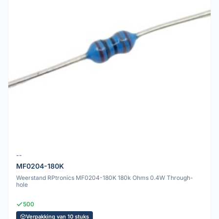
--
MF0204-180K
Weerstand RPtronics MF0204-180K 180k Ohms 0.4W Through-
hole
500
Verpakking van 10 stuks