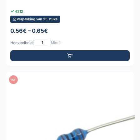
4212
Verpakking van 25 stuks
0.56€ – 0.65€
Hoeveelheid:
Min: 1
PDF