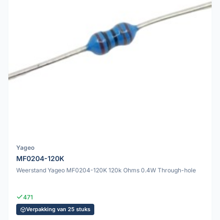
Yageo
MF0204-120K
Weerstand Yageo MF0204-120K 120k Ohms 0.4W Through-hole
471
Verpakking van 25 stuks