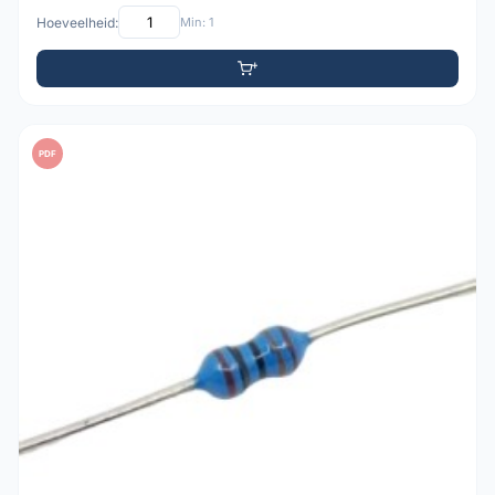
Hoeveelheid:
Min: 1
PDF