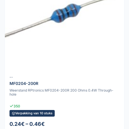
--
MF0204-200R
Weerstand RPtronics MF0204-200R 200 Ohms 0.4W Through-
hole
350
Verpakking van 10 stuks
0.24€ – 0.46€