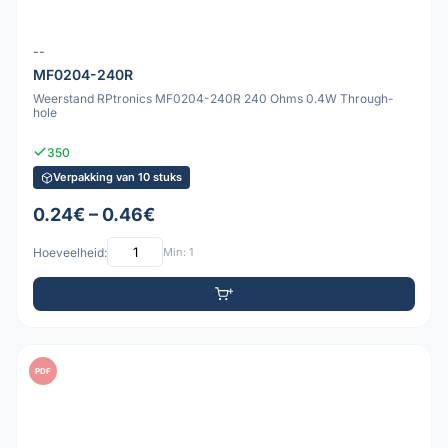
--
MF0204-240R
Weerstand RPtronics MF0204-240R 240 Ohms 0.4W Through-
hole
350
Verpakking van 10 stuks
0.24€ – 0.46€
Hoeveelheid:
Min: 1
PDF