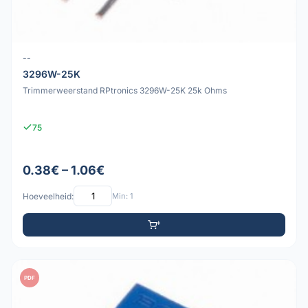
--
3296W-25K
Trimmerweerstand RPtronics 3296W-25K 25k Ohms
75
0.38€ – 1.06€
Hoeveelheid:
Min: 1
PDF