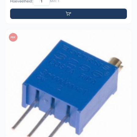
Hoeveelheid:
Min: 1
PDF