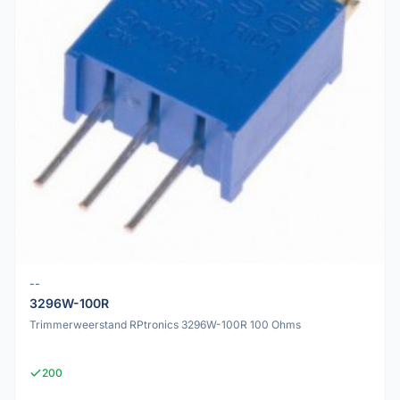
--
3296W-100R
Trimmerweerstand RPtronics 3296W-100R 100 Ohms
200