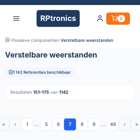
RPtronics
0
›
Passieve componenten
›
Verstelbare weerstanden
Verstelbare weerstanden
1 142 Referenties beschikbaar
Resultaten
151–175
van
1142
«
‹
1
...
5
6
7
8
9
...
46
›
»