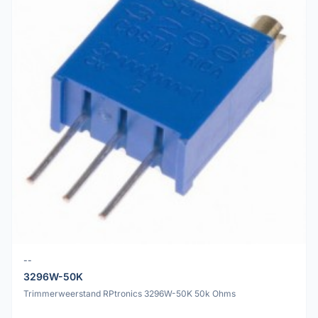
--
3296W-50K
Trimmerweerstand RPtronics 3296W-50K 50k Ohms