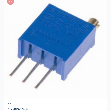
PDF
--
3296W-20K