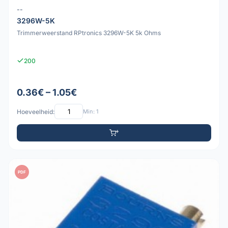
--
3296W-5K
Trimmerweerstand RPtronics 3296W-5K 5k Ohms
200
0.36€ – 1.05€
Hoeveelheid:
Min: 1
PDF