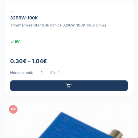
--
3296W-100K
Trimmerweerstand RPtronics 3296W-100K 100k Ohms
150
0.36€ – 1.04€
Hoeveelheid:
Min: 1
PDF