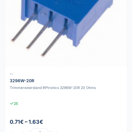
--
3296W-20R
Trimmerweerstand RPtronics 3296W-20R 20 Ohms
25
0.71€ – 1.63€