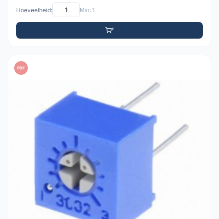
Hoeveelheid:
Min: 1
PDF