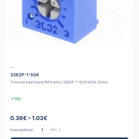
--
3362P-1-504
Trimmerweerstand RPtronics 3362P-1-504 500k Ohms
150
0.36€ – 1.03€
Hoeveelheid:
Min: 1