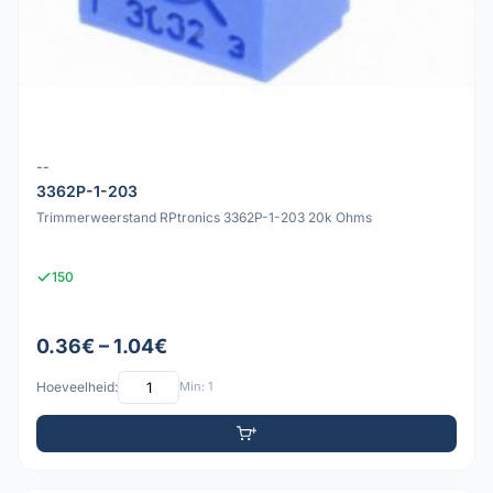
--
3362P-1-203
Trimmerweerstand RPtronics 3362P-1-203 20k Ohms
150
0.36€ – 1.04€
Hoeveelheid:
Min: 1