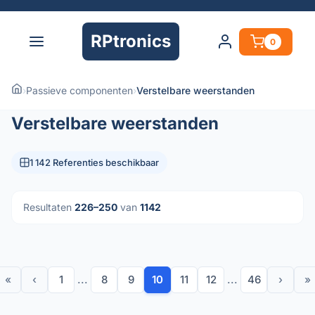
RPtronics
0
›
Passieve componenten
›
Verstelbare weerstanden
Verstelbare weerstanden
1 142 Referenties beschikbaar
Resultaten
226–250
van
1142
«
‹
1
...
8
9
10
11
12
...
46
›
»