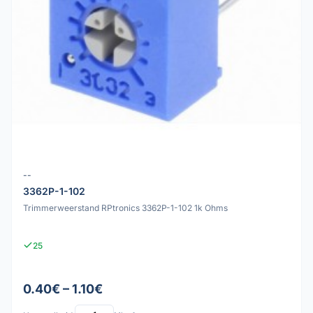
--
3362P-1-102
Trimmerweerstand RPtronics 3362P-1-102 1k Ohms
25
0.40€ – 1.10€