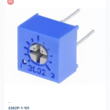
PDF
--
3362P-1-101