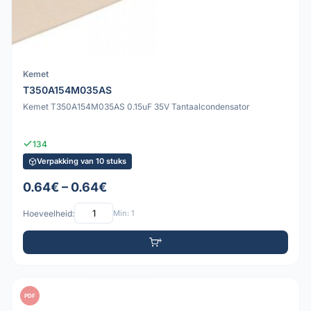
Kemet
T350A154M035AS
Kemet T350A154M035AS 0.15uF 35V Tantaalcondensator
134
Verpakking van 10 stuks
0.64€ – 0.64€
Hoeveelheid:
Min: 1
PDF