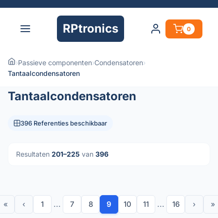
RPtronics
0
›
Passieve componenten
›
Condensatoren
›
Tantaalcondensatoren
Tantaalcondensatoren
396 Referenties beschikbaar
Resultaten
201–225
van
396
«
‹
1
...
7
8
9
10
11
...
16
›
»