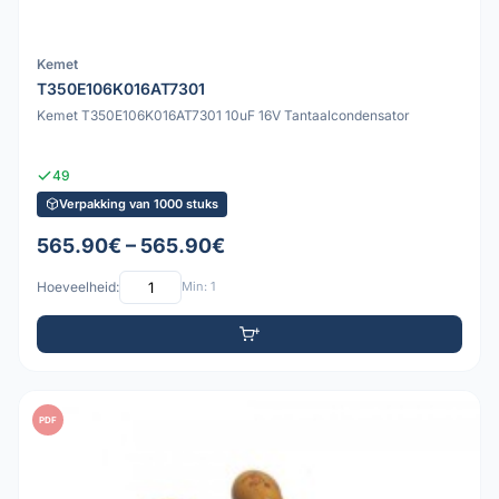
Kemet
T350E106K016AT7301
Kemet T350E106K016AT7301 10uF 16V Tantaalcondensator
49
Verpakking van 1000 stuks
565.90€ – 565.90€
Hoeveelheid:
Min: 1
PDF