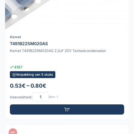
Kemet
T491B225M020AS
Kemet T491B225M020AS 2.2uF 20V Tantaalcondensator
4197
Verpakking van 5 stuks
0.53€ – 0.80€
Hoeveelheid:
Min: 1
PDF