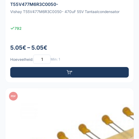
T55V477M6R3C0050-
Vishay T55V477M6R3C0050- 470uF 55V Tantaalcondensator
792
5.05€ – 5.05€
Hoeveelheid:
Min: 1
PDF