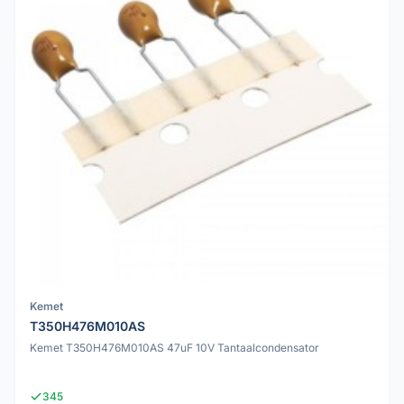
Kemet
T350H476M010AS
Kemet T350H476M010AS 47uF 10V Tantaalcondensator
345