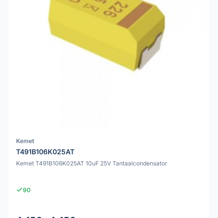
Kemet
T491B106K025AT
Kemet T491B106K025AT 10uF 25V Tantaalcondensator
90