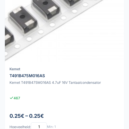
Kemet
T491B475M016AS
Kemet T491B475M016AS 4.7uF 16V Tantaalcondensator
467
0.25€ – 0.25€
Hoeveelheid:
Min: 1