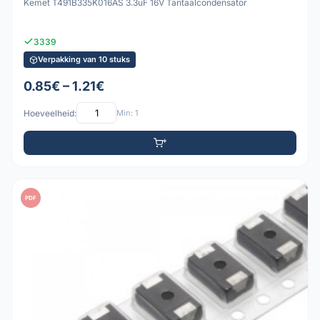
Kemet T491B335K016AS 3.3uF 16V Tantaalcondensator
3339
Verpakking van 10 stuks
0.85€ – 1.21€
Hoeveelheid:
Min: 1
PDF