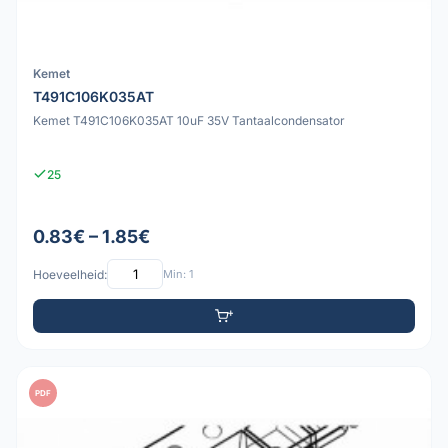
Kemet
T491C106K035AT
Kemet T491C106K035AT 10uF 35V Tantaalcondensator
25
0.83€ – 1.85€
Hoeveelheid:
Min: 1
PDF