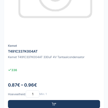
Kemet
T491C337K004AT
Kemet T491C337K004AT 330uF 4V Tantaalcondensator
336
0.87€ – 0.96€
Hoeveelheid:
Min: 1