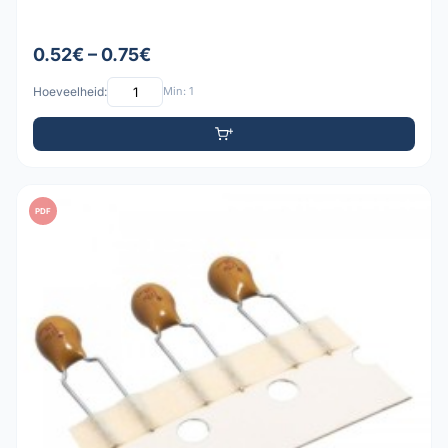
0.52€ – 0.75€
Hoeveelheid:
Min: 1
PDF