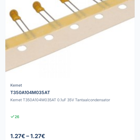
Kemet
T350A104M035AT
Kemet T350A104M035AT 0.1uF 35V Tantaalcondensator
26
1.27€ – 1.27€