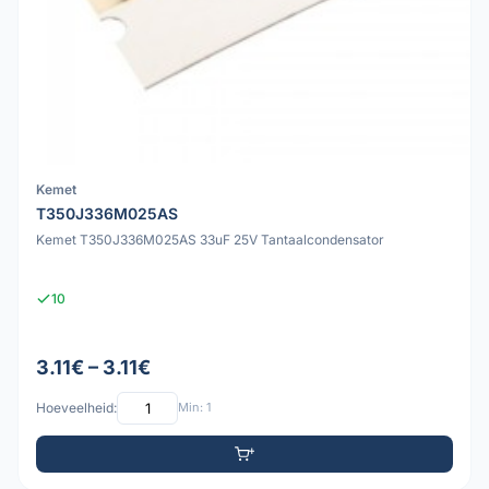
Kemet
T350J336M025AS
Kemet T350J336M025AS 33uF 25V Tantaalcondensator
10
3.11€ – 3.11€
Hoeveelheid:
Min: 1