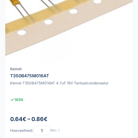
Kemet
T350B475M016AT
Kemet T350B475M016AT 4.7uF 16V Tantaalcondensator
1696
0.64€ – 0.86€
Hoeveelheid:
Min: 1