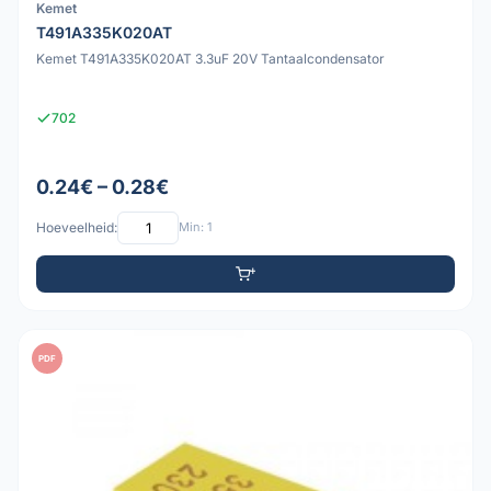
Kemet
T491A335K020AT
Kemet T491A335K020AT 3.3uF 20V Tantaalcondensator
702
0.24€ – 0.28€
Hoeveelheid:
Min: 1
PDF