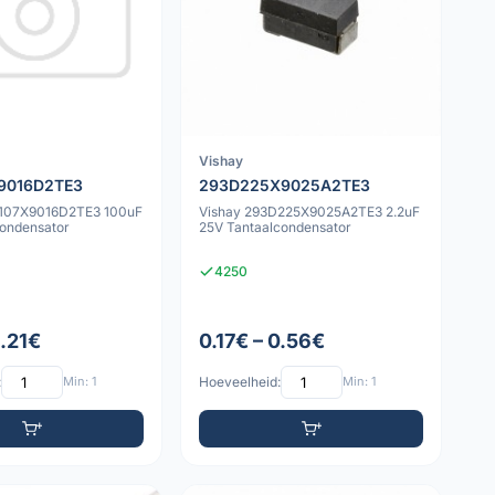
Vishay
9016D2TE3
293D225X9025A2TE3
D107X9016D2TE3 100uF
Vishay 293D225X9025A2TE3 2.2uF
condensator
25V Tantaalcondensator
4250
1.21€
0.17€ – 0.56€
:
Min: 1
Hoeveelheid:
Min: 1