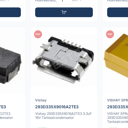
Min: 1
Hoeveelheid:
Min: 1
Hoeveelheid
PDF
PDF
Vishay
VISHAY SP
TE3
293D335X9016A2TE3
293D335
0D2TE3
Vishay 293D335X9016A2TE3 3.3uF
VISHAY SP
densator
16V Tantaalcondensator
293D335X9
Tantaalcond