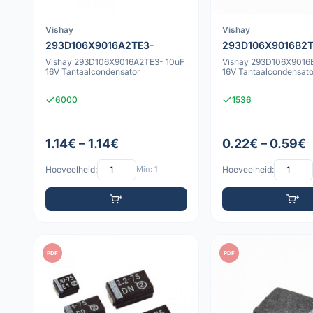
Vishay
Vishay
293D106X9016A2TE3-
293D106X9016B2
Vishay 293D106X9016A2TE3- 10uF
Vishay 293D106X9016
16V Tantaalcondensator
16V Tantaalcondensato
6000
1536
1.14€ – 1.14€
0.22€ – 0.59€
Hoeveelheid:
Min: 1
Hoeveelheid:
PDF
PDF