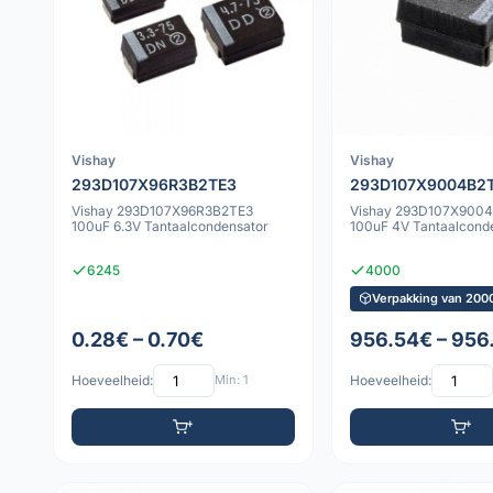
Vishay
Vishay
293D107X96R3B2TE3
293D107X9004B2
Vishay 293D107X96R3B2TE3
Vishay 293D107X900
100uF 6.3V Tantaalcondensator
100uF 4V Tantaalcond
6245
4000
Verpakking van 2000
0.28€ – 0.70€
956.54€ – 956
Hoeveelheid:
Min: 1
Hoeveelheid: