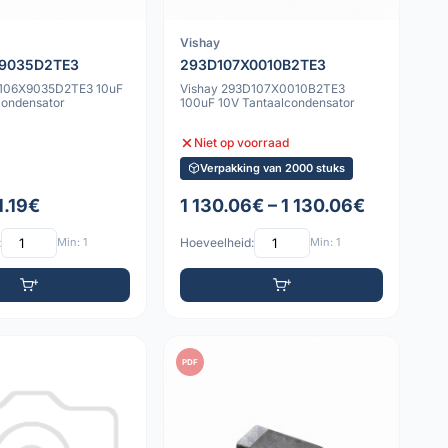
Vishay
9035D2TE3
293D107X0010B2TE3
D106X9035D2TE3 10uF
Vishay 293D107X0010B2TE3
condensator
100uF 10V Tantaalcondensator
Niet op voorraad
Verpakking van 2000 stuks
1.19€
1 130.06€ – 1 130.06€
:
Min: 1
Hoeveelheid:
Min: 1
PDF