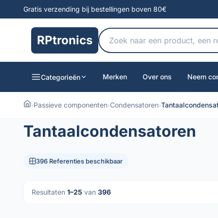
Gratis verzending bij bestellingen boven 80€
RPtronics
Merken
Over ons
Neem con
Categorieën
›
Passieve componenten
›
Condensatoren
›
Tantaalcondensa
Tantaalcondensatoren
396 Referenties beschikbaar
Resultaten
1–25
van
396