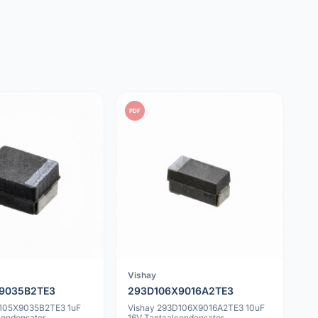
PDF
Vishay
9035B2TE3
293D106X9016A2TE3
D105X9035B2TE3 1uF
Vishay 293D106X9016A2TE3 10uF
condensator
16V Tantaalcondensator