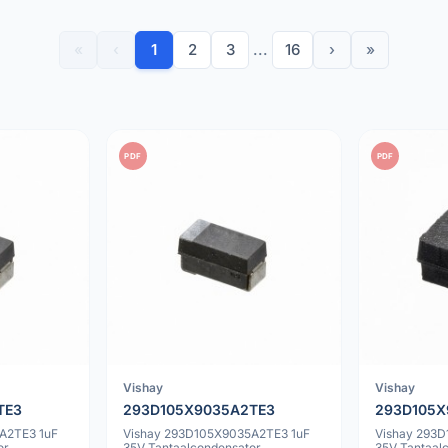
«
‹
1
2
3
...
16
›
»
PDF
PDF
Vishay
Vishay
TE3
293D105X9035A2TE3
293D105X
A2TE3 1uF
Vishay 293D105X9035A2TE3 1uF
Vishay 293
or
35V Tantaalcondensator
35V Tantaal