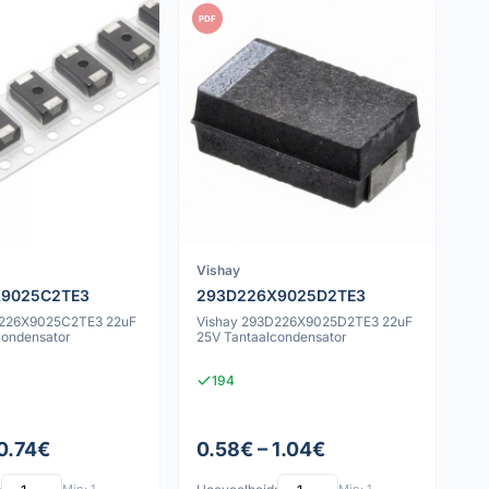
PDF
Vishay
X9025C2TE3
293D226X9025D2TE3
D226X9025C2TE3 22uF
Vishay 293D226X9025D2TE3 22uF
condensator
25V Tantaalcondensator
194
 0.74€
0.58€ – 1.04€