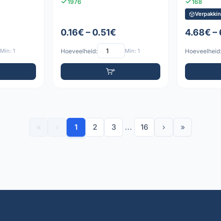
1976
168
Verpakkin
0.16€ – 0.51€
4.68€ – 
Min: 1
Hoeveelheid:
Min: 1
Hoeveelheid
«
‹
1
2
3
...
16
›
»