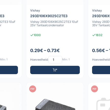
Vishay
Vishay
TE3
293D106X9025C2TE3
293D106X
B2TE3 10uF
Vishay 293D106X9025C2TE3 10uF
Vishay 293
r
25V Tantaalcondensator
35V Tantaal
1000
1832
0.29€ – 0.73€
0.56€ – 
Min: 1
Hoeveelheid:
Min: 1
Hoeveelheid
PDF
PDF