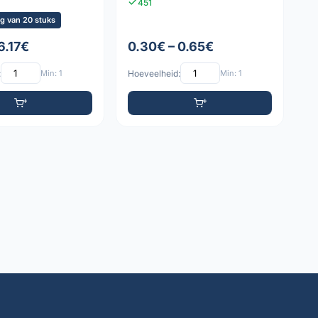
451
g van 20 stuks
6.17€
0.30€ – 0.65€
:
Min: 1
Hoeveelheid:
Min: 1