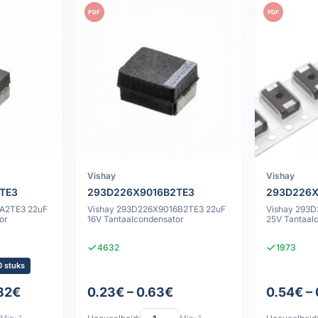
PDF
PDF
Vishay
Vishay
TE3
293D226X9016B2TE3
293D226
A2TE3 22uF
Vishay 293D226X9016B2TE3 22uF
Vishay 293
or
16V Tantaalcondensator
25V Tantaal
4632
1973
 stuks
.82€
0.23€ – 0.63€
0.54€ –