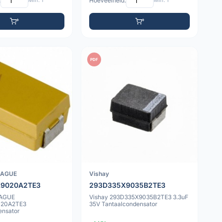
:
Min: 1
Hoeveelheid:
Min: 1
PDF
RAGUE
Vishay
X9020A2TE3
293D335X9035B2TE3
RAGUE
Vishay 293D335X9035B2TE3 3.3uF
020A2TE3
35V Tantaalcondensator
ensator