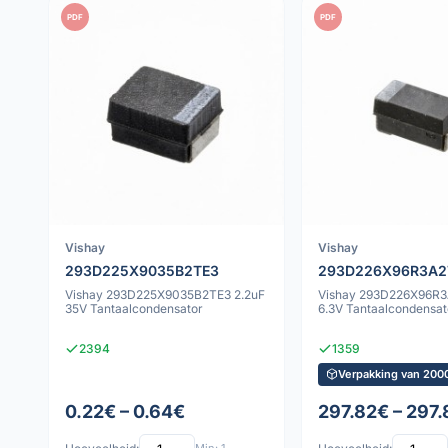
PDF
PDF
Vishay
Vishay
293D225X9035B2TE3
293D226X96R3A2
Vishay 293D225X9035B2TE3 2.2uF
Vishay 293D226X96R3
35V Tantaalcondensator
6.3V Tantaalcondensat
2394
1359
Verpakking van 2000
0.22€ – 0.64€
297.82€ – 297