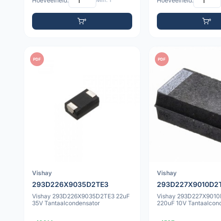
Hoeveelheid:
Min: 1
Hoeveelheid:
PDF
PDF
Vishay
Vishay
293D226X9035D2TE3
293D227X9010D2
Vishay 293D226X9035D2TE3 22uF
Vishay 293D227X901
35V Tantaalcondensator
220uF 10V Tantaalcon