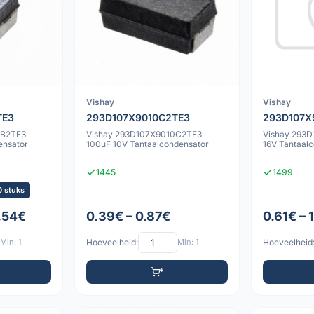
Vishay
Vishay
TE3
293D107X9010C2TE3
293D107X
4B2TE3
Vishay 293D107X9010C2TE3
Vishay 293
ensator
100uF 10V Tantaalcondensator
16V Tantaal
1445
1499
 stuks
.54€
0.39€ – 0.87€
0.61€ – 
Min: 1
Hoeveelheid:
Min: 1
Hoeveelheid