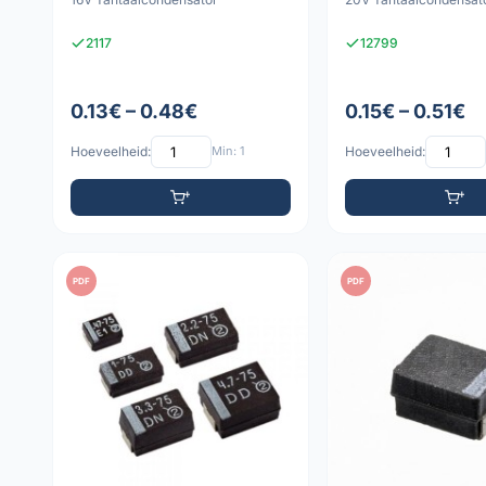
2117
12799
0.13€ – 0.48€
0.15€ – 0.51€
Hoeveelheid:
Min: 1
Hoeveelheid:
PDF
PDF