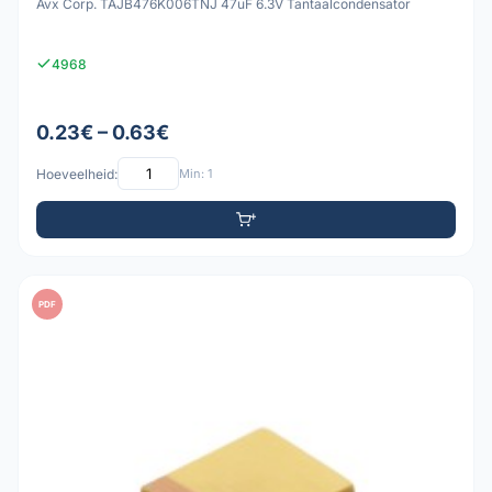
Avx Corp. TAJB476K006TNJ 47uF 6.3V Tantaalcondensator
4968
0.23€ – 0.63€
Hoeveelheid:
Min: 1
PDF