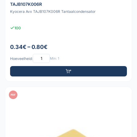
TAJB107K006R
Kyocera Avx TAJB107K006R Tantaalcondensator
100
0.34€ – 0.80€
Hoeveelheid:
Min: 1
PDF