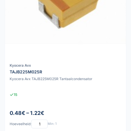
Kyocera Avx
TAJB225M025R
Kyocera Avx TAJB225M025R Tantaalcondensator
15
0.48€ – 1.22€
Hoeveelheid:
Min: 1