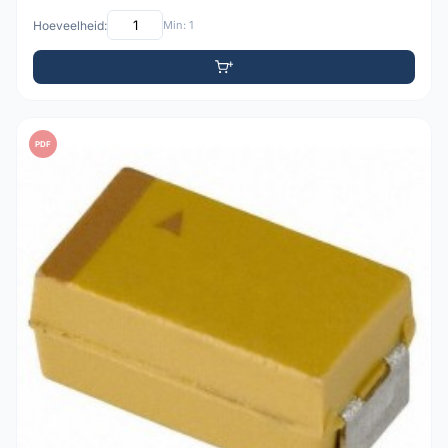
Hoeveelheid:
Min: 1
PDF