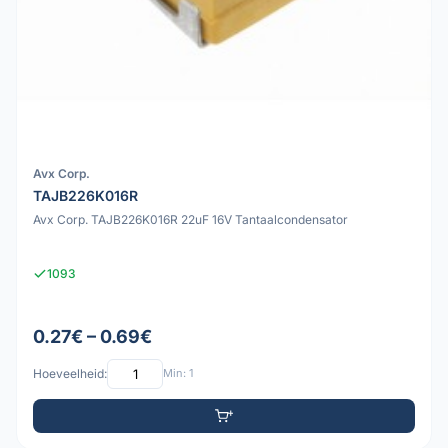
Avx Corp.
TAJB226K016R
Avx Corp. TAJB226K016R 22uF 16V Tantaalcondensator
1093
0.27€ – 0.69€
Hoeveelheid:
Min: 1