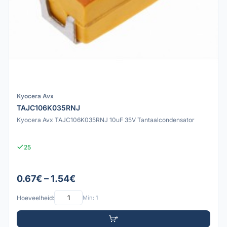
Kyocera Avx
TAJC106K035RNJ
Kyocera Avx TAJC106K035RNJ 10uF 35V Tantaalcondensator
25
0.67€ – 1.54€
Hoeveelheid:
Min: 1