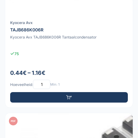
Kyocera Avx
TAJB686K006R
Kyocera Avx TAJB686K006R Tantaalcondensator
75
0.44€ – 1.16€
Hoeveelheid:
Min: 1
PDF