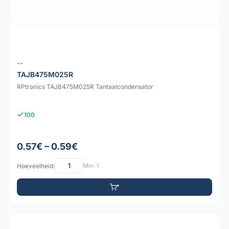
--
TAJB475M025R
RPtronics TAJB475M025R Tantaalcondensator
100
0.57€ – 0.59€
Hoeveelheid:
Min: 1