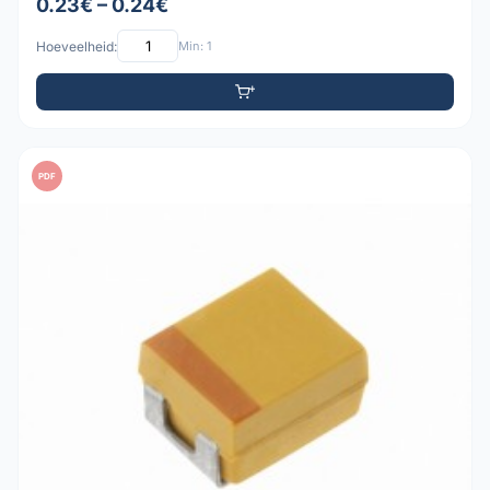
0.23€ – 0.24€
Hoeveelheid:
Min: 1
PDF