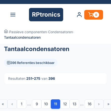
RPtronics
0
›
Passieve componenten
›
Condensatoren
›
Tantaalcondensatoren
Tantaalcondensatoren
396 Referenties beschikbaar
Resultaten
251–275
van
396
«
‹
1
...
9
10
11
12
13
...
16
›
»