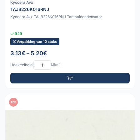
Kyocera Avx
TAJB226K016RNJ
Kyocera Avx TAJB226K016RNJ Tantaalcondensator
949
Verpakking van 10 stuks
3.13€ – 5.20€
Hoeveelheid:
Min: 1
PDF