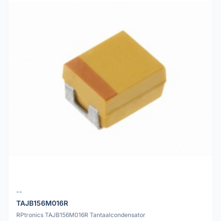
--
TAJB156M016R
RPtronics TAJB156M016R Tantaalcondensator