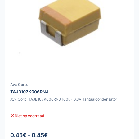
Avx Corp.
TAJB107K006RNJ
Avx Corp. TAJB107K006RNJ 100uF 6.3V Tantaalcondensator
Niet op voorraad
0.45€ – 0.45€