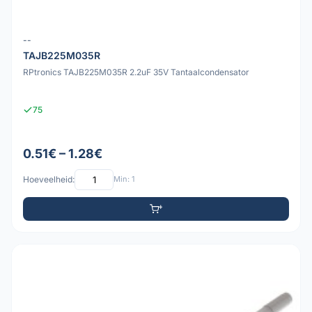
--
TAJB225M035R
RPtronics TAJB225M035R 2.2uF 35V Tantaalcondensator
75
0.51€ – 1.28€
Hoeveelheid:
Min: 1