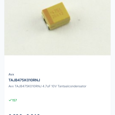
Avx
TAJB475K010RNJ
Avx TAJB475K010RNJ 4.7uF 10V Tantaalcondensator
157