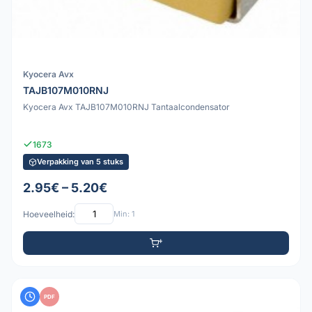
Kyocera Avx
TAJB107M010RNJ
Kyocera Avx TAJB107M010RNJ Tantaalcondensator
1673
Verpakking van 5 stuks
2.95€ – 5.20€
Hoeveelheid:
Min: 1
PDF