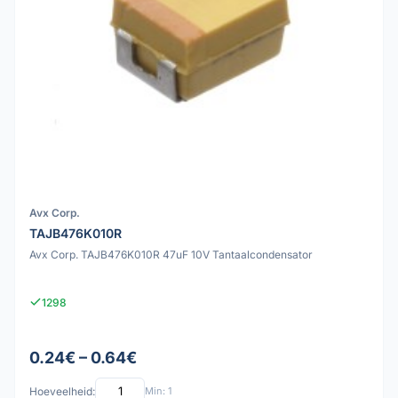
Avx Corp.
TAJB476K010R
Avx Corp. TAJB476K010R 47uF 10V Tantaalcondensator
1298
0.24€ – 0.64€
Hoeveelheid:
Min: 1