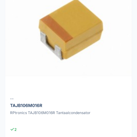
--
TAJB106M016R
RPtronics TAJB106M016R Tantaalcondensator
2