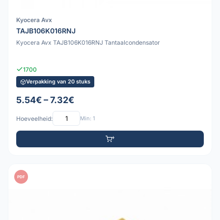
Kyocera Avx
TAJB106K016RNJ
Kyocera Avx TAJB106K016RNJ Tantaalcondensator
1700
Verpakking van 20 stuks
5.54€ – 7.32€
Hoeveelheid:
Min: 1
PDF