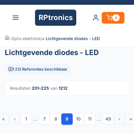
RPtronics
0
›
Opto-elektronica
›
Lichtgevende diodes - LED
Lichtgevende diodes - LED
1 212 Referenties beschikbaar
Resultaten
201–225
van
1212
«
‹
1
...
7
8
9
10
11
...
49
›
»