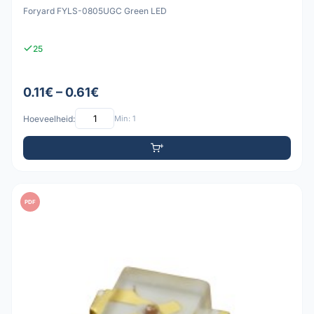
Foryard FYLS-0805UGC Green LED
25
0.11€ – 0.61€
Hoeveelheid:
Min: 1
PDF