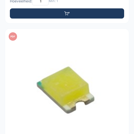
Hoeveelheid:
Min: 1
PDF