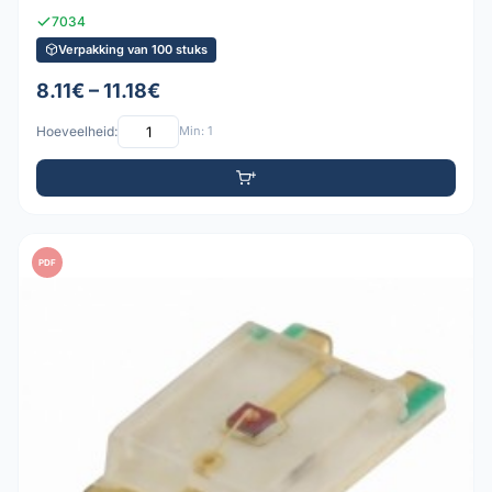
7034
Verpakking van 100 stuks
8.11€ – 11.18€
Hoeveelheid:
Min: 1
PDF