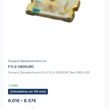
Foryard Optoelectronics Co
FYLS-0805URC
Foryard Optoelectronics Co FYLS-0805URC Red 0805 LED
5185
Verpakking van 100 stuks
6.01€ – 8.57€