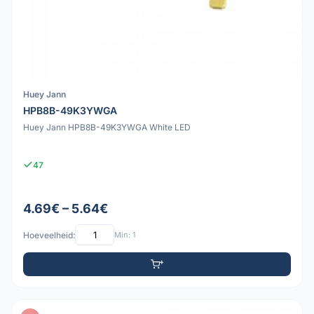
Huey Jann
HPB8B-49K3YWGA
Huey Jann HPB8B-49K3YWGA White LED
47
4.69€ – 5.64€
Hoeveelheid:
Min: 1