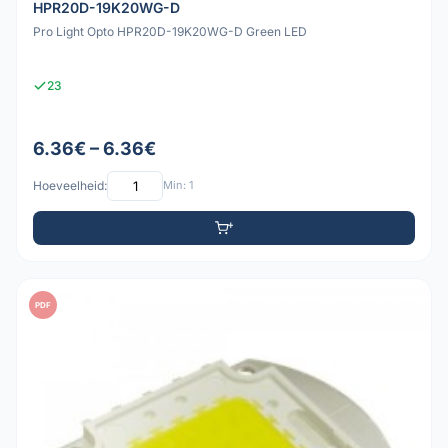
HPR20D-19K20WG-D
Pro Light Opto HPR20D-19K20WG-D Green LED
23
6.36€ – 6.36€
Hoeveelheid:
Min: 1
PDF