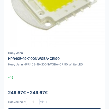
Huey Jann
HPR40E-19K100NWGBA-CRI90
Huey Jann HPR40E-19K100NWGBA-CRI90 White LED
9
249.67€ – 249.67€
Hoeveelheid:
Min: 1