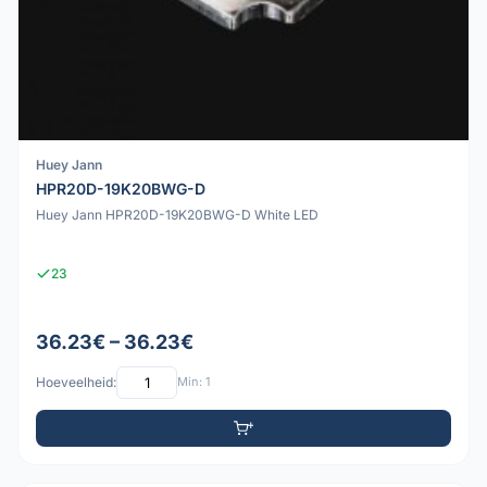
Huey Jann
HPR20D-19K20BWG-D
Huey Jann HPR20D-19K20BWG-D White LED
23
36.23€ – 36.23€
Hoeveelheid:
Min: 1