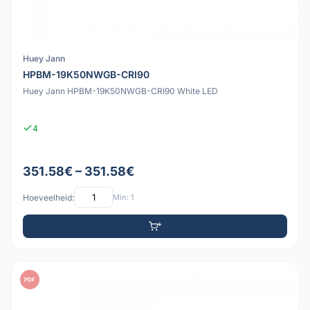
Huey Jann
HPBM-19K50NWGB-CRI90
Huey Jann HPBM-19K50NWGB-CRI90 White LED
4
351.58€ – 351.58€
Hoeveelheid:
Min: 1
PDF