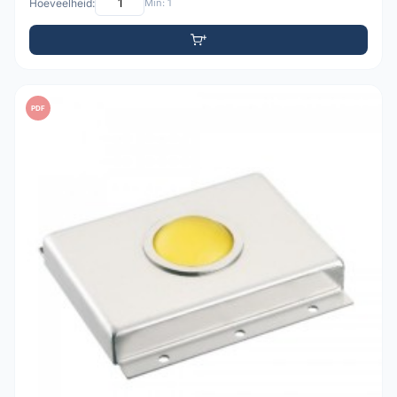
Hoeveelheid:
Min: 1
PDF