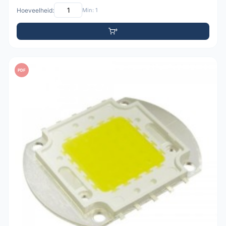
Hoeveelheid:
Min: 1
PDF