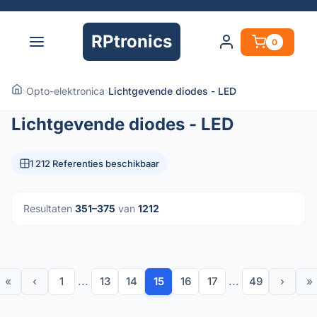
RPtronics
0
›
Opto-elektronica
›
Lichtgevende diodes - LED
Lichtgevende diodes - LED
1 212 Referenties beschikbaar
Resultaten
351–375
van
1212
«
‹
1
...
13
14
15
16
17
...
49
›
»