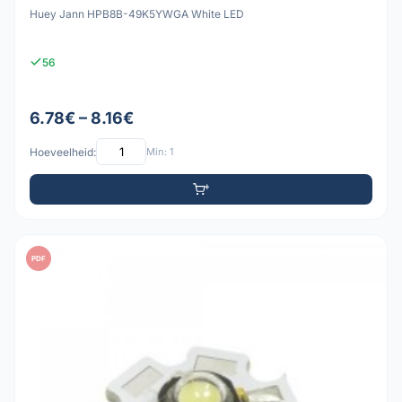
Huey Jann HPB8B-49K5YWGA White LED
56
6.78€ – 8.16€
Hoeveelheid:
Min: 1
PDF