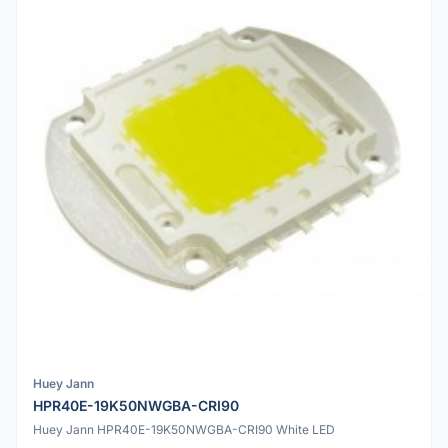
Huey Jann
HPR40E-19K50NWGBA-CRI90
Huey Jann HPR40E-19K50NWGBA-CRI90 White LED