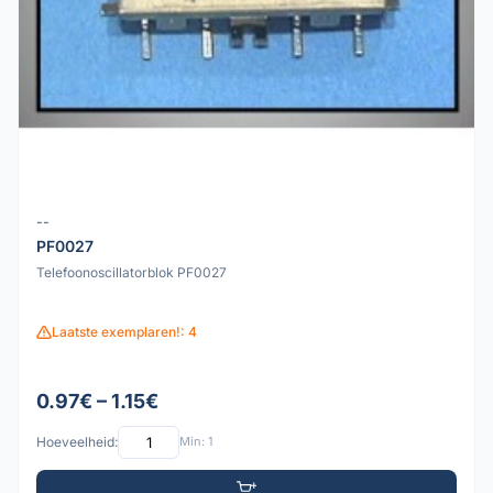
--
PF0027
Telefoonoscillatorblok PF0027
Laatste exemplaren!: 4
0.97€ – 1.15€
Hoeveelheid:
Min: 1