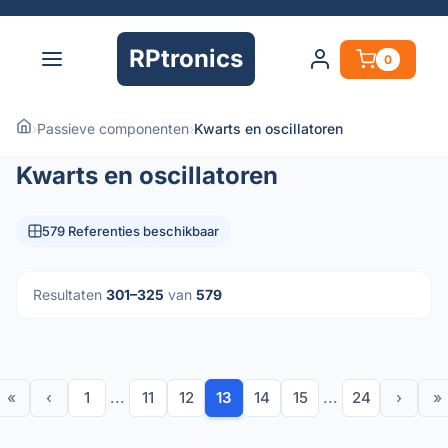
RPtronics
0
›
Passieve componenten
›
Kwarts en oscillatoren
Kwarts en oscillatoren
579 Referenties beschikbaar
Resultaten
301–325
van
579
«
‹
1
...
11
12
13
14
15
...
24
›
»