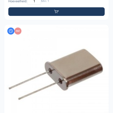
Hoeveelheid:
Min: 1
PDF