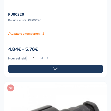
--
PU60226
Kwarts kristal PU60226
Laatste exemplaren!: 2
4.84€ – 5.76€
Hoeveelheid:
Min: 1
PDF