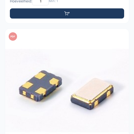
Hoeveelheid:
Min: 1
PDF