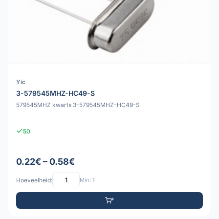
Yic
3-579545MHZ-HC49-S
579545MHZ kwarts 3-579545MHZ-HC49-S
50
0.22€ – 0.58€
Hoeveelheid:
Min: 1