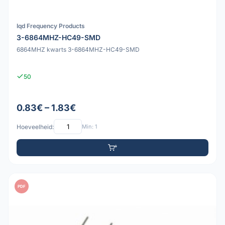
Iqd Frequency Products
3-6864MHZ-HC49-SMD
6864MHZ kwarts 3-6864MHZ-HC49-SMD
50
0.83€ – 1.83€
Hoeveelheid:
Min: 1
PDF