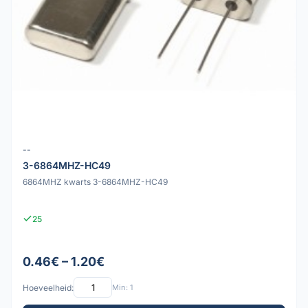
--
3-6864MHZ-HC49
6864MHZ kwarts 3-6864MHZ-HC49
25
0.46€ – 1.20€
Hoeveelheid:
Min: 1