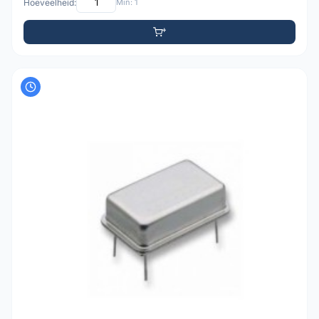
Hoeveelheid:
Min: 1