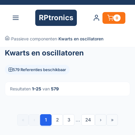
RPtronics
0
›
Passieve componenten
›
Kwarts en oscillatoren
Kwarts en oscillatoren
579 Referenties beschikbaar
Resultaten
1–25
van
579
«
‹
1
2
3
...
24
›
»