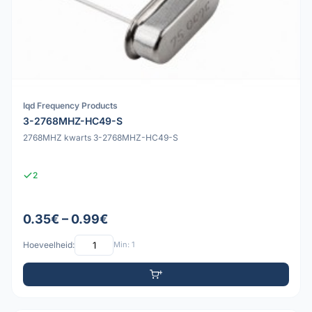
Iqd Frequency Products
3-2768MHZ-HC49-S
2768MHZ kwarts 3-2768MHZ-HC49-S
2
0.35€ – 0.99€
Hoeveelheid:
Min: 1