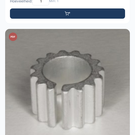
Hoeveelheid:
Min: 1
PDF