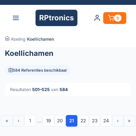
RPtronics
0
›
Koeling
›
Koellichamen
Koellichamen
584 Referenties beschikbaar
Resultaten
501–525
van
584
«
‹
1
...
19
20
21
22
23
24
›
»