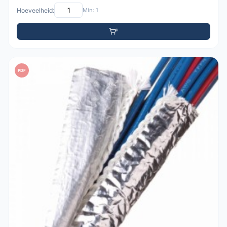
Hoeveelheid:
Min: 1
PDF