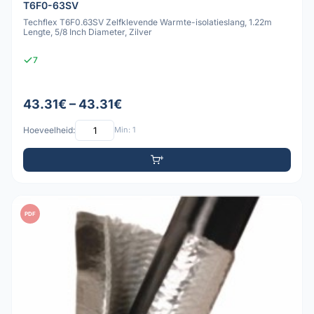
T6F0-63SV
Techflex T6F0.63SV Zelfklevende Warmte-isolatieslang, 1.22m
Lengte, 5/8 Inch Diameter, Zilver
7
43.31€ – 43.31€
Hoeveelheid:
Min: 1
PDF