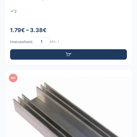
2
1.79€ – 3.38€
Hoeveelheid:
Min: 1
PDF