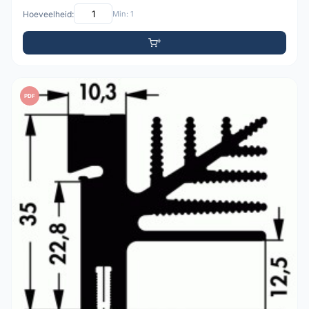
Hoeveelheid:
Min: 1
PDF