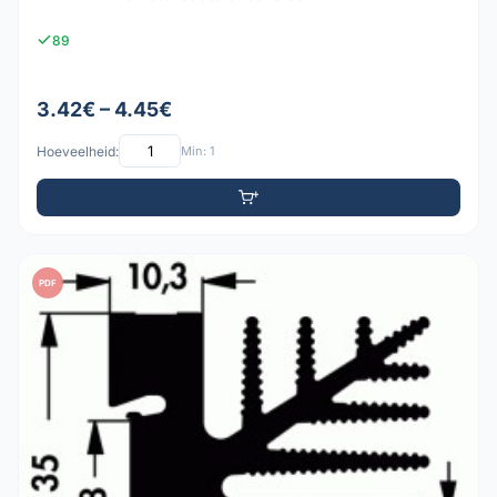
89
3.42€ – 4.45€
Hoeveelheid:
Min: 1
PDF