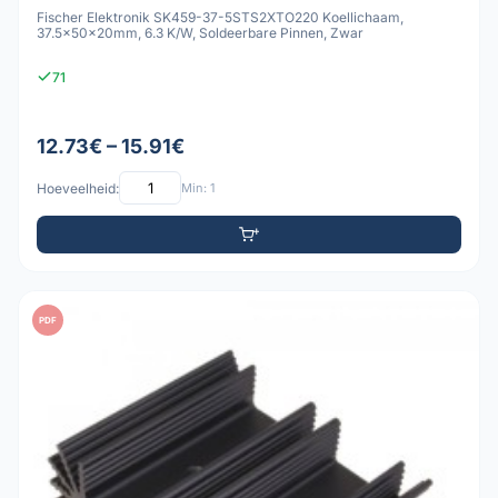
Fischer Elektronik SK459-37-5STS2XTO220 Koellichaam,
37.5x50x20mm, 6.3 K/W, Soldeerbare Pinnen, Zwar
71
12.73€ – 15.91€
Hoeveelheid:
Min: 1
PDF