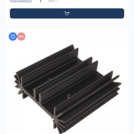
Hoeveelheid:
Min: 1
PDF