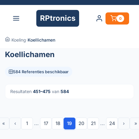
RPtronics
0
›
Koeling
›
Koellichamen
Koellichamen
584 Referenties beschikbaar
Resultaten
451–475
van
584
«
‹
1
...
17
18
19
20
21
...
24
›
»