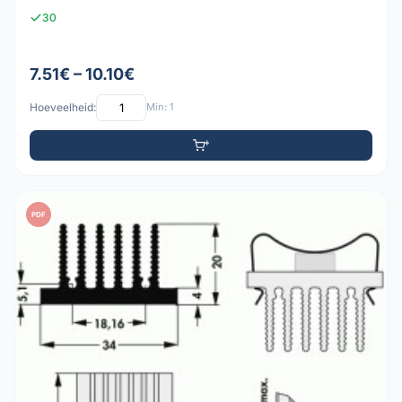
30
7.51€ – 10.10€
Hoeveelheid:
Min: 1
PDF