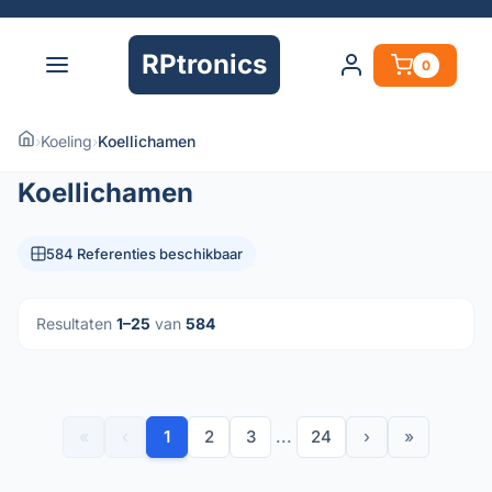
RPtronics
0
›
Koeling
›
Koellichamen
Koellichamen
584 Referenties beschikbaar
Resultaten
1–25
van
584
«
‹
1
2
3
...
24
›
»