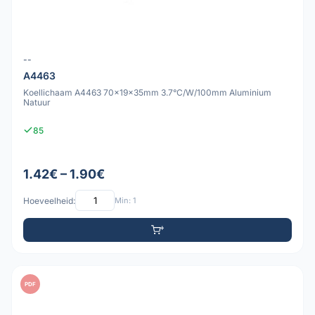
--
A4463
Koellichaam A4463 70x19x35mm 3.7°C/W/100mm Aluminium
Natuur
85
1.42€ – 1.90€
Hoeveelheid:
Min: 1
PDF