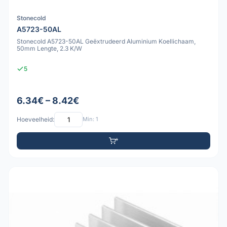
Stonecold
A5723-50AL
Stonecold A5723-50AL Geëxtrudeerd Aluminium Koellichaam,
50mm Lengte, 2.3 K/W
5
6.34€ – 8.42€
Hoeveelheid:
Min: 1