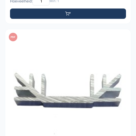
Hoeveelheid:
Min: 1
PDF