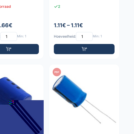
oorraad
2
1.66€
1.11€ – 1.11€
:
Min: 1
Hoeveelheid:
Min: 1
PDF