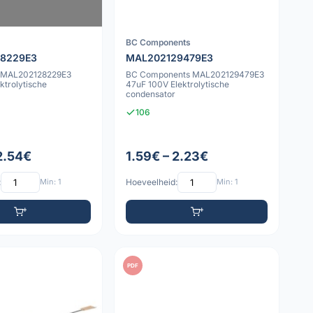
BC Components
8229E3
MAL202129479E3
) MAL202128229E3
BC Components MAL202129479E3
ktrolytische
47uF 100V Elektrolytische
condensator
106
 2.54€
1.59€ – 2.23€
:
Min: 1
Hoeveelheid:
Min: 1
PDF