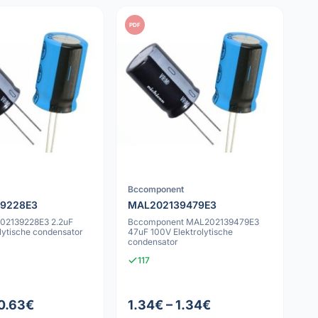
PDF
Bccomponent
9228E3
MAL202139479E3
02139228E3 2.2uF
Bccomponent MAL202139479E3
lytische condensator
47uF 100V Elektrolytische
condensator
117
 0.63€
1.34€ – 1.34€