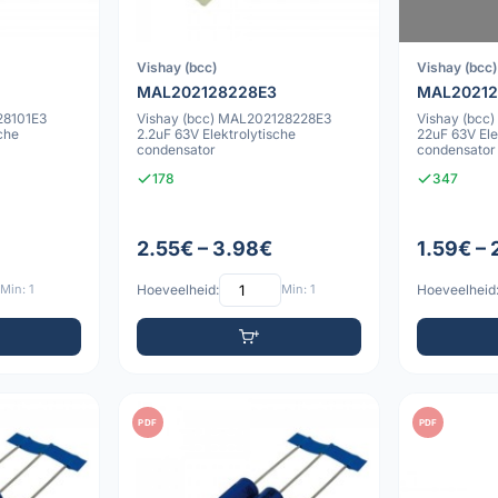
Vishay (bcc)
Vishay (bcc)
MAL202128228E3
MAL20212
28101E3
Vishay (bcc) MAL202128228E3
Vishay (bcc
che
2.2uF 63V Elektrolytische
22uF 63V Ele
condensator
condensator
178
347
2.55€ – 3.98€
1.59€ –
Min: 1
Hoeveelheid:
Min: 1
Hoeveelheid
PDF
PDF