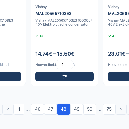
Vishay
Vishay
MAL205657103E3
MAL2056
15109E3
Vishay MAL205657103E3 10000uF
Vishay MAL
che
40V Elektrolytische condensator
40V Elektrol
10
41
14.74€ – 15.50€
23.01€ 
Min: 1
Hoeveelheid:
Min: 1
Hoeveelheid
‹
1
...
46
47
48
49
50
...
75
›