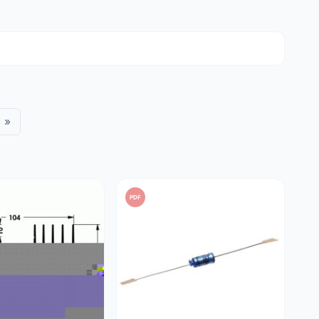
.
uur (hifi, tv) en andere industriële apparatuur.
nkzij strenge technische specificaties:
»
iliteit in warme omgevingen.
 om interne opwarming te beperken.
printplaten (PCB's).
PDF
e minstens 20% hoger is dan de werkelijke spanning van