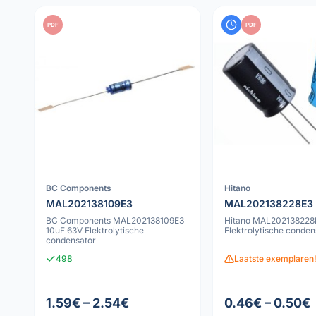
PDF
PDF
BC Components
Hitano
MAL202138109E3
MAL202138228E3
BC Components MAL202138109E3
Hitano MAL202138228E
10uF 63V Elektrolytische
Elektrolytische conden
condensator
498
Laatste exemplaren!
1.59€ – 2.54€
0.46€ – 0.50€