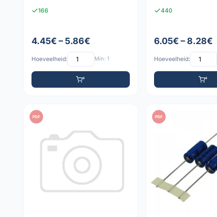
166
440
4.45€ – 5.86€
6.05€ – 8.28€
Hoeveelheid:
Min: 1
Hoeveelheid:
PDF
PDF