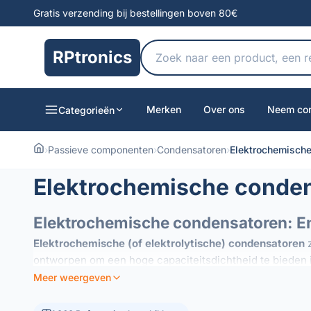
Gratis verzending bij bestellingen boven 80€
RPtronics
Merken
Over ons
Neem con
Categorieën
›
Passieve componenten
›
Condensatoren
›
Elektrochemisch
Elektrochemische conde
Elektrochemische condensatoren: Ener
Elektrochemische (of elektrolytische) condensatoren
z
ontworpen om een ​​hoge capaciteitsdichtheid te bieden
Meer weergeven
Gebruik en toepassingen
Dankzij hun vermogen om aanzienlijke ladingen op te sla