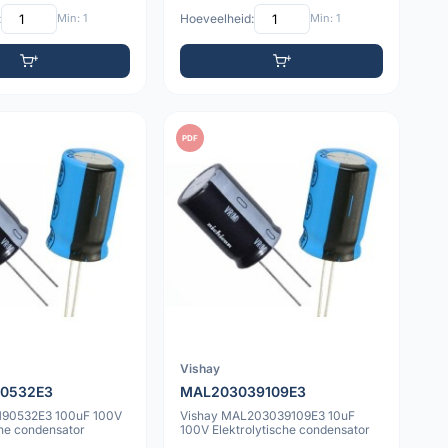
:
Min: 1
Hoeveelheid:
Min: 1
PDF
Vishay
0532E3
MAL203039109E3
190532E3 100uF 100V
Vishay MAL203039109E3 10uF
che condensator
100V Elektrolytische condensator