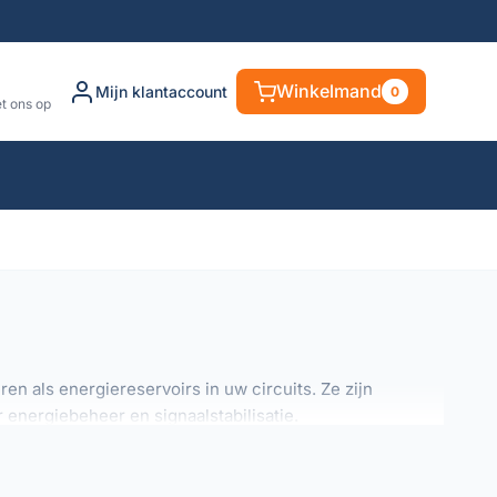
Winkelmand
Mijn klantaccount
0
t ons op
n als energiereservoirs in uw circuits. Ze zijn
energiebeheer en signaalstabilisatie.