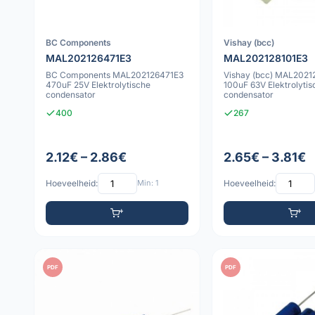
BC Components
Vishay (bcc)
MAL202126471E3
MAL202128101E3
BC Components MAL202126471E3
Vishay (bcc) MAL2021
470uF 25V Elektrolytische
100uF 63V Elektrolytis
condensator
condensator
400
267
2.12€ – 2.86€
2.65€ – 3.81€
Hoeveelheid:
Min: 1
Hoeveelheid:
PDF
PDF