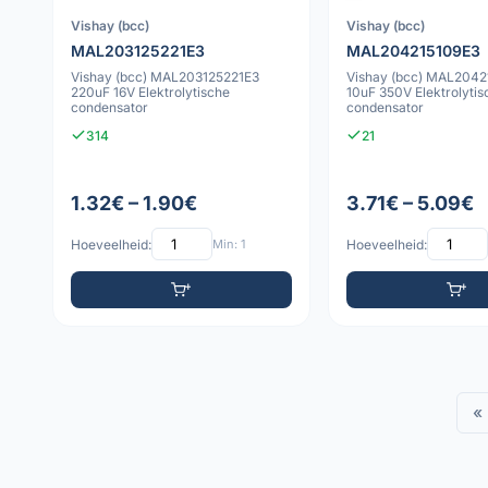
Vishay (bcc)
Vishay (bcc)
MAL203125221E3
MAL204215109E3
Vishay (bcc) MAL203125221E3
Vishay (bcc) MAL2042
220uF 16V Elektrolytische
10uF 350V Elektrolytis
condensator
condensator
314
21
1.32€ – 1.90€
3.71€ – 5.09€
Hoeveelheid:
Min: 1
Hoeveelheid:
«