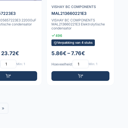
VISHAY BC COMPONENTS
57223E3
MAL213660221E3
205657223E3 22000uF
VISHAY BC COMPONENTS
ytische condensator
MAL213660221E3 Elektrolytische
condensator
496
Verpakking van 4 stuks
– 23.72€
5.86€ – 7.76€
:
Min: 1
Hoeveelheid:
Min: 1
»