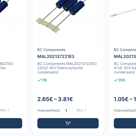
BC Components
BC Compone
MAL202137221E3
MAL20213
36221E3
BC Components MAL202137221E3
BC Compone
sche
220uF 40V Elektrolytische
47uF 40V Ele
condensator
condensator
116
298
2.65€ – 3.81€
1.05€ – 
Min: 1
Hoeveelheid:
Min: 1
Hoeveelheid