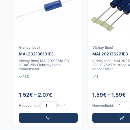
Vishay (bcc)
Vishay (bcc)
MAL202136101E3
MAL202136221E3
Vishay (bcc) MAL202136101E3
Vishay (bcc) MAL2021
100uF 25V Elektrolytische
220uF 25V Elektrolyti
condensator
condensator
163
3
1.52€ – 2.07€
1.59€ – 1.59€
Hoeveelheid:
Min: 1
Hoeveelheid: