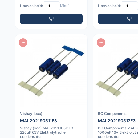
Hoeveelheid:
Min: 1
Hoeveelheid:
PDF
PDF
Vishay (bcc)
BC Components
MAL202190511E3
MAL202190517E3
Vishay (bcc) MAL202190511E3
BC Components MAL2
220uF 63V Elektrolytische
1000uF 16V Elektrolyti
condensator
condensator