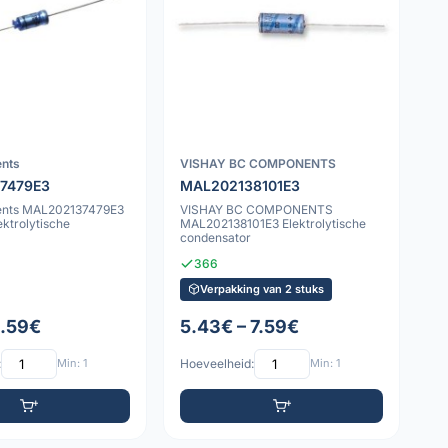
nts
VISHAY BC COMPONENTS
7479E3
MAL202138101E3
nts MAL202137479E3
VISHAY BC COMPONENTS
ktrolytische
MAL202138101E3 Elektrolytische
condensator
366
Verpakking van 2 stuks
1.59€
5.43€ – 7.59€
:
Min: 1
Hoeveelheid:
Min: 1