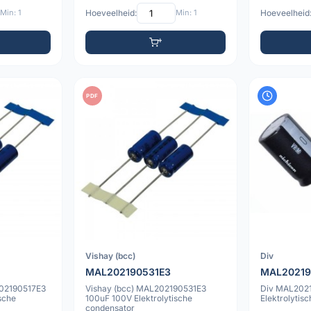
Min: 1
Hoeveelheid:
Min: 1
Hoeveelheid
PDF
Vishay (bcc)
Div
MAL202190531E3
MAL20219
02190517E3
Vishay (bcc) MAL202190531E3
Div MAL202
sche
100uF 100V Elektrolytische
Elektrolytis
condensator