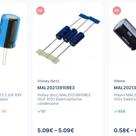
PDF
PDF
Vishay (bcc)
Hitano
MAL202139109E3
MAL20213
3 2.2uF 63V
Vishay (bcc) MAL202139109E3
Hitano MAL2
sator
10uF 100V Elektrolytische
100V Elektro
condensator
: 41
81
868
5.09€ – 5.09€
0.58€ –