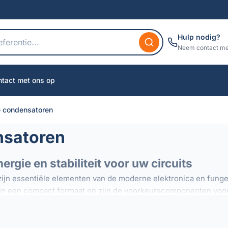
Hulp nodig?
Neem contact me
tact met ons op
e condensatoren
nsatoren
gie en stabiliteit voor uw circuits
ijn essentiële elementen van de moderne elektronica en fungere
 in een compact formaat en zijn de voorkeurscomponenten voor 
an, zijn deze condensatoren essentieel in vele contexten: