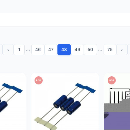
van de spanning na gelijkrichting in AC-adapters en voedingen
voor stroomcircuits of audiosystemen.
onenten terwijl AC-signalen worden doorgelaten.
 componenten in huishoudelijke apparaten, audiovisuele apparat
ndeert de betrouwbaarheid en levensduur van uw apparatuur da
‹
1
...
46
47
48
49
50
...
75
›
(µF) waarden om aan alle opslagbehoeften te voldoen.
°C
versies voor algemeen gebruik of
105°C
voor verhoogde stab
ie van componenten met een lage equivalente serieweerstand
r in
radiale
montage voor eenvoudige integratie op alle soorten 
PDF
PDF
 verpakking staat aangegeven en kies een werkspanning (V) di