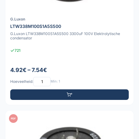
G.Luxon
LTW338M100S1A5S500
G.Luxon LTW338M100S1A5S500 3300uF 100V Elektrolytische
condensator
721
4.92€ – 7.54€
Hoeveelheid:
Min: 1
PDF