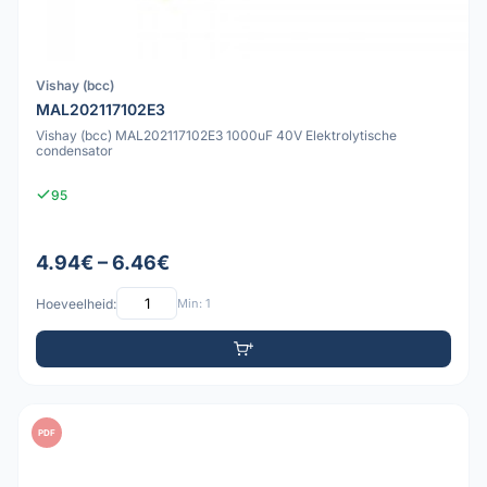
Vishay (bcc)
MAL202117102E3
Vishay (bcc) MAL202117102E3 1000uF 40V Elektrolytische
condensator
95
4.94€ – 6.46€
Hoeveelheid:
Min: 1
PDF