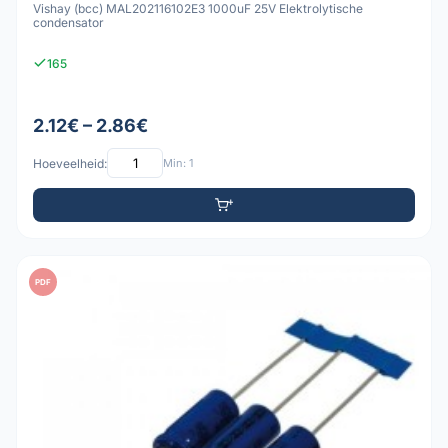
Vishay (bcc) MAL202116102E3 1000uF 25V Elektrolytische
condensator
165
2.12€ – 2.86€
Hoeveelheid:
Min: 1
PDF