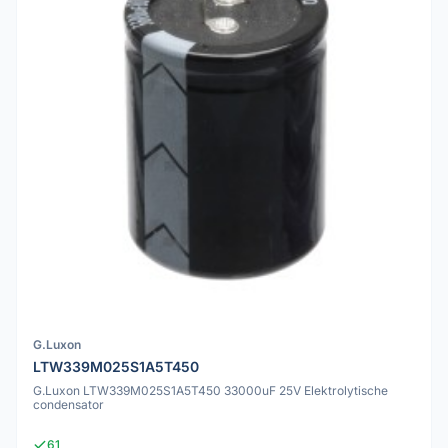
G.Luxon
LTW339M025S1A5T450
G.Luxon LTW339M025S1A5T450 33000uF 25V Elektrolytische
condensator
61