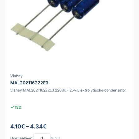
Vishay
MAL202116222E3
Vishay MAL202116222E3 2200uF 25V Elektrolytische condensator
132
4.10€ – 4.34€
Hoeveelheid:
Min: 1