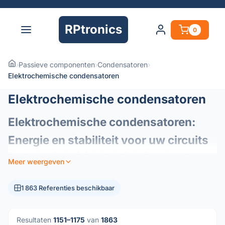
RPtronics
0
›
Passieve componenten
›
Condensatoren
›
Elektrochemische condensatoren
Elektrochemische condensatoren
Elektrochemische condensatoren:
Energie en stabiliteit voor uw circuits
Elektrochemische (of elektrolytische) condensatoren
Meer weergeven
zijn essentiële elementen van de moderne elektronica en
fungeren als energiereservoirs in uw circuits. Ze zijn
1 863 Referenties beschikbaar
ontworpen om een ​​hoge capaciteitsdichtheid te bieden in
een compact formaat en zijn de voorkeurscomponenten
voor energiebeheer en signaalstabilisatie.
Resultaten
1151–1175
van
1863