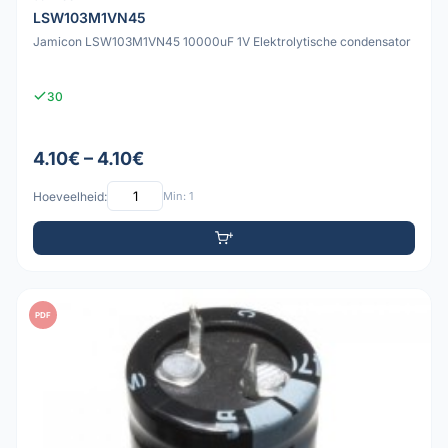
LSW103M1VN45
Jamicon LSW103M1VN45 10000uF 1V Elektrolytische condensator
30
4.10€ – 4.10€
Hoeveelheid:
Min: 1
PDF