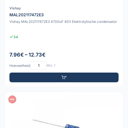
Vishay
MAL202117472E3
Vishay MAL202117472E3 4700uF 40V Elektrolytische condensator
34
7.96€ – 12.73€
Hoeveelheid:
Min: 1
PDF