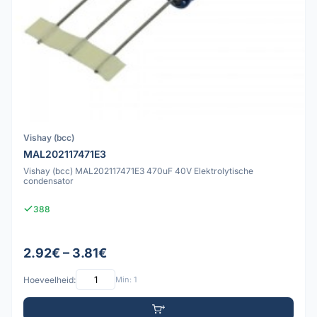
Vishay (bcc)
MAL202117471E3
Vishay (bcc) MAL202117471E3 470uF 40V Elektrolytische
condensator
388
2.92€ – 3.81€
Hoeveelheid:
Min: 1