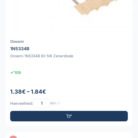
Onsemi
1N5334B
Onsemi 1N5334B 6V 5W Zenerdiode
109
1.38€ – 1.84€
Hoeveelheid:
Min: 1