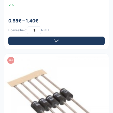
5
0.58€ – 1.40€
Hoeveelheid:
Min: 1
PDF