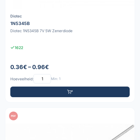
Diotec
1N5345B
Diotec 1N5345B 7V 5W Zenerdiode
1622
0.36€ – 0.96€
Hoeveelheid:
Min: 1
PDF