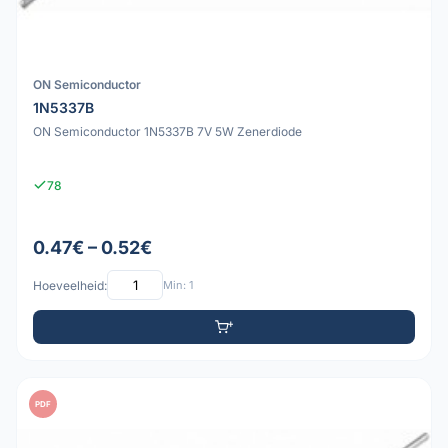
ON Semiconductor
1N5337B
ON Semiconductor 1N5337B 7V 5W Zenerdiode
78
0.47€ – 0.52€
Hoeveelheid:
Min: 1
PDF