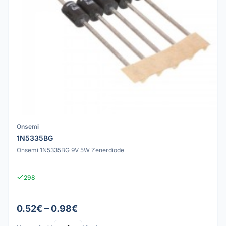
Onsemi
1N5335BG
Onsemi 1N5335BG 9V 5W Zenerdiode
298
0.52€ – 0.98€