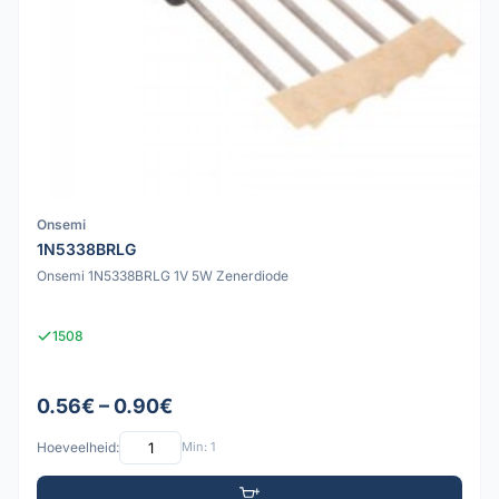
Onsemi
1N5338BRLG
Onsemi 1N5338BRLG 1V 5W Zenerdiode
1508
0.56€ – 0.90€
Hoeveelheid:
Min: 1