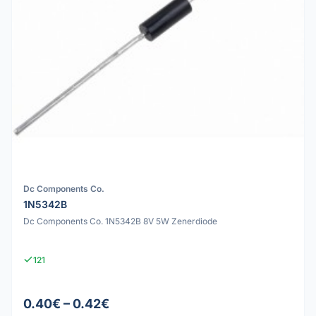
Dc Components Co.
1N5342B
Dc Components Co. 1N5342B 8V 5W Zenerdiode
121
0.40€ – 0.42€