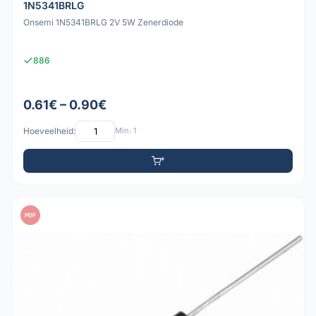
1N5341BRLG
Onsemi 1N5341BRLG 2V 5W Zenerdiode
886
0.61€ – 0.90€
Hoeveelheid:
Min: 1
PDF