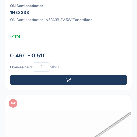
ON Semiconductor
1N5333B
ON Semiconductor 1N5333B 3V 5W Zenerdiode
174
0.46€ – 0.51€
Hoeveelheid:
Min: 1
PDF