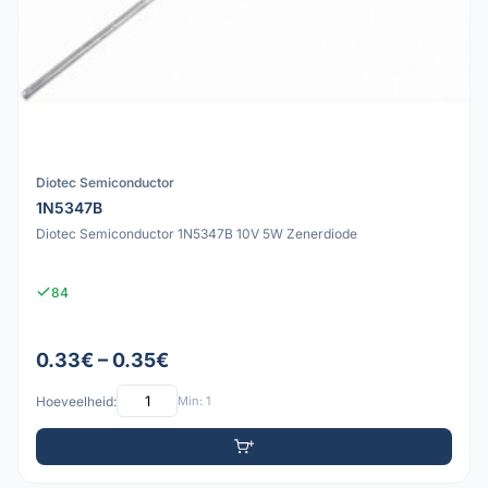
Diotec Semiconductor
1N5347B
Diotec Semiconductor 1N5347B 10V 5W Zenerdiode
84
0.33€ – 0.35€
Hoeveelheid:
Min: 1