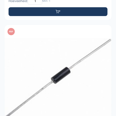
Hoeveelheid:
Min: 1
PDF