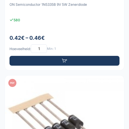
ON Semiconductor 1N5335B 9V 5W Zenerdiode
580
0.42€ – 0.46€
Hoeveelheid:
Min: 1
PDF