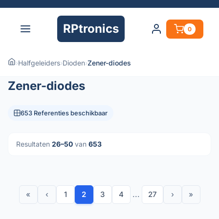
RPtronics
0
›
Halfgeleiders
›
Dioden
›
Zener-diodes
Zener-diodes
653 Referenties beschikbaar
Resultaten
26–50
van
653
«
‹
1
2
3
4
...
27
›
»