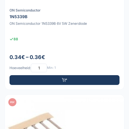
ON Semiconductor
1N5339B
ON Semiconductor 1N5339B 6V 5W Zenerdiode
88
0.34€ – 0.36€
Hoeveelheid:
Min: 1
PDF