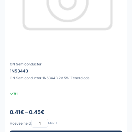
ON Semiconductor
1N5344B
ON Semiconductor 1N5344B 2V 5W Zenerdiode
81
0.41€ – 0.45€
Hoeveelheid:
Min: 1