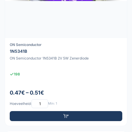
ON Semiconductor
1N5341B
ON Semiconductor 1N5341B 2V 5W Zenerdiode
198
0.47€ – 0.51€
Hoeveelheid:
Min: 1