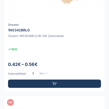
Onsemi
1N5342BRLG
Onsemi 1N5342BRLG 8V 5W Zenerdiode
900
0.42€ – 0.56€
Hoeveelheid:
Min: 1
PDF