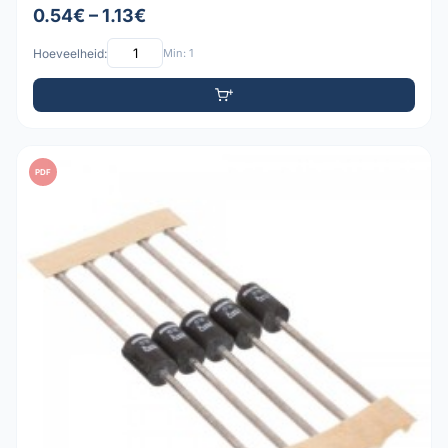
0.54€ – 1.13€
Hoeveelheid:
Min: 1
PDF