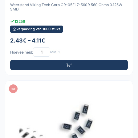
Weerstand Viking Tech Corp CR-05FL7-560R 560 Ohms 0.125W
SMD
13256
Verpakking van 1000 stuks
2.43€ – 4.11€
Hoeveelheid:
Min: 1
PDF