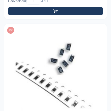
Hoeveelheid:
Min: 1
PDF