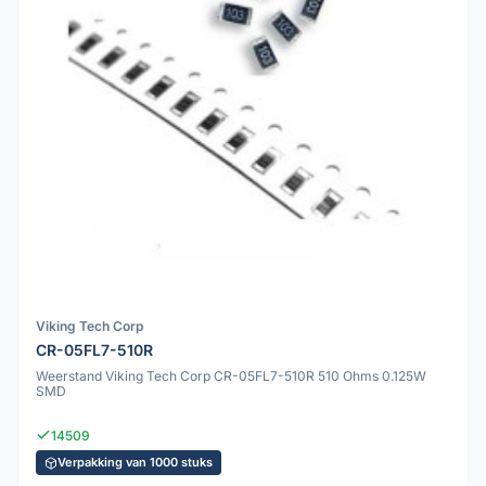
Viking Tech Corp
CR-05FL7-510R
Weerstand Viking Tech Corp CR-05FL7-510R 510 Ohms 0.125W
SMD
14509
Verpakking van 1000 stuks