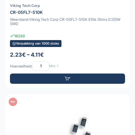
Viking Tech Corp
CR-05FL7-510K
Weerstand Viking Tech Corp CR-05FL7-510K 510k Ohms 0.125W
SMD
16230
Verpakking van 1000 stuks
2.23€ – 4.11€
Hoeveelheid:
Min: 1
PDF