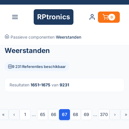
RPtronics
0
›
Passieve componenten
›
Weerstanden
Weerstanden
9 231 Referenties beschikbaar
Resultaten
1651–1675
van
9231
«
‹
1
...
65
66
67
68
69
...
370
›
»