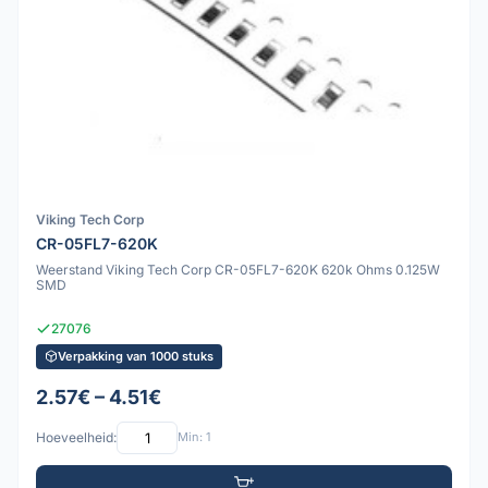
Viking Tech Corp
CR-05FL7-620K
Weerstand Viking Tech Corp CR-05FL7-620K 620k Ohms 0.125W
SMD
27076
Verpakking van 1000 stuks
2.57€ – 4.51€
Hoeveelheid:
Min: 1