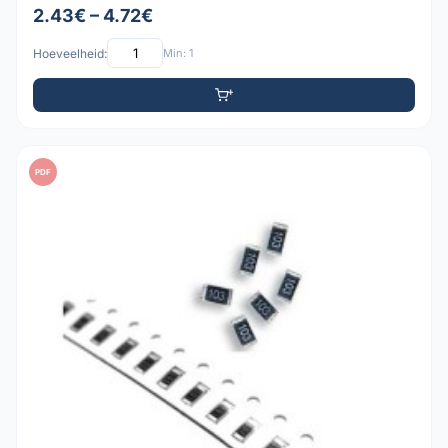
2.43€ – 4.72€
Hoeveelheid:
Min: 1
PDF