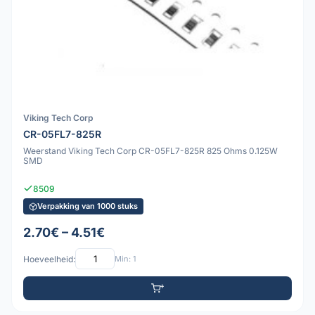
Viking Tech Corp
CR-05FL7-825R
Weerstand Viking Tech Corp CR-05FL7-825R 825 Ohms 0.125W
SMD
8509
Verpakking van 1000 stuks
2.70€ – 4.51€
Hoeveelheid:
Min: 1