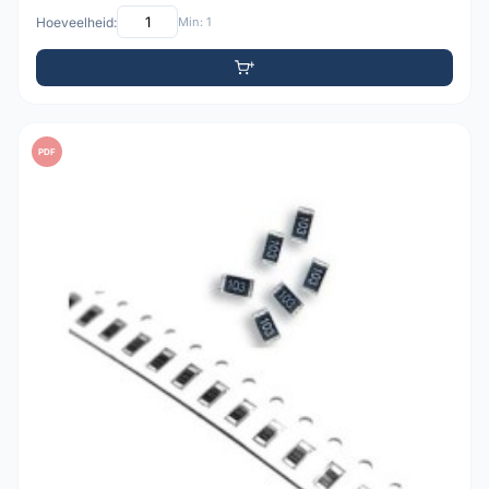
Hoeveelheid:
Min: 1
PDF