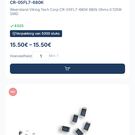
CR-05FL7-680K
Weerstand Viking Tech Corp CR-05FL7-680K 680k Ohms 0.125W
SMD
4305
Verpakking van 5000 stuks
15.50€ – 15.50€
Hoeveelheid:
Min: 1
PDF