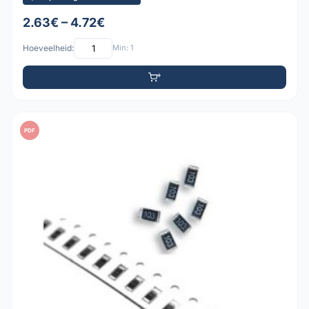
2.63€ – 4.72€
Hoeveelheid:
Min: 1
PDF