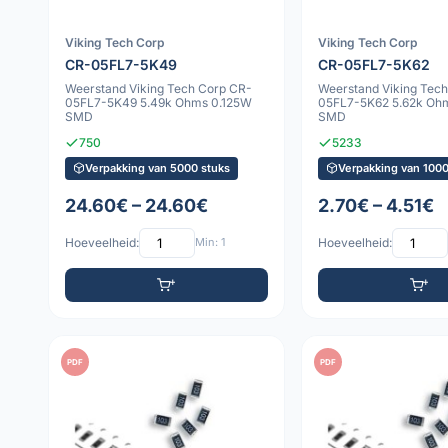
Viking Tech Corp
Viking Tech Corp
CR-05FL7-5K49
CR-05FL7-5K62
Weerstand Viking Tech Corp CR-
Weerstand Viking Tec
05FL7-5K49 5.49k Ohms 0.125W
05FL7-5K62 5.62k Oh
SMD
SMD
750
5233
Verpakking van 5000 stuks
Verpakking van 1000
24.60€ – 24.60€
2.70€ – 4.51€
Hoeveelheid:
Min: 1
Hoeveelheid:
PDF
PDF