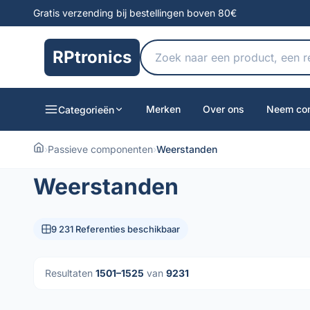
Gratis verzending bij bestellingen boven 80€
RPtronics
Merken
Over ons
Neem con
Categorieën
›
Passieve componenten
›
Weerstanden
Weerstanden
9 231 Referenties beschikbaar
Resultaten
1501–1525
van
9231