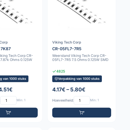
 Corp
Viking Tech Corp
-7K87
CR-05FL7-7R5
iking Tech Corp CR-
Weerstand Viking Tech Corp CR-
7.87k Ohms 0.125W
05FL7-7R5 7.5 Ohms 0.125W SMD
4825
g van 1000 stuks
Verpakking van 1000 stuks
4.51€
4.17€ – 5.80€
:
Min: 1
Hoeveelheid:
Min: 1