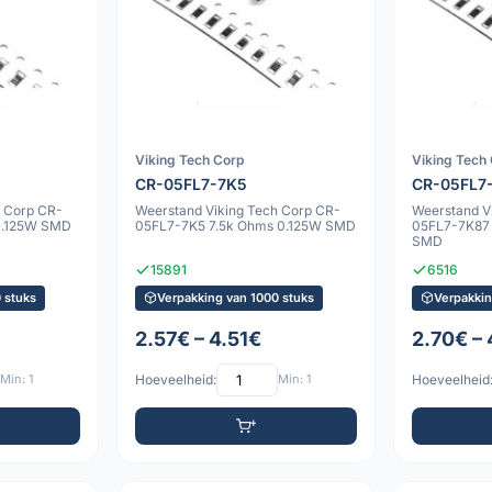
Viking Tech Corp
Viking Tech
CR-05FL7-7K5
CR-05FL7
h Corp CR-
Weerstand Viking Tech Corp CR-
Weerstand V
0.125W SMD
05FL7-7K5 7.5k Ohms 0.125W SMD
05FL7-7K87 
SMD
15891
6516
 stuks
Verpakking van 1000 stuks
Verpakkin
2.57€ – 4.51€
2.70€ – 
Min: 1
Hoeveelheid:
Min: 1
Hoeveelheid