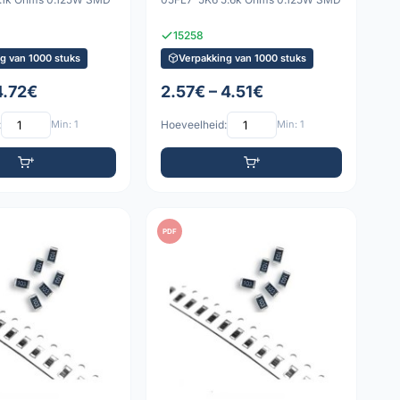
15258
g van 1000 stuks
Verpakking van 1000 stuks
4.72€
2.57€ – 4.51€
:
Min: 1
Hoeveelheid:
Min: 1
PDF