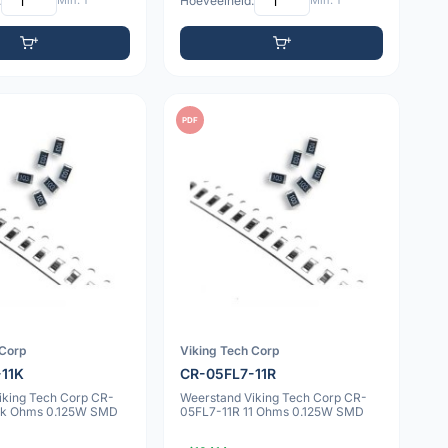
:
Min: 1
Hoeveelheid:
Min: 1
PDF
 Corp
Viking Tech Corp
-11K
CR-05FL7-11R
iking Tech Corp CR-
Weerstand Viking Tech Corp CR-
1k Ohms 0.125W SMD
05FL7-11R 11 Ohms 0.125W SMD