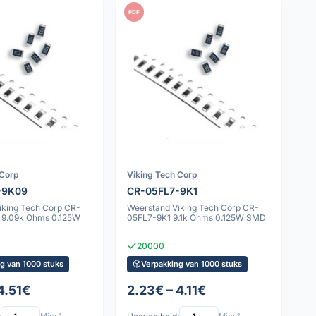
PDF
 Corp
Viking Tech Corp
-9K09
CR-05FL7-9K1
iking Tech Corp CR-
Weerstand Viking Tech Corp CR-
 9.09k Ohms 0.125W
05FL7-9K1 9.1k Ohms 0.125W SMD
20000
g van 1000 stuks
Verpakking van 1000 stuks
4.51€
2.23€ – 4.11€