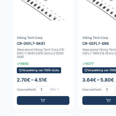
Viking Tech Corp
Viking Tech Corp
CR-05FL7-6K81
CR-05FL7-6R8
Weerstand Viking Tech Corp CR-
Weerstand Viking Tec
05FL7-6K81 6.81k Ohms 0.125W
05FL7-6R8 6.8 Ohms 
SMD
6692
9377
Verpakking van 1000 stuks
Verpakking van 1000
2.70€ – 4.51€
3.64€ – 5.80€
Hoeveelheid:
Min: 1
Hoeveelheid: