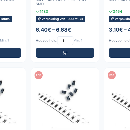
SMD
1480
3464
 stuks
Verpakking van 1000 stuks
Verpakkin
6.40€ – 6.68€
3.10€ – 
Min: 1
Hoeveelheid:
Min: 1
Hoeveelheid
PDF
PDF