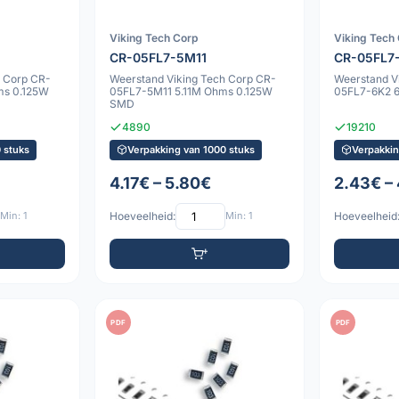
Viking Tech Corp
Viking Tech
CR-05FL7-5M11
CR-05FL7
h Corp CR-
Weerstand Viking Tech Corp CR-
Weerstand V
ms 0.125W
05FL7-5M11 5.11M Ohms 0.125W
05FL7-6K2 
SMD
4890
19210
 stuks
Verpakking van 1000 stuks
Verpakkin
4.17€ – 5.80€
2.43€ –
Min: 1
Hoeveelheid:
Min: 1
Hoeveelheid
PDF
PDF