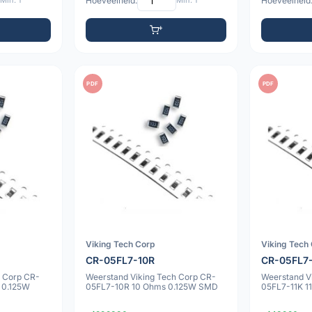
Min: 1
Hoeveelheid:
Min: 1
Hoeveelheid
PDF
PDF
Viking Tech Corp
Viking Tech
CR-05FL7-10R
CR-05FL7
h Corp CR-
Weerstand Viking Tech Corp CR-
Weerstand V
 0.125W
05FL7-10R 10 Ohms 0.125W SMD
05FL7-11K 1