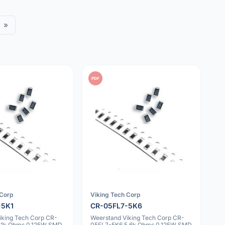
»
PDF
 Corp
Viking Tech Corp
-5K1
CR-05FL7-5K6
iking Tech Corp CR-
Weerstand Viking Tech Corp CR-
.1k Ohms 0.125W SMD
05FL7-5K6 5.6k Ohms 0.125W SMD