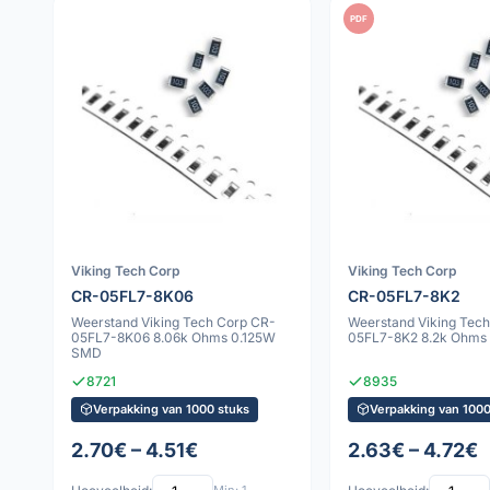
PDF
Viking Tech Corp
Viking Tech Corp
CR-05FL7-8K06
CR-05FL7-8K2
Weerstand Viking Tech Corp CR-
Weerstand Viking Tec
05FL7-8K06 8.06k Ohms 0.125W
05FL7-8K2 8.2k Ohms
SMD
8721
8935
Verpakking van 1000 stuks
Verpakking van 1000
2.70€ – 4.51€
2.63€ – 4.72€