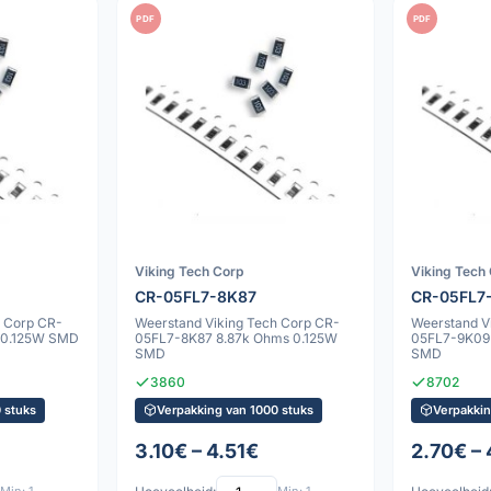
PDF
PDF
Viking Tech Corp
Viking Tech
CR-05FL7-8K87
CR-05FL7
h Corp CR-
Weerstand Viking Tech Corp CR-
Weerstand V
 0.125W SMD
05FL7-8K87 8.87k Ohms 0.125W
05FL7-9K09
SMD
SMD
3860
8702
 stuks
Verpakking van 1000 stuks
Verpakkin
3.10€ – 4.51€
2.70€ – 