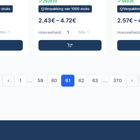
292830
48926
 stuks
Verpakking van 1000 stuks
Verpakkin
2.43€ – 4.72€
2.57€ – 
Min: 1
Hoeveelheid:
Min: 1
Hoeveelheid
‹
1
...
59
60
61
62
63
...
370
›