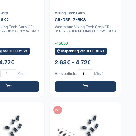
 Corp
Viking Tech Corp
-6K2
CR-05FL7-6K8
iking Tech Corp CR-
Weerstand Viking Tech Corp CR-
6.2k Ohms 0.125W SMD
05FL7-6K8 6.8k Ohms 0.125W SMD
5650
g van 1000 stuks
Verpakking van 1000 stuks
 4.72€
2.63€ – 4.72€
:
Min: 1
Hoeveelheid:
Min: 1
PDF