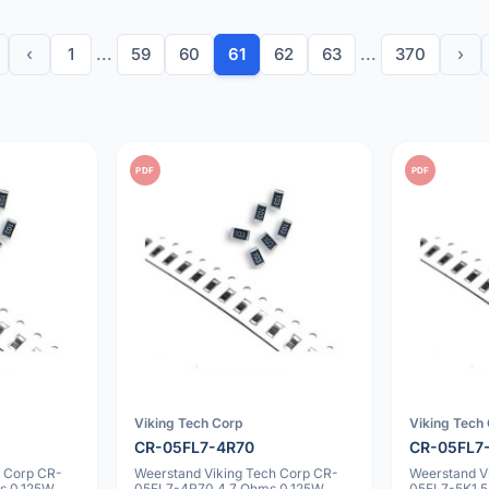
‹
1
...
59
60
61
62
63
...
370
›
PDF
PDF
Viking Tech Corp
Viking Tech
CR-05FL7-4R70
CR-05FL7
h Corp CR-
Weerstand Viking Tech Corp CR-
Weerstand V
s 0.125W
05FL7-4R70 4.7 Ohms 0.125W
05FL7-5K1 5