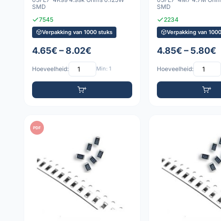
SMD
SMD
7545
2234
Verpakking van 1000 stuks
Verpakking van 1000
4.65€ – 8.02€
4.85€ – 5.80€
Hoeveelheid:
Min: 1
Hoeveelheid:
PDF