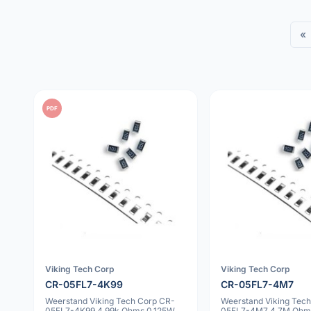
«
PDF
Viking Tech Corp
Viking Tech Corp
CR-05FL7-4K99
CR-05FL7-4M7
Weerstand Viking Tech Corp CR-
Weerstand Viking Tec
05FL7-4K99 4.99k Ohms 0.125W
05FL7-4M7 4.7M Ohm