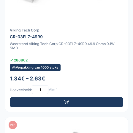
Viking Tech Corp
CR-03FL7-49R9
Weerstand Viking Tech Corp CR-03FL7-49R9 49.9 Ohms 0.1W
SMD
286802
Verpakking van 1000 stuks
1.34€ – 2.63€
Hoeveelheid:
Min: 1
PDF