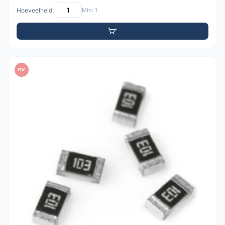
Hoeveelheid:
Min: 1
PDF