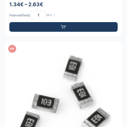
1.34€ – 2.63€
Hoeveelheid:
Min: 1
PDF