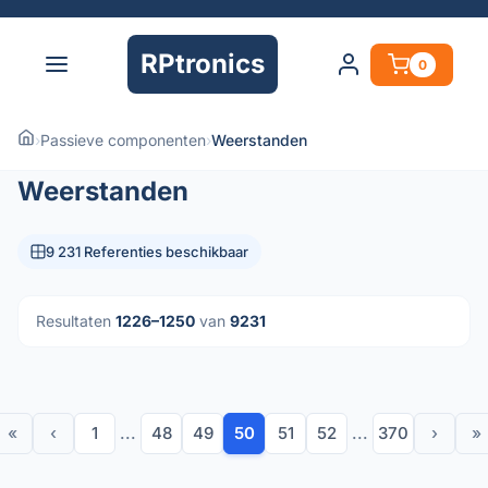
RPtronics
0
›
Passieve componenten
›
Weerstanden
Weerstanden
9 231 Referenties beschikbaar
Resultaten
1226–1250
van
9231
«
‹
1
...
48
49
50
51
52
...
370
›
»