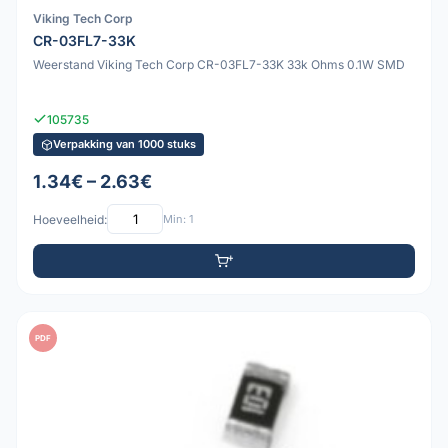
Viking Tech Corp
CR-03FL7-33K
Weerstand Viking Tech Corp CR-03FL7-33K 33k Ohms 0.1W SMD
105735
Verpakking van 1000 stuks
1.34€ – 2.63€
Hoeveelheid:
Min: 1
PDF