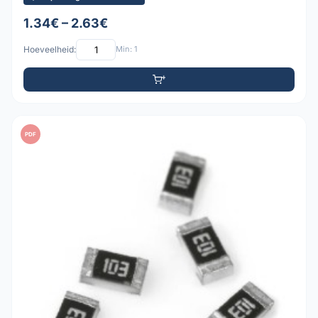
1.34€ – 2.63€
Hoeveelheid:
Min: 1
PDF