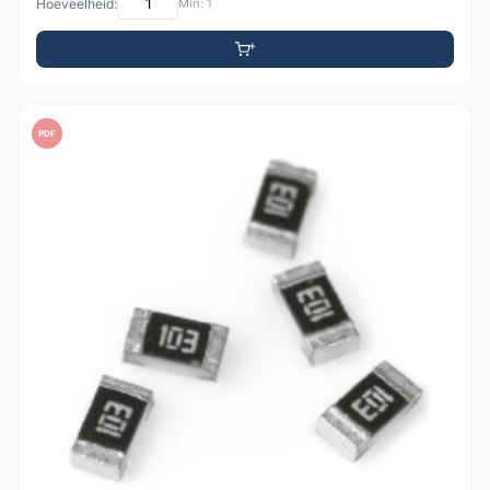
Hoeveelheid:
Min: 1
PDF