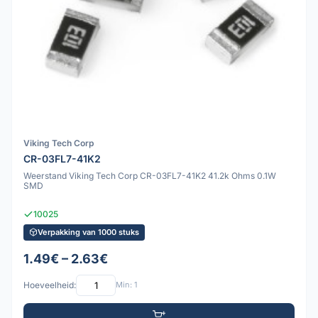
Viking Tech Corp
CR-03FL7-41K2
Weerstand Viking Tech Corp CR-03FL7-41K2 41.2k Ohms 0.1W
SMD
10025
Verpakking van 1000 stuks
1.49€ – 2.63€
Hoeveelheid:
Min: 1