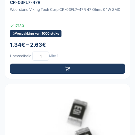
CR-03FL7-47R
Weerstand Viking Tech Corp CR-03FL7-47R 47 Ohms 0.1W SMD
17130
Verpakking van 1000 stuks
1.34€ – 2.63€
Hoeveelheid:
Min: 1