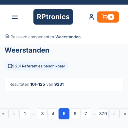
RPtronics
0
›
Passieve componenten
›
Weerstanden
Weerstanden
9 231 Referenties beschikbaar
Resultaten
101–125
van
9231
«
‹
1
...
3
4
5
6
7
...
370
›
»