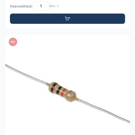
Hoeveelheid:
Min: 1
PDF