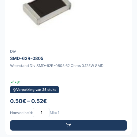
Div
SMD-62R-0805
Weerstand Div SMD-62R-0805 62 Ohms 0.125W SMD
781
Verpakking van 25 stuks
0.50€ – 0.52€
Hoeveelheid:
Min: 1