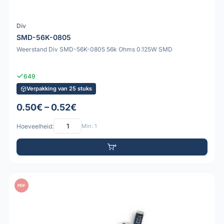
Div
SMD-56K-0805
Weerstand Div SMD-56K-0805 56k Ohms 0.125W SMD
649
Verpakking van 25 stuks
0.50€ – 0.52€
Hoeveelheid:
Min: 1
PDF