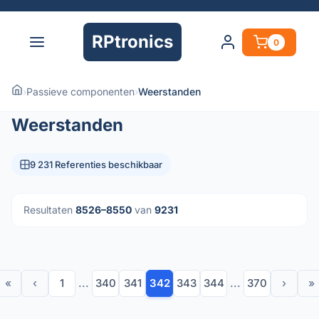
RPtronics
0
›
Passieve componenten
›
Weerstanden
Weerstanden
9 231 Referenties beschikbaar
Resultaten
8526–8550
van
9231
«
‹
1
...
340
341
342
343
344
...
370
›
»