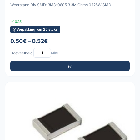
Weerstand Div SMD-3M3-0805 3.3M Ohms 0.125W SMD
625
Verpakking van 25 stuks
0.50€ – 0.52€
Hoeveelheid:
Min: 1