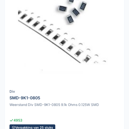
Div
SMD-9K1-0805
Weerstand Div SMD-9K1-0805 9.1k Ohms 0.125W SMD
4953
Verpakking van 25 stuks