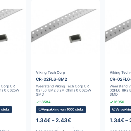
Viking Tech Corp
Viking Tech
CR-02FL6-8M2
CR-02FL6
h Corp CR-
Weerstand Viking Tech Corp CR-
Weerstand V
ms 0.0625W
02FL6-8M2 8.2M Ohms 0.0625W
02FL6-8R2 
SMD
SMD
18584
16950
 stuks
Verpakking van 1000 stuks
Verpakkin
1.34€ – 2.43€
1.34€ –