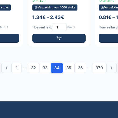
19470
282632
 stuks
Verpakking van 1000 stuks
Verpakkin
1.34€ – 2.43€
0.81€ – 
Min: 1
Hoeveelheid:
Min: 1
Hoeveelheid
‹
1
...
32
33
34
35
36
...
370
›