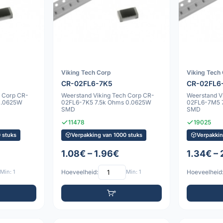
Viking Tech Corp
Viking Tech
CR-02FL6-7K5
CR-02FL6
h Corp CR-
Weerstand Viking Tech Corp CR-
Weerstand V
0.0625W
02FL6-7K5 7.5k Ohms 0.0625W
02FL6-7M5 
SMD
SMD
11478
19025
 stuks
Verpakking van 1000 stuks
Verpakkin
1.08€ – 1.96€
1.34€ –
Min: 1
Hoeveelheid:
Min: 1
Hoeveelheid