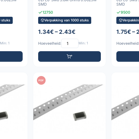
SMD
SMD
12750
9500
 stuks
Verpakking van 1000 stuks
Verpakkin
1.34€ – 2.43€
1.75€ – 
Min: 1
Hoeveelheid:
Min: 1
Hoeveelheid
PDF