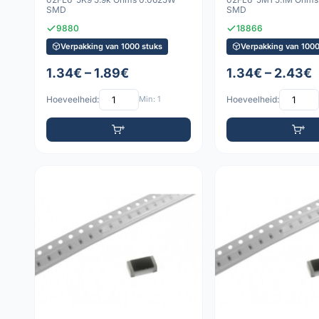
SMD
SMD
9880
18866
Verpakking van 1000 stuks
Verpakking van 1000
1.34€ – 1.89€
1.34€ – 2.43€
Hoeveelheid:
Min: 1
Hoeveelheid: