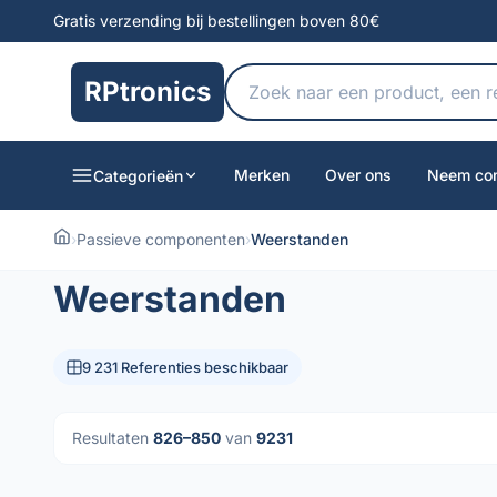
Gratis verzending bij bestellingen boven 80€
RPtronics
Merken
Over ons
Neem con
Categorieën
›
Passieve componenten
›
Weerstanden
Weerstanden
9 231 Referenties beschikbaar
Resultaten
826–850
van
9231