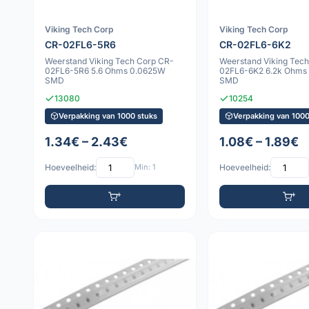
Viking Tech Corp
Viking Tech Corp
CR-02FL6-5R6
CR-02FL6-6K2
Weerstand Viking Tech Corp CR-
Weerstand Viking Tec
02FL6-5R6 5.6 Ohms 0.0625W
02FL6-6K2 6.2k Ohms
SMD
SMD
13080
10254
Verpakking van 1000 stuks
Verpakking van 1000
1.34€ – 2.43€
1.08€ – 1.89€
Hoeveelheid:
Min: 1
Hoeveelheid: