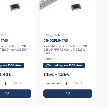
 Corp
Viking Tech Corp
-7M5
CR-02FL6-7R5
iking Tech Corp CR-
Weerstand Viking Tech Corp CR-
7.5M Ohms 0.0625W
02FL6-7R5 7.5 Ohms 0.0625W
SMD
19565
g van 1000 stuks
Verpakking van 1000 stuks
 2.43€
1.15€ – 1.89€
:
Min: 1
Hoeveelheid:
Min: 1