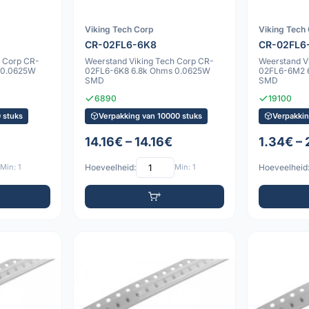
Viking Tech Corp
Viking Tech
CR-02FL6-6K8
CR-02FL6
h Corp CR-
Weerstand Viking Tech Corp CR-
Weerstand V
 0.0625W
02FL6-6K8 6.8k Ohms 0.0625W
02FL6-6M2 
SMD
SMD
6890
19100
 stuks
Verpakking van 10000 stuks
Verpakkin
14.16€ – 14.16€
1.34€ –
Min: 1
Hoeveelheid:
Min: 1
Hoeveelheid