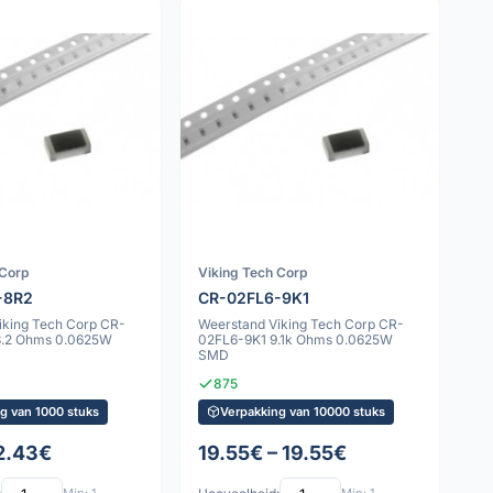
 Corp
Viking Tech Corp
-8R2
CR-02FL6-9K1
iking Tech Corp CR-
Weerstand Viking Tech Corp CR-
8.2 Ohms 0.0625W
02FL6-9K1 9.1k Ohms 0.0625W
SMD
875
g van 1000 stuks
Verpakking van 10000 stuks
 2.43€
19.55€ – 19.55€