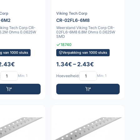
 Corp
Viking Tech Corp
-6M2
CR-02FL6-6M8
iking Tech Corp CR-
Weerstand Viking Tech Corp CR-
6.2M Ohms 0.0625W
02FL6-6M8 6.8M Ohms 0.0625W
SMD
18740
g van 1000 stuks
Verpakking van 1000 stuks
 2.43€
1.34€ – 2.43€
:
Min: 1
Hoeveelheid:
Min: 1