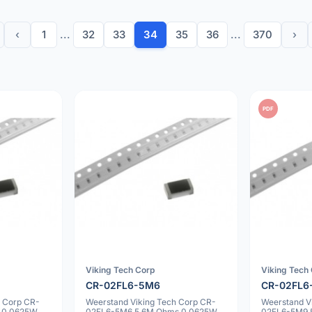
‹
1
...
32
33
34
35
36
...
370
›
PDF
Viking Tech Corp
Viking Tech
CR-02FL6-5M6
CR-02FL6
h Corp CR-
Weerstand Viking Tech Corp CR-
Weerstand V
 0.0625W
02FL6-5M6 5.6M Ohms 0.0625W
02FL6-5M9 