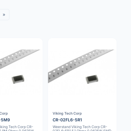
»
 Corp
Viking Tech Corp
-5M9
CR-02FL6-5R1
iking Tech Corp CR-
Weerstand Viking Tech Corp CR-
5.9M Ohms 0.0625W
02FL6-5R1 5.1 Ohms 0.0625W SMD