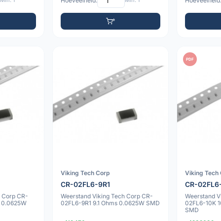
Min: 1
Hoeveelheid:
Min: 1
Hoeveelheid
PDF
Viking Tech Corp
Viking Tech
CR-02FL6-9R1
CR-02FL6
h Corp CR-
Weerstand Viking Tech Corp CR-
Weerstand V
 0.0625W
02FL6-9R1 9.1 Ohms 0.0625W SMD
02FL6-10K 
SMD