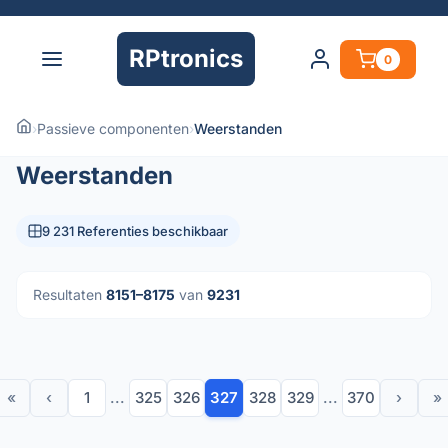
RPtronics
0
›
Passieve componenten
›
Weerstanden
Weerstanden
9 231 Referenties beschikbaar
Resultaten
8151–8175
van
9231
«
‹
1
...
325
326
327
328
329
...
370
›
»