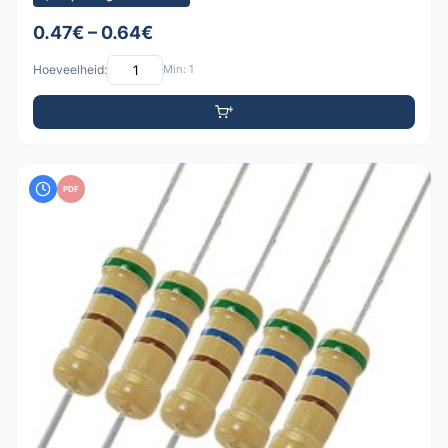
0.47€ – 0.64€
Hoeveelheid:
Min: 1
PDF