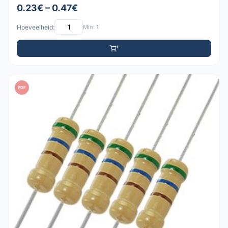
0.23€ – 0.47€
Hoeveelheid:
Min: 1
PDF