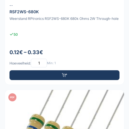
--
RSF2WS-680K
Weerstand RPtronics RSF2WS-680K 680k Ohms 2W Through-hole
50
0.12€ – 0.33€
Hoeveelheid:
Min: 1
PDF