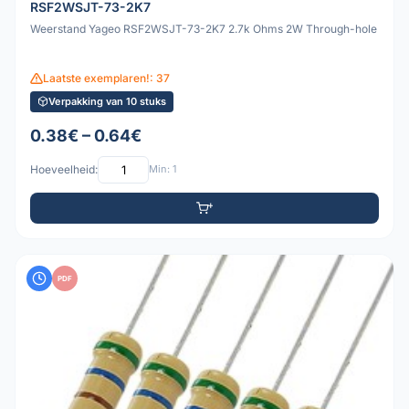
RSF2WSJT-73-2K7
Weerstand Yageo RSF2WSJT-73-2K7 2.7k Ohms 2W Through-hole
Laatste exemplaren!: 37
Verpakking van 10 stuks
0.38€ – 0.64€
Hoeveelheid:
Min: 1
PDF