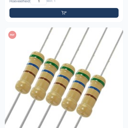
Hoeveelheid:
Min: 1
PDF