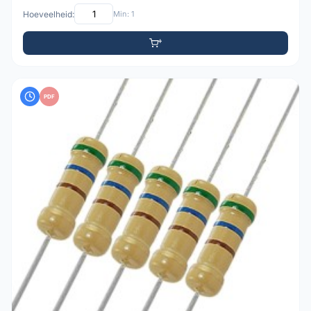
Hoeveelheid:
Min: 1
PDF