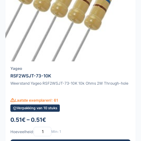
Yageo
RSF2WSJT-73-10K
Weerstand Yageo RSF2WSJT-73-10K 10k Ohms 2W Through-hole
Laatste exemplaren!: 61
Verpakking van 10 stuks
0.51€ – 0.51€
Hoeveelheid:
Min: 1