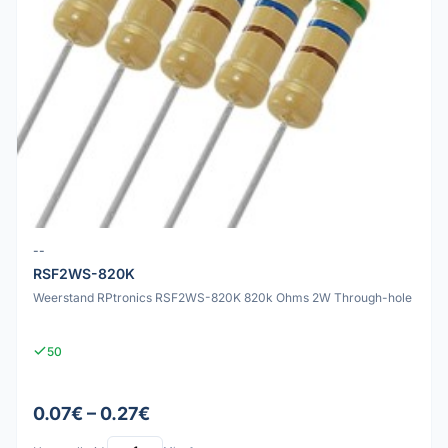
--
RSF2WS-820K
Weerstand RPtronics RSF2WS-820K 820k Ohms 2W Through-hole
50
0.07€ – 0.27€