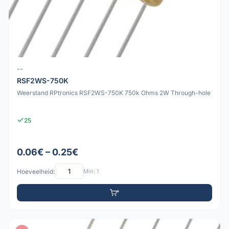
--
RSF2WS-750K
Weerstand RPtronics RSF2WS-750K 750k Ohms 2W Through-hole
25
0.06€ – 0.25€
Hoeveelheid:
Min: 1