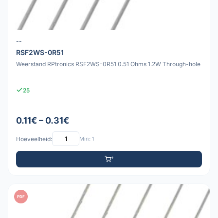
--
RSF2WS-0R51
Weerstand RPtronics RSF2WS-0R51 0.51 Ohms 1.2W Through-hole
25
0.11€ – 0.31€
Hoeveelheid:
Min: 1
PDF