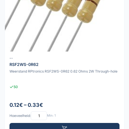
--
RSF2WS-0R62
Weerstand RPtronics RSF2WS-0R62 0.62 Ohms 2W Through-hole
50
0.12€ – 0.33€
Hoeveelheid:
Min: 1