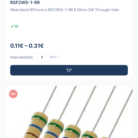
RSF2WS-1-6R
Weerstand RPtronics RSF2WS-1-6R 6 Ohms 2W Through-hole
10
0.11€ – 0.31€
Hoeveelheid:
Min: 1
PDF