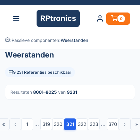
RPtronics
0
›
Passieve componenten
›
Weerstanden
Weerstanden
9 231 Referenties beschikbaar
Resultaten
8001–8025
van
9231
«
‹
1
...
319
320
321
322
323
...
370
›
»