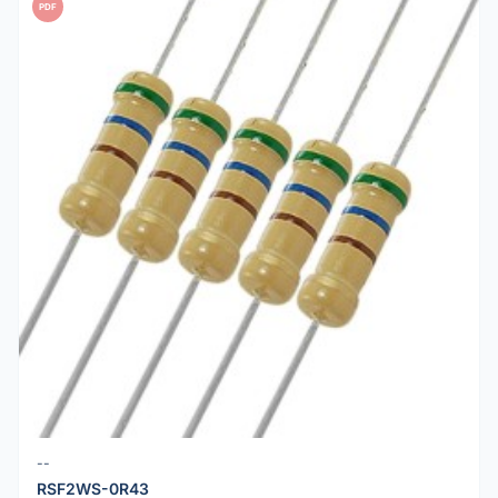
PDF
--
RSF2WS-0R43