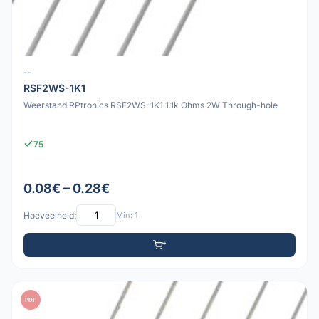
--
RSF2WS-1K1
Weerstand RPtronics RSF2WS-1K1 1.1k Ohms 2W Through-hole
75
0.08€ – 0.28€
Hoeveelheid:
Min: 1
PDF