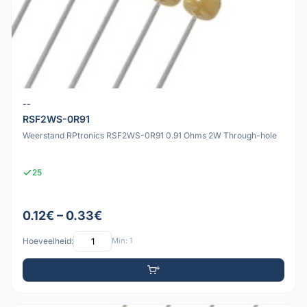
--
RSF2WS-0R91
Weerstand RPtronics RSF2WS-0R91 0.91 Ohms 2W Through-hole
25
0.12€ – 0.33€
Hoeveelheid:
Min: 1