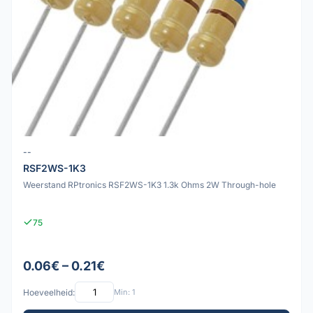
--
RSF2WS-1K3
Weerstand RPtronics RSF2WS-1K3 1.3k Ohms 2W Through-hole
75
0.06€ – 0.21€
Hoeveelheid:
Min: 1