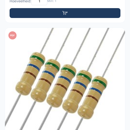
Hoeveelheid:
Min: 1
PDF