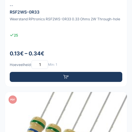
--
RSF2WS-0R33
Weerstand RPtronics RSF2WS-0R33 0.33 Ohms 2W Through-hole
25
0.13€ – 0.34€
Hoeveelheid:
Min: 1
PDF