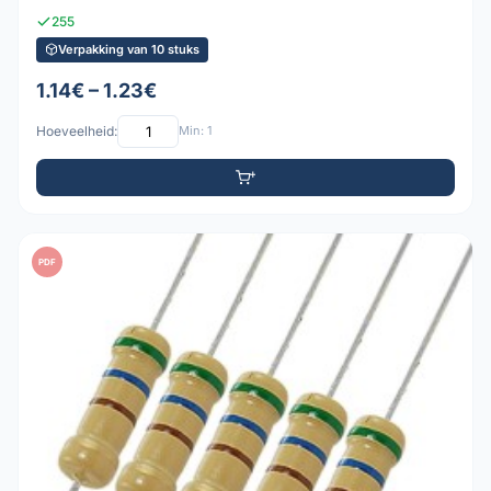
255
Verpakking van 10 stuks
1.14€ – 1.23€
Hoeveelheid:
Min: 1
PDF