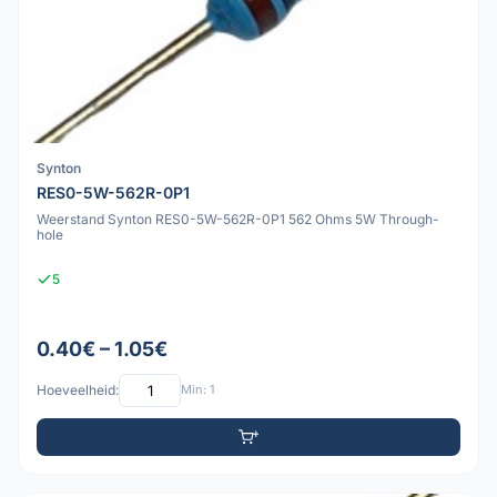
Synton
RES0-5W-562R-0P1
Weerstand Synton RES0-5W-562R-0P1 562 Ohms 5W Through-
hole
5
0.40€ – 1.05€
Hoeveelheid:
Min: 1