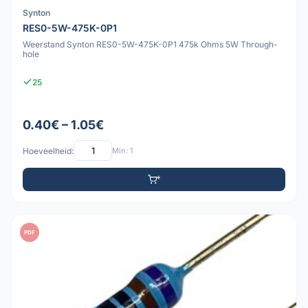
Synton
RES0-5W-475K-0P1
Weerstand Synton RES0-5W-475K-0P1 475k Ohms 5W Through-
hole
25
0.40€ – 1.05€
Hoeveelheid:
Min: 1
PDF