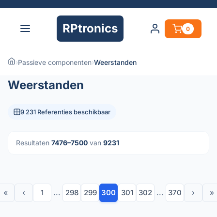
RPtronics
0
›
Passieve componenten
›
Weerstanden
Weerstanden
9 231 Referenties beschikbaar
Resultaten
7476–7500
van
9231
«
‹
1
...
298
299
300
301
302
...
370
›
»