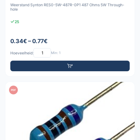
Weerstand Synton RES0-5W-487R-0P1 487 Ohms 5W Through-
hole
25
0.34€ – 0.77€
Hoeveelheid:
Min: 1
PDF