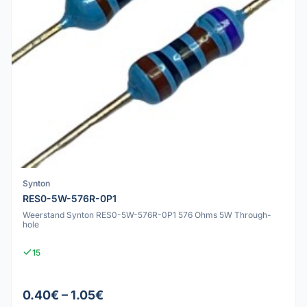
Synton
RES0-5W-576R-0P1
Weerstand Synton RES0-5W-576R-0P1 576 Ohms 5W Through-
hole
15
0.40€ – 1.05€