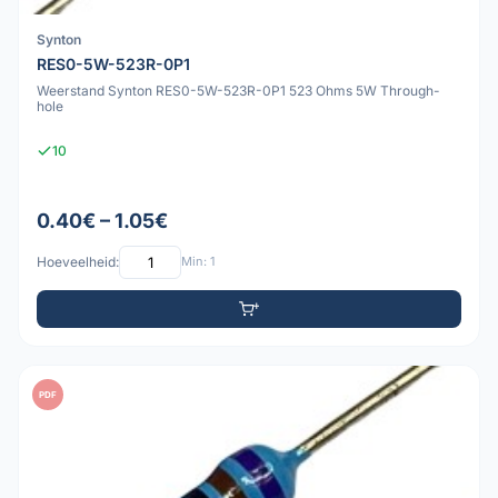
Synton
RES0-5W-523R-0P1
Weerstand Synton RES0-5W-523R-0P1 523 Ohms 5W Through-
hole
10
0.40€ – 1.05€
Hoeveelheid:
Min: 1
PDF