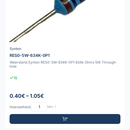
Synton
RES0-5W-634K-0P1
Weerstand Synton RES0-5W-634K-0P1 634k Ohms 5W Through-
hole
15
0.40€ – 1.05€
Hoeveelheid:
Min: 1