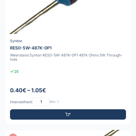
Synton
RES0-5W-487K-0P1
Weerstand Synton RES0-5W-487K-0P1 487k Ohms 5W Through-
hole
25
0.40€ – 1.05€
Hoeveelheid:
Min: 1