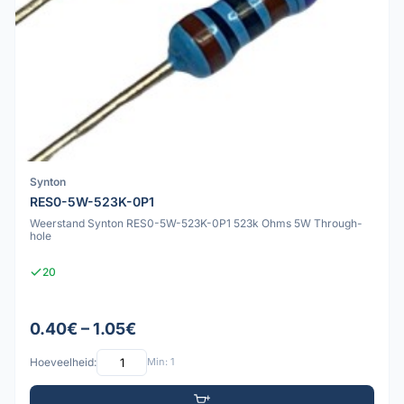
Synton
RES0-5W-523K-0P1
Weerstand Synton RES0-5W-523K-0P1 523k Ohms 5W Through-
hole
20
0.40€ – 1.05€
Hoeveelheid:
Min: 1