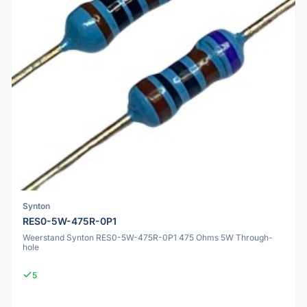
Synton
RES0-5W-475R-0P1
Weerstand Synton RES0-5W-475R-0P1 475 Ohms 5W Through-
hole
5