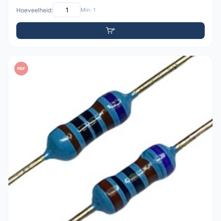
Hoeveelheid:
Min: 1
PDF