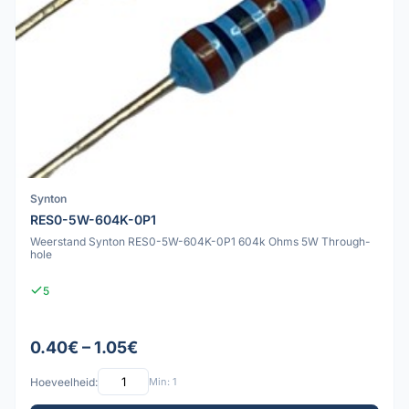
Synton
RES0-5W-604K-0P1
Weerstand Synton RES0-5W-604K-0P1 604k Ohms 5W Through-
hole
5
0.40€ – 1.05€
Hoeveelheid:
Min: 1