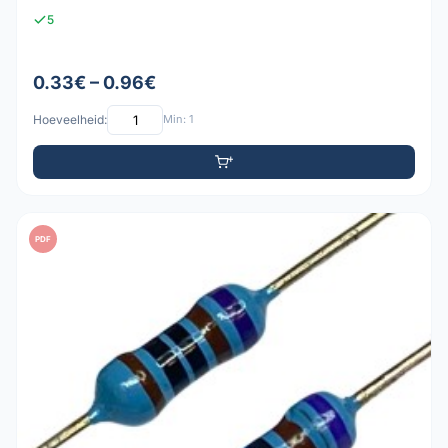
5
0.33€ – 0.96€
Hoeveelheid:
Min: 1
PDF