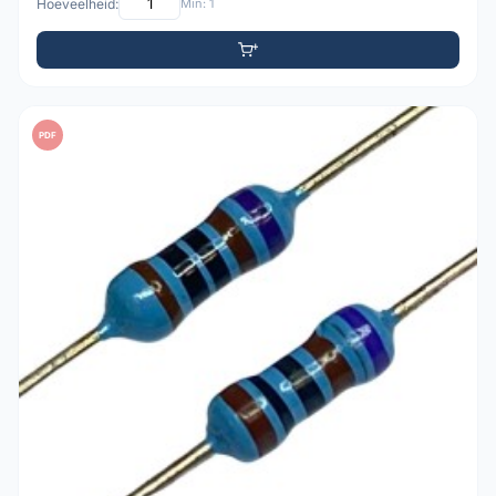
Hoeveelheid:
Min: 1
PDF