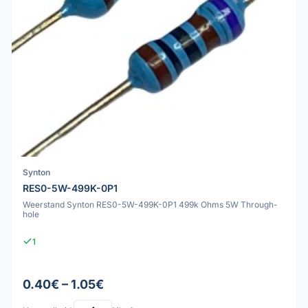
Synton
RES0-5W-499K-0P1
Weerstand Synton RES0-5W-499K-0P1 499k Ohms 5W Through-
hole
1
0.40€ – 1.05€