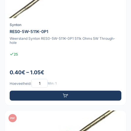
Synton
RES0-5W-511K-0P1
Weerstand Synton RES0-5W-511K-0P1 511k Ohms 5W Through-
hole
25
0.40€ – 1.05€
Hoeveelheid:
Min: 1
PDF