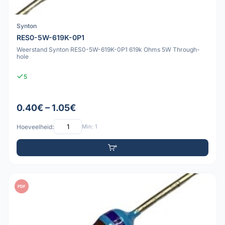
Synton
RES0-5W-619K-0P1
Weerstand Synton RES0-5W-619K-0P1 619k Ohms 5W Through-
hole
5
0.40€ – 1.05€
Hoeveelheid:
Min: 1
PDF