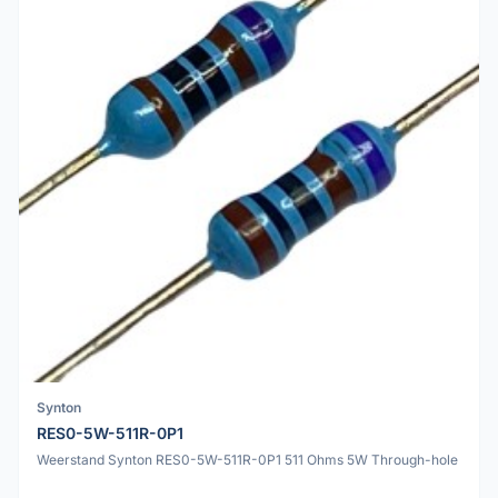
Synton
RES0-5W-511R-0P1
Weerstand Synton RES0-5W-511R-0P1 511 Ohms 5W Through-hole