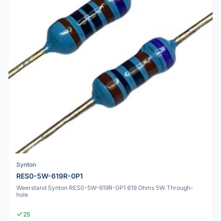
Synton
RES0-5W-619R-0P1
Weerstand Synton RES0-5W-619R-0P1 619 Ohms 5W Through-
hole
25