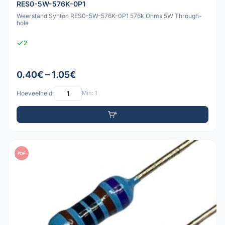
RES0-5W-576K-0P1
Weerstand Synton RES0-5W-576K-0P1 576k Ohms 5W Through-
hole
2
0.40€ – 1.05€
Hoeveelheid:
Min: 1
PDF