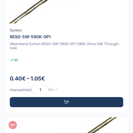
Synton
RES0-5W-590K-0P1
Weerstand Synton RES0-5W-590K-0P1 590k Ohms 5W Through-
hole
10
0.40€ – 1.05€
Hoeveelheid:
Min: 1
PDF