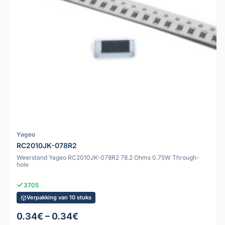
Yageo
RC2010JK-078R2
Weerstand Yageo RC2010JK-078R2 78.2 Ohms 0.75W Through-
hole
3705
Verpakking van 10 stuks
0.34€ – 0.34€