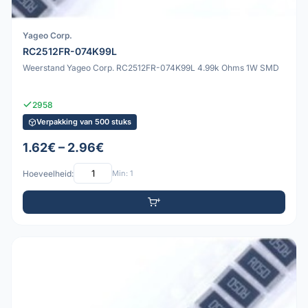
Yageo Corp.
RC2512FR-074K99L
Weerstand Yageo Corp. RC2512FR-074K99L 4.99k Ohms 1W SMD
2958
Verpakking van 500 stuks
1.62€ – 2.96€
Hoeveelheid:
Min: 1