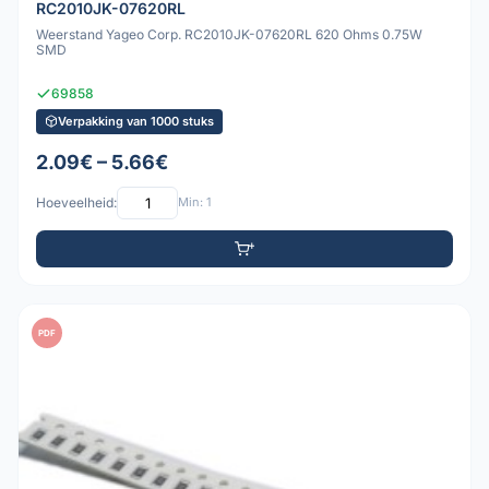
RC2010JK-07620RL
Weerstand Yageo Corp. RC2010JK-07620RL 620 Ohms 0.75W
SMD
69858
Verpakking van 1000 stuks
2.09€ – 5.66€
Hoeveelheid:
Min: 1
PDF