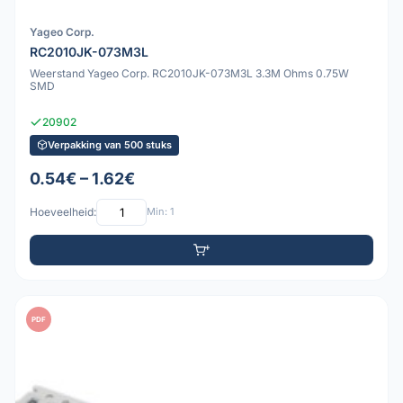
Yageo Corp.
RC2010JK-073M3L
Weerstand Yageo Corp. RC2010JK-073M3L 3.3M Ohms 0.75W
SMD
20902
Verpakking van 500 stuks
0.54€ – 1.62€
Hoeveelheid:
Min: 1
PDF