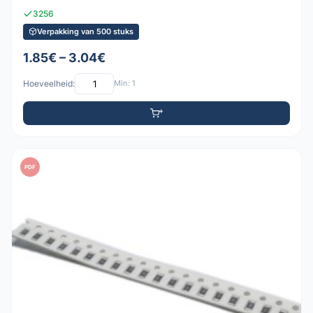
3256
Verpakking van 500 stuks
1.85€ – 3.04€
Hoeveelheid:
Min: 1
PDF