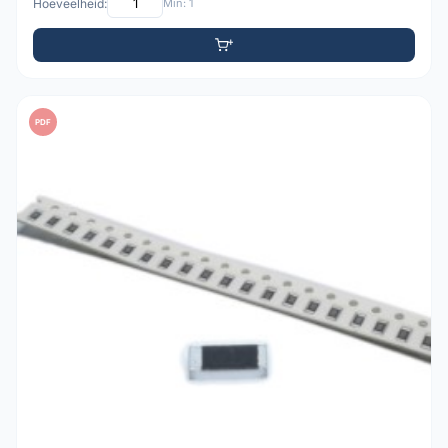
Hoeveelheid:
Min: 1
PDF