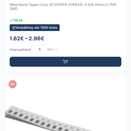
Weerstand Yageo Corp. RC2010FK-074K42L 4.42k Ohms 0.75W
SMD
5936
Verpakking van 1000 stuks
1.62€ – 2.96€
Hoeveelheid:
Min: 1
PDF