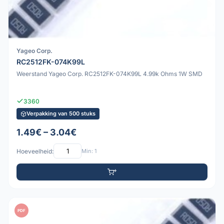
Yageo Corp.
RC2512FK-074K99L
Weerstand Yageo Corp. RC2512FK-074K99L 4.99k Ohms 1W SMD
3360
Verpakking van 500 stuks
1.49€ – 3.04€
Hoeveelheid:
Min: 1
PDF