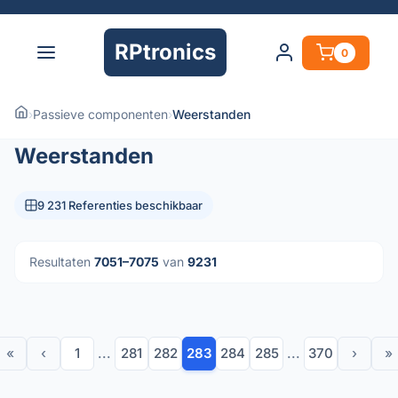
RPtronics
0
›
Passieve componenten
›
Weerstanden
Weerstanden
9 231 Referenties beschikbaar
Resultaten
7051–7075
van
9231
«
‹
1
...
281
282
283
284
285
...
370
›
»