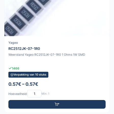
Yageo
RC2512JK-07-1R0
Weerstand Yageo RC2512JK-07-1R0 1 Ohms 1W SMD
1466
Verpakking van 10 stuks
0.57€ – 0.57€
Hoeveelheid:
Min: 1