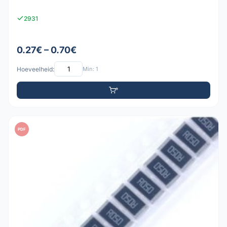
2931
0.27€ – 0.70€
Hoeveelheid:
Min: 1
PDF