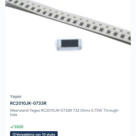
Yageo
RC2010JK-0733R
Weerstand Yageo RC2010JK-0733R 733 Ohms 0.75W Through-
hole
3520
Verpakking van 10 stuks