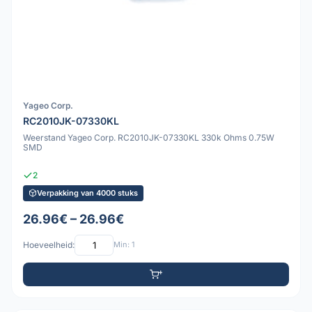
Yageo Corp.
RC2010JK-07330KL
Weerstand Yageo Corp. RC2010JK-07330KL 330k Ohms 0.75W
SMD
2
Verpakking van 4000 stuks
26.96€ – 26.96€
Hoeveelheid:
Min: 1