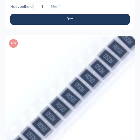
Hoeveelheid:
Min: 1
PDF