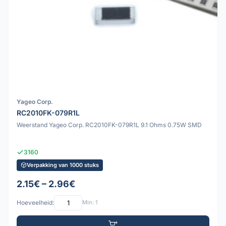
Yageo Corp.
RC2010FK-079R1L
Weerstand Yageo Corp. RC2010FK-079R1L 9.1 Ohms 0.75W SMD
3160
Verpakking van 1000 stuks
2.15€ – 2.96€
Hoeveelheid:
Min: 1