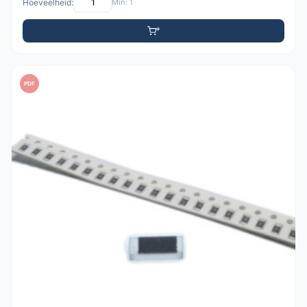
Hoeveelheid:
Min: 1
PDF