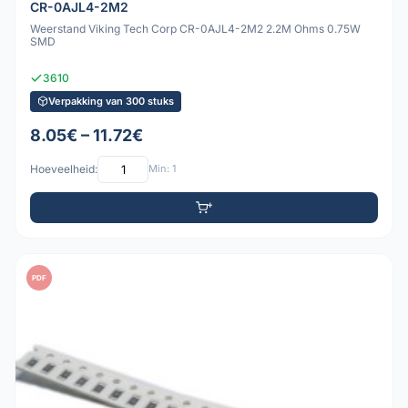
CR-0AJL4-2M2
Weerstand Viking Tech Corp CR-0AJL4-2M2 2.2M Ohms 0.75W
SMD
3610
Verpakking van 300 stuks
8.05€ – 11.72€
Hoeveelheid:
Min: 1
PDF