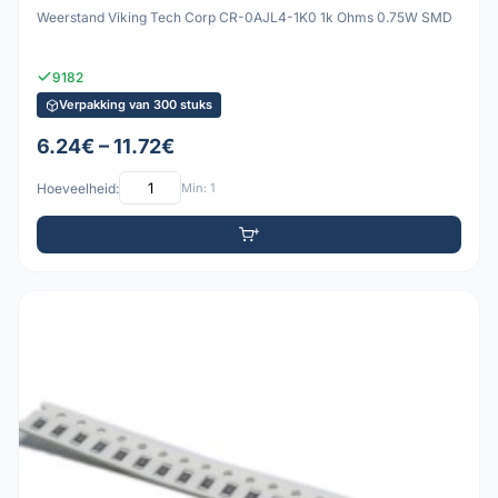
Weerstand Viking Tech Corp CR-0AJL4-1K0 1k Ohms 0.75W SMD
9182
Verpakking van 300 stuks
6.24€ – 11.72€
Hoeveelheid:
Min: 1