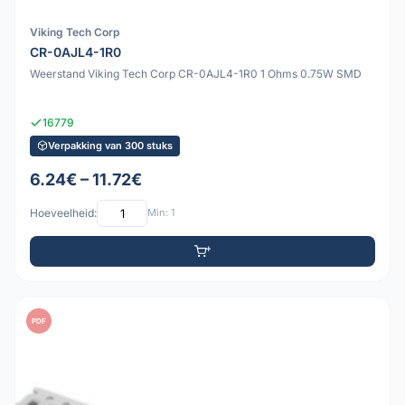
Viking Tech Corp
CR-0AJL4-1R0
Weerstand Viking Tech Corp CR-0AJL4-1R0 1 Ohms 0.75W SMD
16779
Verpakking van 300 stuks
6.24€ – 11.72€
Hoeveelheid:
Min: 1
PDF