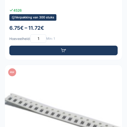
4526
Verpakking van 300 stuks
6.75€ – 11.72€
Hoeveelheid:
Min: 1
PDF