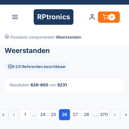
RPtronics
0
›
Passieve componenten
›
Weerstanden
Weerstanden
9 231 Referenties beschikbaar
Resultaten
626–650
van
9231
«
‹
1
...
24
25
26
27
28
...
370
›
»