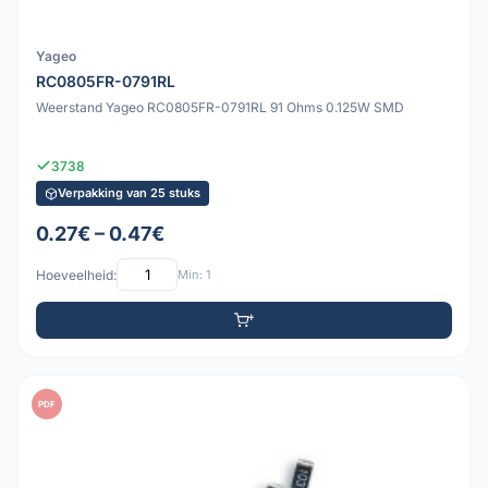
Yageo
RC0805FR-0791RL
Weerstand Yageo RC0805FR-0791RL 91 Ohms 0.125W SMD
3738
Verpakking van 25 stuks
0.27€ – 0.47€
Hoeveelheid:
Min: 1
PDF