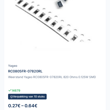
Yageo
RC0805FR-07820RL
Weerstand Yageo RC0805FR-07820RL 820 Ohms 0.125W SMD
14679
Verpakking van 10 stuks
0.27€ – 0.64€