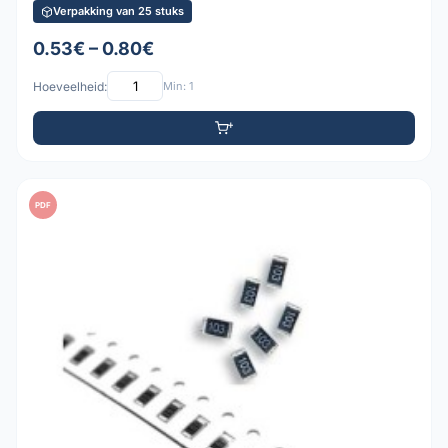
Verpakking van 25 stuks
0.53€ – 0.80€
Hoeveelheid:
Min: 1
PDF