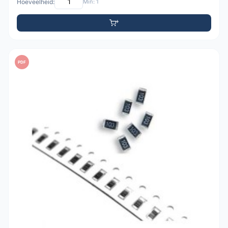
Hoeveelheid:
Min: 1
PDF