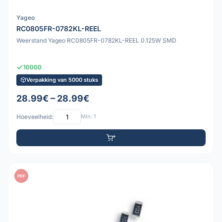
Yageo
RC0805FR-0782KL-REEL
Weerstand Yageo RC0805FR-0782KL-REEL 0.125W SMD
10000
Verpakking van 5000 stuks
28.99€ – 28.99€
Hoeveelheid:
Min: 1
PDF