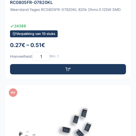
RC0805FR-07820KL
Weerstand Yageo RC0805FR-07820KL 820k Ohms 0.125W SMD
24388
Verpakking van 10 stuks
0.27€ – 0.51€
Hoeveelheid:
Min: 1
PDF