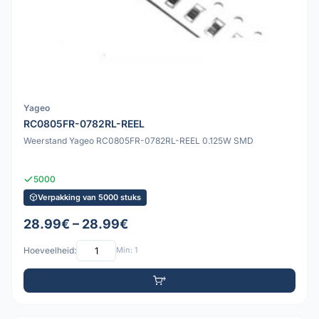
Yageo
RC0805FR-0782RL-REEL
Weerstand Yageo RC0805FR-0782RL-REEL 0.125W SMD
5000
Verpakking van 5000 stuks
28.99€ – 28.99€
Hoeveelheid:
Min: 1