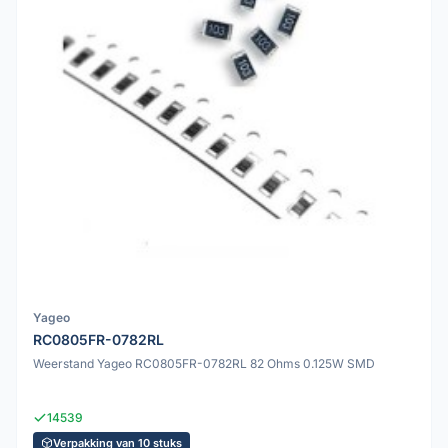
Yageo
RC0805FR-0782RL
Weerstand Yageo RC0805FR-0782RL 82 Ohms 0.125W SMD
14539
Verpakking van 10 stuks