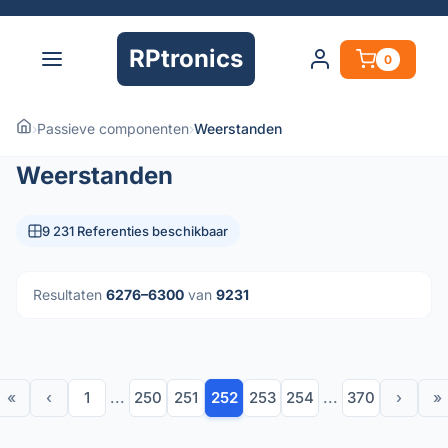
RPtronics
0
›
Passieve componenten
›
Weerstanden
Weerstanden
9 231 Referenties beschikbaar
Resultaten
6276–6300
van
9231
«
‹
1
...
250
251
252
253
254
...
370
›
»