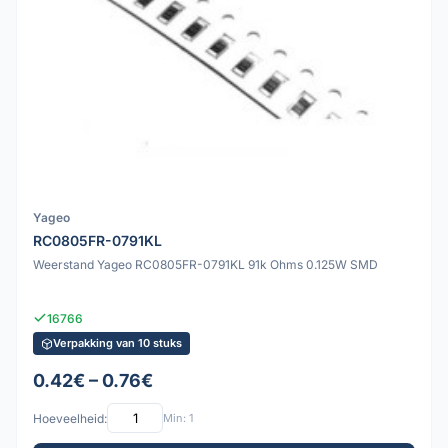
Yageo
RC0805FR-0791KL
Weerstand Yageo RC0805FR-0791KL 91k Ohms 0.125W SMD
16766
Verpakking van 10 stuks
0.42€ – 0.76€
Hoeveelheid:
Min: 1