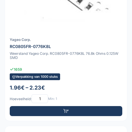
Yageo Corp.
RC0805FR-0776K8L
Weerstand Yageo Corp. RC0805FR-0776K8L 76.8k Ohms 0.125W
SMD
1659
Verpakking van 1000 stuks
1.96€ – 2.23€
Hoeveelheid:
Min: 1