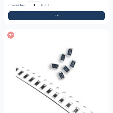
Hoeveelheid:
Min: 1
PDF