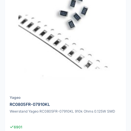
Yageo
RC0805FR-07910KL
Weerstand Yageo RC0805FR-07910KL 910k Ohms 0.125W SMD
6901