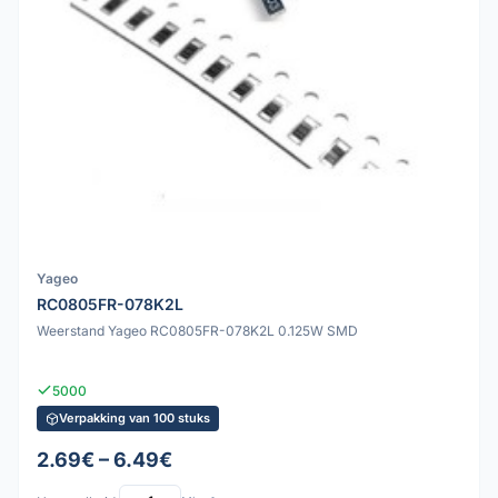
Yageo
RC0805FR-078K2L
Weerstand Yageo RC0805FR-078K2L 0.125W SMD
5000
Verpakking van 100 stuks
2.69€ – 6.49€