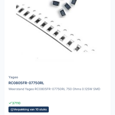
Yageo
RC0805FR-07750RL
Weerstand Yageo RC0805FR-07750RL 750 Ohms 0.125W SMD
37110
Verpakking van 10 stuks