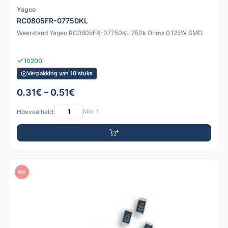
Yageo
RC0805FR-07750KL
Weerstand Yageo RC0805FR-07750KL 750k Ohms 0.125W SMD
10200
Verpakking van 10 stuks
0.31€ – 0.51€
Hoeveelheid:
Min: 1
PDF