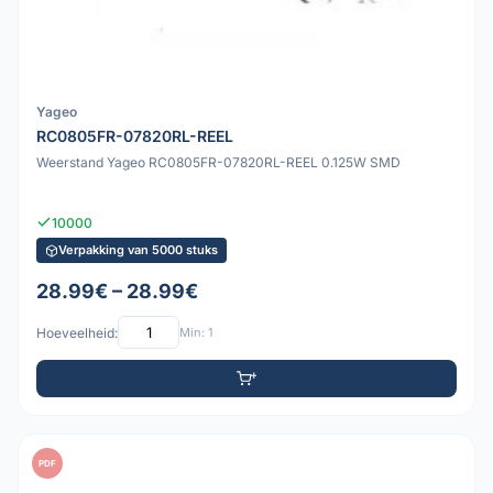
Yageo
RC0805FR-07820RL-REEL
Weerstand Yageo RC0805FR-07820RL-REEL 0.125W SMD
10000
Verpakking van 5000 stuks
28.99€ – 28.99€
Hoeveelheid:
Min: 1
PDF