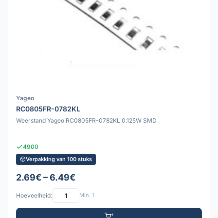
Yageo
RC0805FR-0782KL
Weerstand Yageo RC0805FR-0782KL 0.125W SMD
4900
Verpakking van 100 stuks
2.69€ – 6.49€
Hoeveelheid:
Min: 1