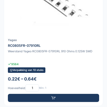
Yageo
RC0805FR-07910RL
Weerstand Yageo RC0805FR-07910RL 910 Ohms 0.125W SMD
9564
Verpakking van 10 stuks
0.22€ – 0.64€
Hoeveelheid:
Min: 1