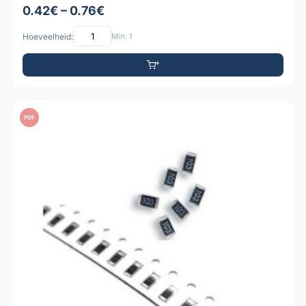
0.42€ – 0.76€
Hoeveelheid:
Min: 1
PDF