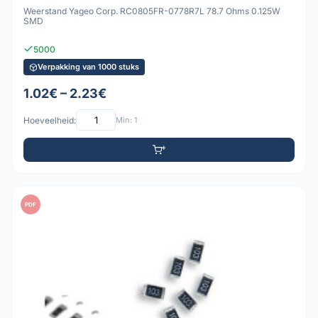
Weerstand Yageo Corp. RC0805FR-0778R7L 78.7 Ohms 0.125W
SMD
5000
Verpakking van 1000 stuks
1.02€ – 2.23€
Hoeveelheid:
Min: 1
PDF