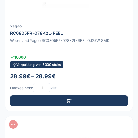
Yageo
RC0805FR-078K2L-REEL
Weerstand Yageo RC0805FR-078K2L-REEL 0.125W SMD
10000
Verpakking van 5000 stuks
28.99€ – 28.99€
Hoeveelheid:
Min: 1
PDF