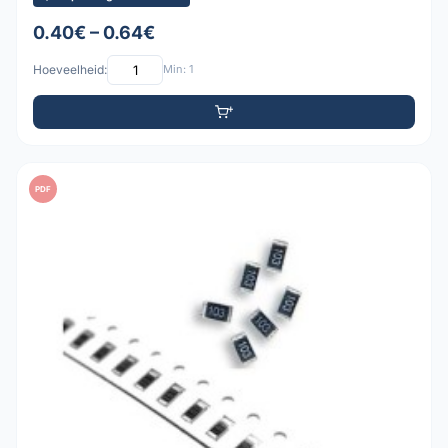
0.40€ – 0.64€
Hoeveelheid:
Min: 1
PDF