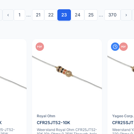
‹
1
...
21
22
23
24
25
...
370
›
PDF
PDF
Royal Ohm
Yageo Corp.
K
CFR25JT52-10K
CFR25SJT
25-JT52-
Weerstand Royal Ohm CFR25JT52-
Weerstand Y
.25W
10K 10k Ohms 0.25W Through-hole
220 Ohms 0