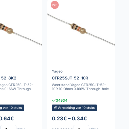
PDF
Yageo
-52-8K2
CFR25SJT-52-10R
Yageo CFR25SJT-52-
Weerstand Yageo CFR25SJT-52-
ms 0.166W Through-
10R 10 Ohms 0.166W Through-hole
34934
g van 10 stuks
Verpakking van 10 stuks
 0.64€
0.23€ – 0.34€