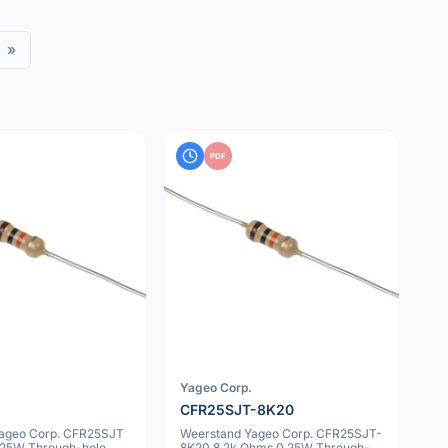
»
PDF
Yageo Corp.
CFR25SJT-8K20
ageo Corp. CFR25SJT
Weerstand Yageo Corp. CFR25SJT-
.25W Through-hole
8K20 8.2k Ohms 0.25W Through-