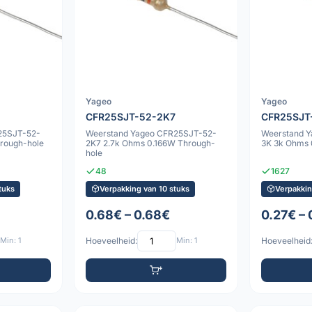
Yageo
Yageo
CFR25SJT-52-2K7
CFR25SJT
25SJT-52-
Weerstand Yageo CFR25SJT-52-
Weerstand 
rough-hole
2K7 2.7k Ohms 0.166W Through-
3K 3k Ohms 
hole
48
1627
tuks
Verpakking van 10 stuks
Verpakkin
0.68€ – 0.68€
0.27€ –
Min: 1
Hoeveelheid:
Min: 1
Hoeveelheid