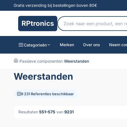
Gratis verzending bij bestellingen boven 80€
RPtronics
Merken
Over ons
Neem con
Categorieën
›
Passieve componenten
›
Weerstanden
Weerstanden
9 231 Referenties beschikbaar
Resultaten
551–575
van
9231