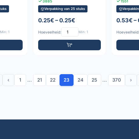
3885
1551
tuks
Verpakking van 25 stuks
Verpakkin
0.25€ – 0.25€
0.53€ –
Min: 1
Hoeveelheid:
Min: 1
Hoeveelheid
‹
1
...
21
22
23
24
25
...
370
›