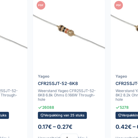
PDF
PDF
Yageo
Yageo
CFR25SJT-52-6K8
CFR25SJT
25SJT-52-
Weerstand Yageo CFR25SJT-52-
Weerstand 
 Through-
6K8 6.8k Ohms 0.166W Through-
8K2 8.2k Oh
hole
hole
26088
5278
tuks
Verpakking van 25 stuks
Verpakkin
0.17€ – 0.27€
0.42€ –