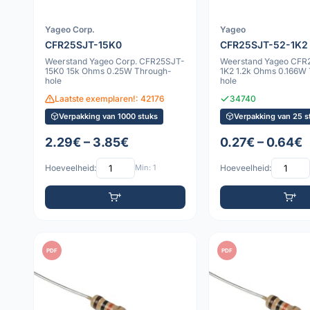
Yageo Corp.
Yageo
CFR25SJT-15K0
CFR25SJT-52-1K2
Weerstand Yageo Corp. CFR25SJT-
Weerstand Yageo CFR
15K0 15k Ohms 0.25W Through-
1K2 1.2k Ohms 0.166W
hole
hole
Laatste exemplaren!: 42176
34740
Verpakking van 1000 stuks
Verpakking van 25 s
2.29€ – 3.85€
0.27€ – 0.64€
Hoeveelheid:
Min: 1
Hoeveelheid:
PDF
PDF