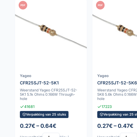
PDF
PDF
Yageo
Yageo
CFR25SJT-52-5K1
CFR25SJT-52-5K6
Weerstand Yageo CFR25SJT-52-
Weerstand Yageo CFR
5K1 5.1k Ohms 0.166W Through-
5K6 5.6k Ohms 0.166W
hole
hole
41681
17223
Verpakking van 25 stuks
Verpakking van 25 s
0.27€ – 0.64€
0.27€ – 0.47€