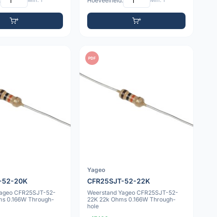
:
Min: 1
Hoeveelheid:
Min: 1
PDF
Yageo
-52-20K
CFR25SJT-52-22K
Yageo CFR25SJT-52-
Weerstand Yageo CFR25SJT-52-
ms 0.166W Through-
22K 22k Ohms 0.166W Through-
hole