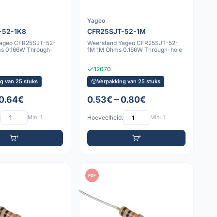
Yageo
-52-1K8
CFR25SJT-52-1M
Yageo CFR25SJT-52-
Weerstand Yageo CFR25SJT-52-
ms 0.166W Through-
1M 1M Ohms 0.166W Through-hole
12070
g van 25 stuks
Verpakking van 25 stuks
 0.64€
0.53€ – 0.80€
:
Min: 1
Hoeveelheid:
Min: 1
PDF