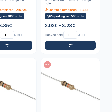
hole
xemplaren!: 216705
Laatste exemplaren!: 21433
g van 1000 stuks
Verpakking van 500 stuks
 3.85€
2.02€ – 3.23€
:
Min: 1
Hoeveelheid:
Min: 1
PDF