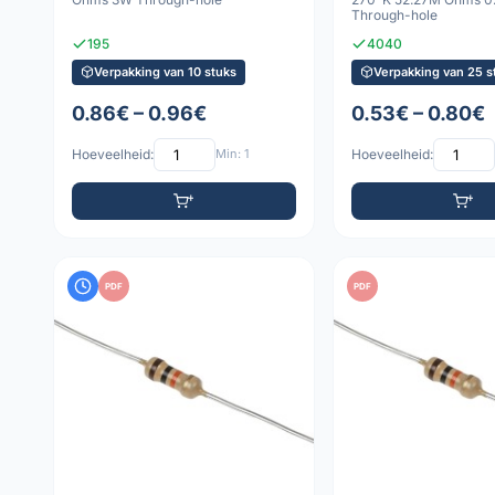
Through-hole
195
4040
Verpakking van 10 stuks
Verpakking van 25 s
0.86€ – 0.96€
0.53€ – 0.80€
Hoeveelheid:
Min: 1
Hoeveelheid:
PDF
PDF