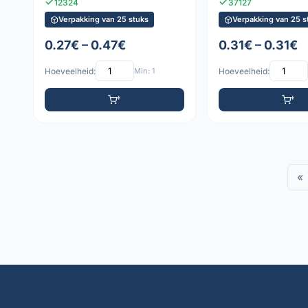
12324
37127
Verpakking van 25 stuks
Verpakking van 25 s
0.27€ – 0.47€
0.31€ – 0.31€
Hoeveelheid:
Min: 1
Hoeveelheid:
«