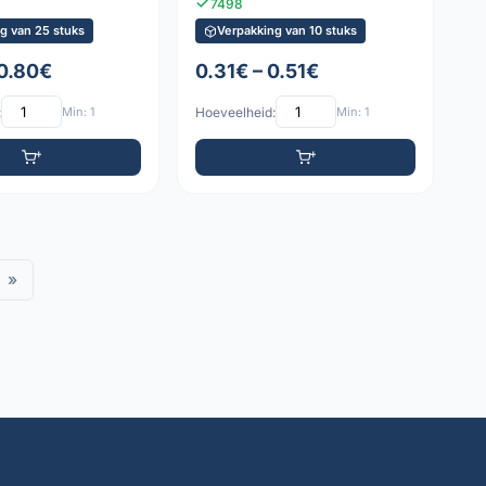
7498
g van 25 stuks
Verpakking van 10 stuks
 0.80€
0.31€ – 0.51€
:
Min: 1
Hoeveelheid:
Min: 1
»