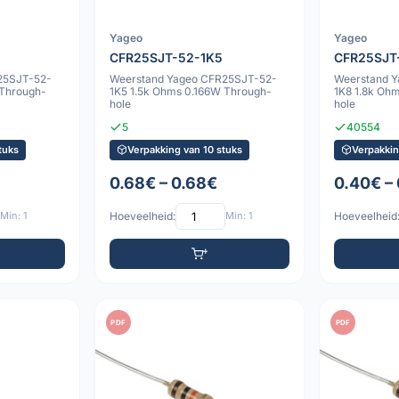
Yageo
Yageo
CFR25SJT-52-1K5
CFR25SJT
25SJT-52-
Weerstand Yageo CFR25SJT-52-
Weerstand 
 Through-
1K5 1.5k Ohms 0.166W Through-
1K8 1.8k Oh
hole
hole
5
40554
tuks
Verpakking van 10 stuks
Verpakkin
0.68€ – 0.68€
0.40€ –
Min: 1
Hoeveelheid:
Min: 1
Hoeveelheid
PDF
PDF