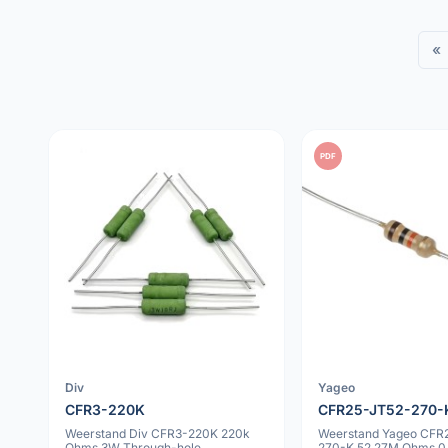
«
PDF
Div
Yageo
CFR3-220K
CFR25-JT52-270-
Weerstand Div CFR3-220K 220k
Weerstand Yageo CFR
Ohms 3W Through-hole
270-K 52.27M Ohms 0