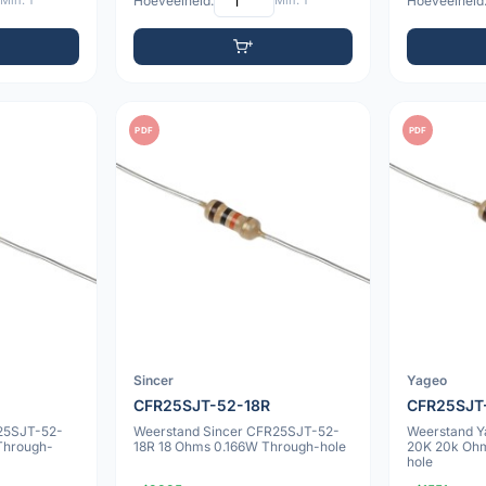
Min: 1
Hoeveelheid:
Min: 1
Hoeveelheid
PDF
PDF
Sincer
Yageo
CFR25SJT-52-18R
CFR25SJT
25SJT-52-
Weerstand Sincer CFR25SJT-52-
Weerstand 
Through-
18R 18 Ohms 0.166W Through-hole
20K 20k Oh
hole