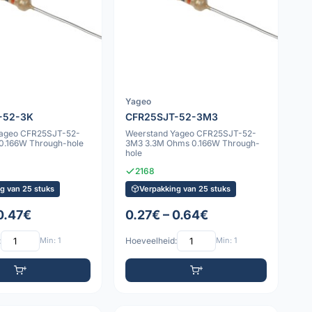
Yageo
-52-3K
CFR25SJT-52-3M3
Yageo CFR25SJT-52-
Weerstand Yageo CFR25SJT-52-
0.166W Through-hole
3M3 3.3M Ohms 0.166W Through-
hole
2168
g van 25 stuks
Verpakking van 25 stuks
 0.47€
0.27€ – 0.64€
:
Min: 1
Hoeveelheid:
Min: 1