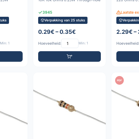
3945
Laatste e
tuks
Verpakking van 25 stuks
Verpakkin
0.29€ – 0.35€
2.29€ –
Min: 1
Hoeveelheid:
Min: 1
Hoeveelheid
PDF