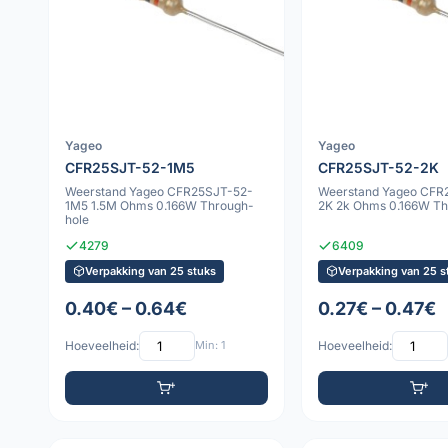
Yageo
Yageo
CFR25SJT-52-1M5
CFR25SJT-52-2K
Weerstand Yageo CFR25SJT-52-
Weerstand Yageo CFR
1M5 1.5M Ohms 0.166W Through-
2K 2k Ohms 0.166W Th
hole
4279
6409
Verpakking van 25 stuks
Verpakking van 25 s
0.40€ – 0.64€
0.27€ – 0.47€
Hoeveelheid:
Min: 1
Hoeveelheid: