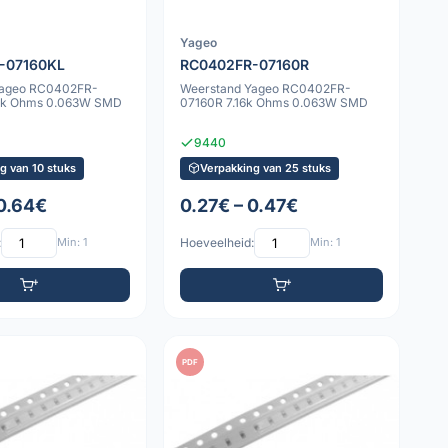
Yageo
-07160KL
RC0402FR-07160R
Yageo RC0402FR-
Weerstand Yageo RC0402FR-
0k Ohms 0.063W SMD
07160R 7.16k Ohms 0.063W SMD
9440
g van 10 stuks
Verpakking van 25 stuks
 0.64€
0.27€ – 0.47€
:
Min: 1
Hoeveelheid:
Min: 1
PDF