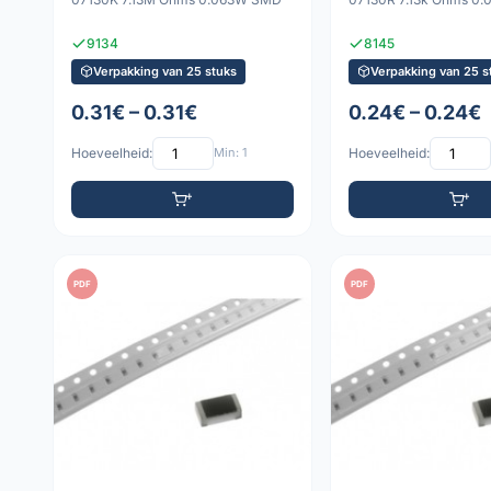
9134
8145
Verpakking van 25 stuks
Verpakking van 25 s
0.31€ – 0.31€
0.24€ – 0.24€
Hoeveelheid:
Min: 1
Hoeveelheid:
PDF
PDF