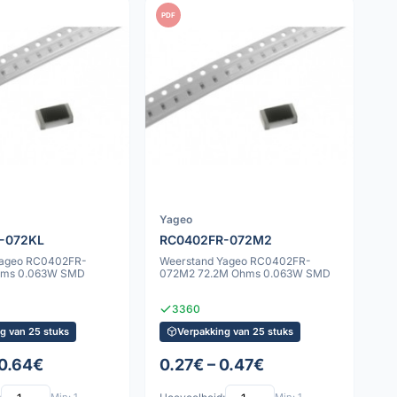
PDF
Yageo
-072KL
RC0402FR-072M2
Yageo RC0402FR-
Weerstand Yageo RC0402FR-
hms 0.063W SMD
072M2 72.2M Ohms 0.063W SMD
3360
g van 25 stuks
Verpakking van 25 stuks
 0.64€
0.27€ – 0.47€