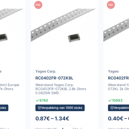
PDF
PDF
e
Yageo Corp.
Yageo
RC0402FR-072K8L
RC0402FR
ohm) Europe
Weerstand Yageo Corp.
Weerstand 
7k Ohms
RC0402FR-072K8L 2.8k Ohms
072KL 2k O
0.0625W SMD
8740
10893
tuks
Verpakking van 1000 stuks
Verpakkin
0.87€ – 1.34€
0.40€ –