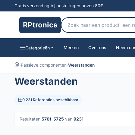
Gratis verzending bij bestellingen boven 80€
RPtronics
Merken
Over ons
Neem con
Categorieën
›
Passieve componenten
›
Weerstanden
Weerstanden
9 231 Referenties beschikbaar
Resultaten
5701–5725
van
9231