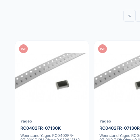
«
PDF
PDF
Yageo
Yageo
RC0402FR-07130K
RC0402FR-07130R
Weerstand Yageo RC0402FR-
Weerstand Yageo RC0
07130K 7.13M Ohms 0.063W SMD
07130R 7.13k Ohms 0