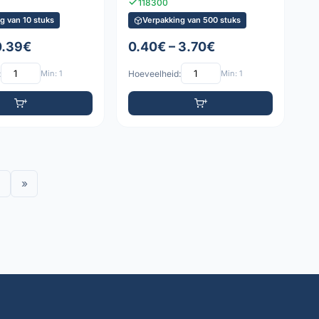
118300
g van 10 stuks
Verpakking van 500 stuks
0.39€
0.40€ – 3.70€
:
Min: 1
Hoeveelheid:
Min: 1
»