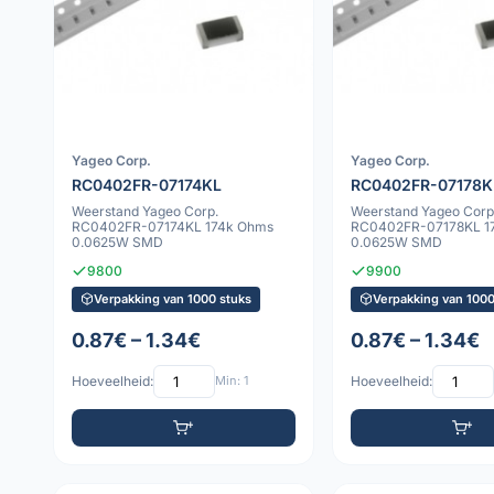
Yageo Corp.
Yageo Corp.
RC0402FR-07174KL
RC0402FR-07178K
Weerstand Yageo Corp.
Weerstand Yageo Corp
RC0402FR-07174KL 174k Ohms
RC0402FR-07178KL 1
0.0625W SMD
0.0625W SMD
9800
9900
Verpakking van 1000 stuks
Verpakking van 1000
0.87€ – 1.34€
0.87€ – 1.34€
Hoeveelheid:
Min: 1
Hoeveelheid: