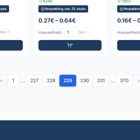
9246
7902
tuks
Verpakking van 25 stuks
Verpakkin
0.27€ – 0.64€
0.16€ – 
Min: 1
Hoeveelheid:
Min: 1
Hoeveelheid
‹
1
...
227
228
229
230
231
...
370
›