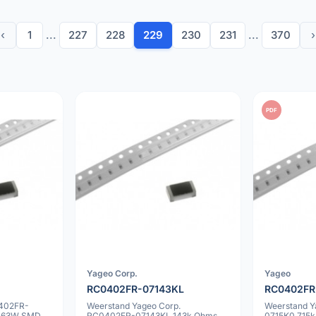
‹
1
...
227
228
229
230
231
...
370
›
PDF
Yageo Corp.
Yageo
RC0402FR-07143KL
RC0402FR
402FR-
Weerstand Yageo Corp.
Weerstand 
.063W SMD
RC0402FR-07143KL 143k Ohms
0715K0 715