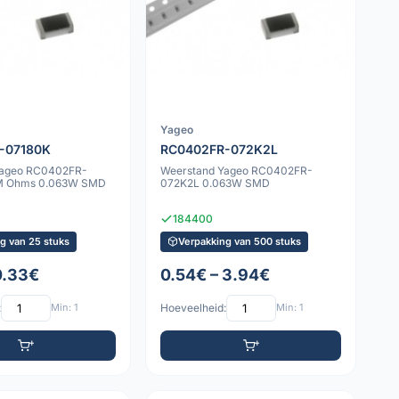
Yageo
-07180K
RC0402FR-072K2L
Yageo RC0402FR-
Weerstand Yageo RC0402FR-
8M Ohms 0.063W SMD
072K2L 0.063W SMD
184400
g van 25 stuks
Verpakking van 500 stuks
0.33€
0.54€ – 3.94€
:
Min: 1
Hoeveelheid:
Min: 1