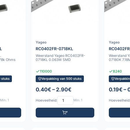
Yageo
Yageo
L
RC0402FR-0718KL
RC0402FR
.
Weerstand Yageo RC0402FR-
Weerstand 
78k Ohms
0718KL 0.063W SMD
07180K 7.1
110000
8240
 stuks
Verpakking van 500 stuks
Verpakkin
0.40€ – 2.90€
0.19€ – 
Min: 1
Hoeveelheid:
Min: 1
Hoeveelheid