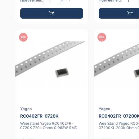
Hoeveelheid:
Min: 1
Hoeveelheid:
PDF
PDF
Yageo
Yageo
RC0402FR-0720K
RC0402FR-07200
Weerstand Yageo RC0402FR-
Weerstand Yageo RC0
0720K 720k Ohms 0.063W SMD
07200KL 200k Ohms 