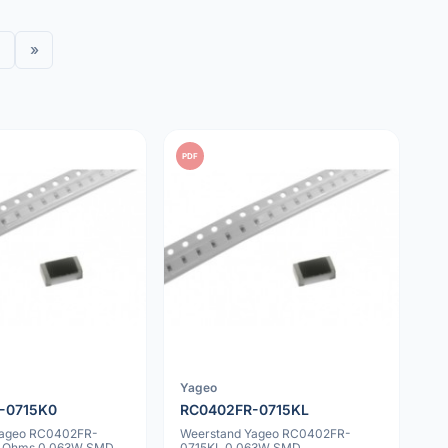
»
PDF
Yageo
-0715K0
RC0402FR-0715KL
Yageo RC0402FR-
Weerstand Yageo RC0402FR-
k Ohms 0.063W SMD
0715KL 0.063W SMD