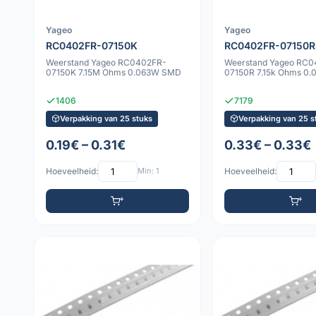
Yageo
Yageo
RC0402FR-07150K
RC0402FR-07150R
Weerstand Yageo RC0402FR-
Weerstand Yageo RC0
07150K 7.15M Ohms 0.063W SMD
07150R 7.15k Ohms 0
1406
7179
Verpakking van 25 stuks
Verpakking van 25 s
0.19€ – 0.31€
0.33€ – 0.33€
Hoeveelheid:
Min: 1
Hoeveelheid: