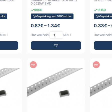
0.0625W SMD
9900
16160
tuks
Verpakking van 1000 stuks
Verpakkin
0.87€ – 1.34€
0.33€ –
Min: 1
Hoeveelheid:
Min: 1
Hoeveelheid
PDF
PDF