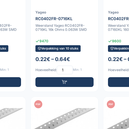
Yageo
Yageo
RC0402FR-0716KL
RC0402FR
402FR-
Weerstand Yageo RC0402FR-
Weerstand 
.063W SMD
0716KL 16k Ohms 0.063W SMD
07160KL 16
9470
9600
tuks
Verpakking van 10 stuks
Verpakkin
0.22€ – 0.64€
0.22€ –
Min: 1
Hoeveelheid:
Min: 1
Hoeveelheid
PDF
PDF