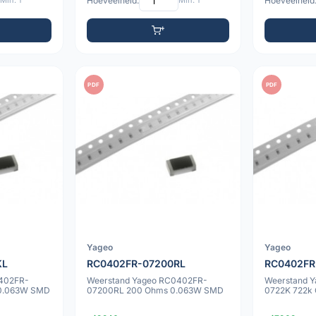
Min: 1
Hoeveelheid:
Min: 1
Hoeveelheid
PDF
PDF
Yageo
Yageo
KL
RC0402FR-07200RL
RC0402FR
402FR-
Weerstand Yageo RC0402FR-
Weerstand 
0.063W SMD
07200RL 200 Ohms 0.063W SMD
0722K 722k