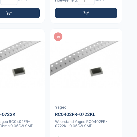
:
Min: 1
Hoeveelheid:
Min: 1
PDF
Yageo
-0722K
RC0402FR-0722KL
Yageo RC0402FR-
Weerstand Yageo RC0402FR-
 Ohms 0.063W SMD
0722KL 0.063W SMD