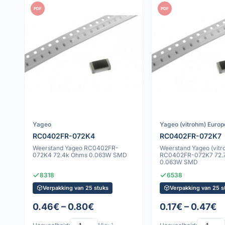
PDF
PDF
Yageo
Yageo (vitrohm) Europ
RC0402FR-072K4
RC0402FR-072K7
Weerstand Yageo RC0402FR-
Weerstand Yageo (vitr
072K4 72.4k Ohms 0.063W SMD
RC0402FR-072K7 72.
0.063W SMD
8318
6538
Verpakking van 25 stuks
Verpakking van 25 s
0.46€ – 0.80€
0.17€ – 0.47€