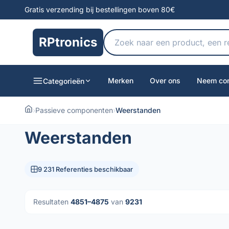
Gratis verzending bij bestellingen boven 80€
RPtronics
Merken
Over ons
Neem con
Categorieën
›
Passieve componenten
›
Weerstanden
Weerstanden
9 231 Referenties beschikbaar
Resultaten
4851–4875
van
9231