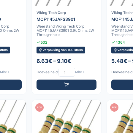
Viking Tech Corp
Viking Tech
0
MOF1145JAFS3901
MOF1145J
 Corp
Weerstand Viking Tech Corp
Weerstand V
0 Ohms 2W
MOF1145JAFS3901 3.9k Ohms 2W
MOF1145JAF
Through-hole
Through-hol
532
4364
stuks
Verpakking van 100 stuks
Verpakkin
6.63€ – 9.10€
5.48€ – 
Min: 1
Hoeveelheid:
Min: 1
Hoeveelheid
PDF
PDF