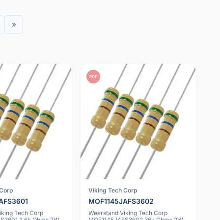
»
PDF
 Corp
Viking Tech Corp
AFS3601
MOF1145JAFS3602
iking Tech Corp
Weerstand Viking Tech Corp
S3601 3.6k Ohms 2W
MOF1145JAFS3602 36k Ohms 2W