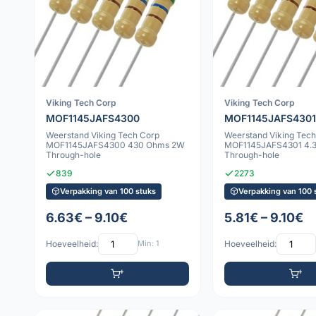
Viking Tech Corp
Viking Tech Corp
MOF1145JAFS4300
MOF1145JAFS4301
Weerstand Viking Tech Corp
Weerstand Viking Tech
MOF1145JAFS4300 430 Ohms 2W
MOF1145JAFS4301 4.
Through-hole
Through-hole
839
2273
Verpakking van 100 stuks
Verpakking van 100 
6.63€ – 9.10€
5.81€ – 9.10€
Hoeveelheid:
Min: 1
Hoeveelheid: