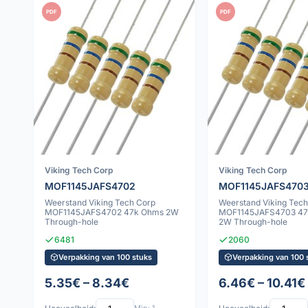
PDF
PDF
Viking Tech Corp
Viking Tech Corp
MOF1145JAFS4702
MOF1145JAFS470
Weerstand Viking Tech Corp
Weerstand Viking Tech
MOF1145JAFS4702 47k Ohms 2W
MOF1145JAFS4703 4
Through-hole
2W Through-hole
6481
2060
Verpakking van 100 stuks
Verpakking van 100 
5.35€ – 8.34€
6.46€ – 10.41€