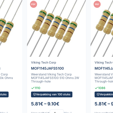
PDF
PDF
Viking Tech Corp
Viking Tech
3
MOF1145JAFS5100
MOF1145J
 Corp
Weerstand Viking Tech Corp
Weerstand V
70k Ohms
MOF1145JAFS5100 510 Ohms 2W
MOF1145JAF
Through-hole
Through-hol
1110
1086
stuks
Verpakking van 100 stuks
Verpakkin
5.81€ – 9.10€
5.81€ – 