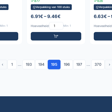
877
626
stuks
Verpakking van 100 stuks
Verpakkin
6.91€ – 9.46€
6.63€ – 
Min: 1
Hoeveelheid:
Min: 1
Hoeveelheid
‹
1
...
193
194
195
196
197
...
370
›