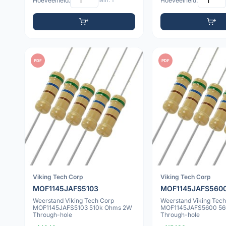
Hoeveelheid:
Min: 1
Hoeveelheid:
PDF
PDF
Viking Tech Corp
Viking Tech Corp
MOF1145JAFS5103
MOF1145JAFS560
Weerstand Viking Tech Corp
Weerstand Viking Tech
MOF1145JAFS5103 510k Ohms 2W
MOF1145JAFS5600 56
Through-hole
Through-hole