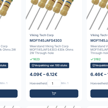
Viking Tech Corp
Viking Tech
MOF1145JAFS4303
MOF1145J
 Corp
Weerstand Viking Tech Corp
Weerstand V
3k Ohms 2W
MOF1145JAFS4303 430k Ohms
MOF1145JA
2W Through-hole
Through-hol
1623
3162
stuks
Verpakking van 100 stuks
Verpakkin
4.09€ – 6.12€
6.46€ – 
Min: 1
Hoeveelheid:
Min: 1
Hoeveelheid