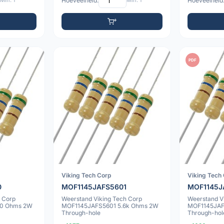
Min: 1
Hoeveelheid:
Min: 1
Hoeveelheid
PDF
Viking Tech Corp
Viking Tech
0
MOF1145JAFS5601
MOF1145J
 Corp
Weerstand Viking Tech Corp
Weerstand V
0 Ohms 2W
MOF1145JAFS5601 5.6k Ohms 2W
MOF1145JAF
Through-hole
Through-hol