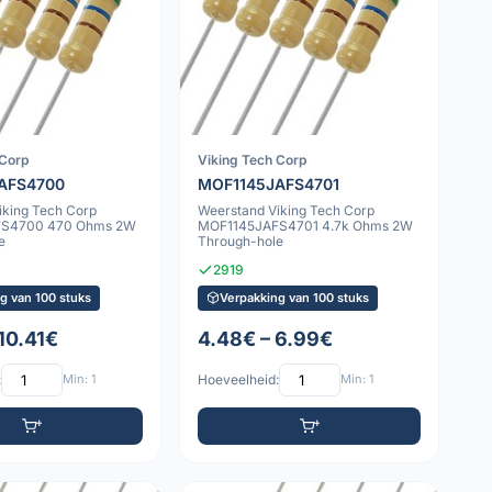
 Corp
Viking Tech Corp
AFS4700
MOF1145JAFS4701
iking Tech Corp
Weerstand Viking Tech Corp
FS4700 470 Ohms 2W
MOF1145JAFS4701 4.7k Ohms 2W
e
Through-hole
2919
g van 100 stuks
Verpakking van 100 stuks
10.41€
4.48€ – 6.99€
:
Min: 1
Hoeveelheid:
Min: 1