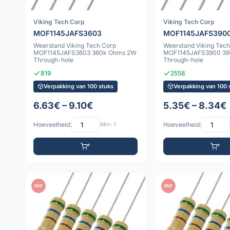
Viking Tech Corp
Viking Tech Corp
MOF1145JAFS3603
MOF1145JAFS390
Weerstand Viking Tech Corp
Weerstand Viking Tech
MOF1145JAFS3603 360k Ohms 2W
MOF1145JAFS3900 39
Through-hole
Through-hole
819
2558
Verpakking van 100 stuks
Verpakking van 100 
6.63€ – 9.10€
5.35€ – 8.34€
Hoeveelheid:
Min: 1
Hoeveelheid:
PDF
PDF