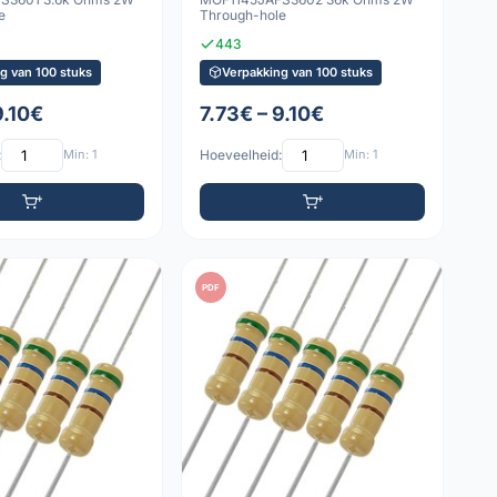
e
Through-hole
443
g van 100 stuks
Verpakking van 100 stuks
9.10€
7.73€ – 9.10€
:
Min: 1
Hoeveelheid:
Min: 1
PDF