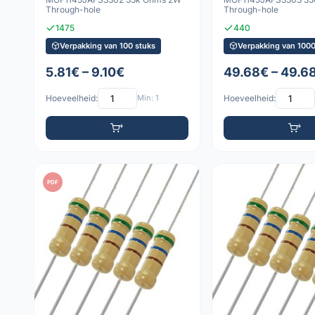
Through-hole
Through-hole
1475
440
Verpakking van 100 stuks
Verpakking van 1000
5.81€ – 9.10€
49.68€ – 49.6
Hoeveelheid:
Min: 1
Hoeveelheid:
PDF