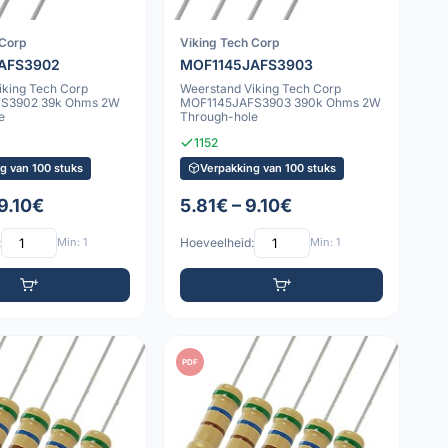
 Corp
Viking Tech Corp
AFS3902
MOF1145JAFS3903
iking Tech Corp
Weerstand Viking Tech Corp
S3902 39k Ohms 2W
MOF1145JAFS3903 390k Ohms 2W
e
Through-hole
1152
g van 100 stuks
Verpakking van 100 stuks
9.10€
5.81€ – 9.10€
:
Min: 1
Hoeveelheid:
Min: 1
PDF