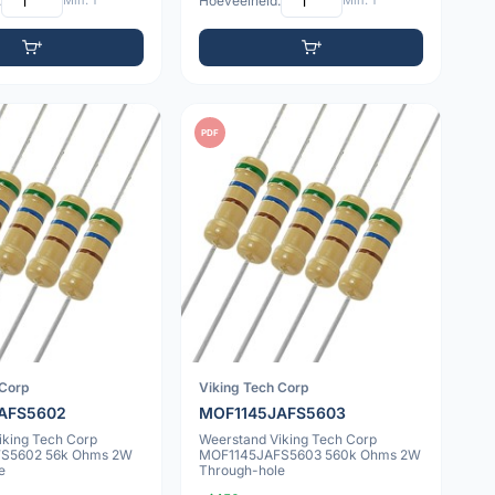
:
Min: 1
Hoeveelheid:
Min: 1
PDF
 Corp
Viking Tech Corp
AFS5602
MOF1145JAFS5603
iking Tech Corp
Weerstand Viking Tech Corp
S5602 56k Ohms 2W
MOF1145JAFS5603 560k Ohms 2W
e
Through-hole