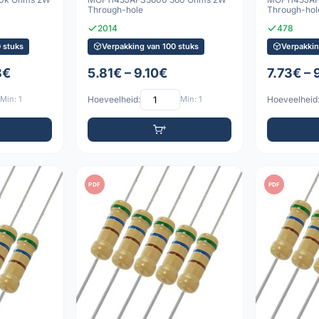
Through-hole
Through-hol
2014
478
 stuks
Verpakking van 100 stuks
Verpakkin
8€
5.81€ – 9.10€
7.73€ – 
Min: 1
Hoeveelheid:
Min: 1
Hoeveelheid
PDF
PDF