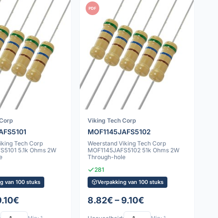
PDF
 Corp
Viking Tech Corp
AFS5101
MOF1145JAFS5102
iking Tech Corp
Weerstand Viking Tech Corp
S5101 5.1k Ohms 2W
MOF1145JAFS5102 51k Ohms 2W
e
Through-hole
281
g van 100 stuks
Verpakking van 100 stuks
9.10€
8.82€ – 9.10€