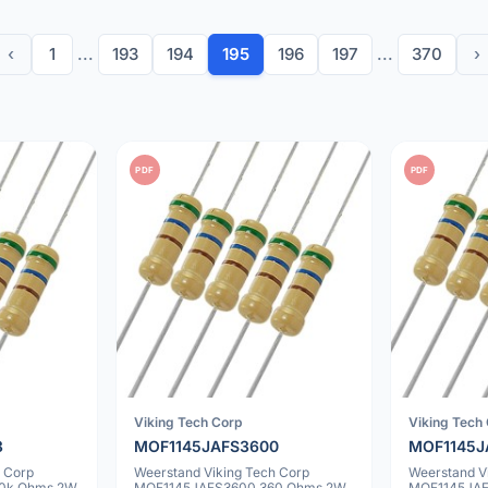
‹
1
...
193
194
195
196
197
...
370
›
PDF
PDF
Viking Tech Corp
Viking Tech
3
MOF1145JAFS3600
MOF1145J
 Corp
Weerstand Viking Tech Corp
Weerstand V
0k Ohms 2W
MOF1145JAFS3600 360 Ohms 2W
MOF1145JAF