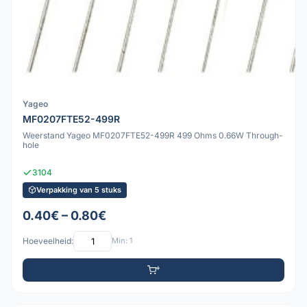
Yageo
MF0207FTE52-499R
Weerstand Yageo MF0207FTE52-499R 499 Ohms 0.66W Through-
hole
3104
Verpakking van 5 stuks
0.40€ – 0.80€
Hoeveelheid:
Min: 1