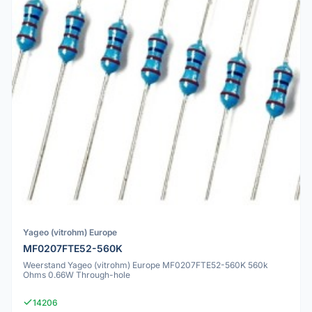
Yageo (vitrohm) Europe
MF0207FTE52-560K
Weerstand Yageo (vitrohm) Europe MF0207FTE52-560K 560k
Ohms 0.66W Through-hole
14206