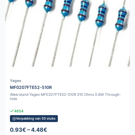
Yageo
MF0207FTE52-510R
Weerstand Yageo MF0207FTE52-510R 510 Ohms 0.6W Through-
hole
4654
Verpakking van 50 stuks
0.93€ – 4.48€