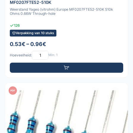
MF0207FTE52-510K
Weerstand Yageo (vitrohm) Europe MF0207FTE52-510K 510k
Ohms 0.66W Through-hole
126
Verpakking van 10 stuks
0.53€ – 0.96€
Hoeveelheid:
Min: 1
PDF