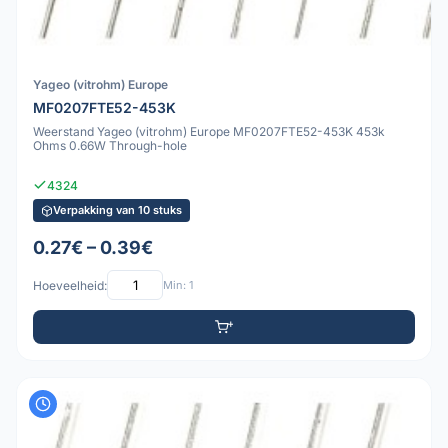
Yageo (vitrohm) Europe
MF0207FTE52-453K
Weerstand Yageo (vitrohm) Europe MF0207FTE52-453K 453k
Ohms 0.66W Through-hole
4324
Verpakking van 10 stuks
0.27€ – 0.39€
Hoeveelheid:
Min: 1