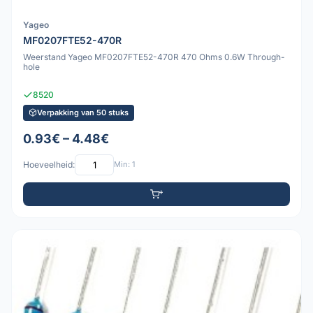
Yageo
MF0207FTE52-470R
Weerstand Yageo MF0207FTE52-470R 470 Ohms 0.6W Through-
hole
8520
Verpakking van 50 stuks
0.93€ – 4.48€
Hoeveelheid:
Min: 1