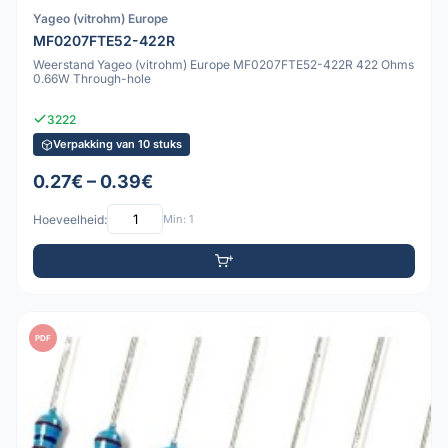
Yageo (vitrohm) Europe
MF0207FTE52-422R
Weerstand Yageo (vitrohm) Europe MF0207FTE52-422R 422 Ohms
0.66W Through-hole
3222
Verpakking van 10 stuks
0.27€ – 0.39€
Hoeveelheid:
Min: 1
PDF