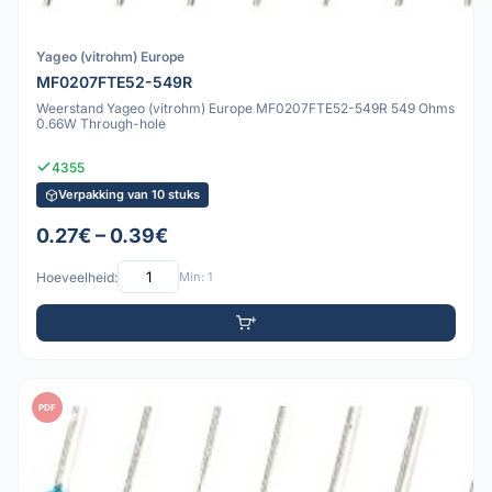
Yageo (vitrohm) Europe
MF0207FTE52-549R
Weerstand Yageo (vitrohm) Europe MF0207FTE52-549R 549 Ohms
0.66W Through-hole
4355
Verpakking van 10 stuks
0.27€ – 0.39€
Hoeveelheid:
Min: 1
PDF