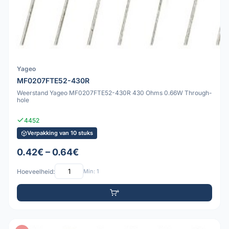
Yageo
MF0207FTE52-430R
Weerstand Yageo MF0207FTE52-430R 430 Ohms 0.66W Through-
hole
4452
Verpakking van 10 stuks
0.42€ – 0.64€
Hoeveelheid:
Min: 1