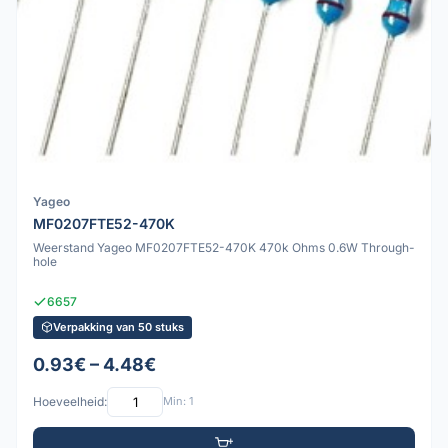
Yageo
MF0207FTE52-470K
Weerstand Yageo MF0207FTE52-470K 470k Ohms 0.6W Through-
hole
6657
Verpakking van 50 stuks
0.93€ – 4.48€
Hoeveelheid:
Min: 1