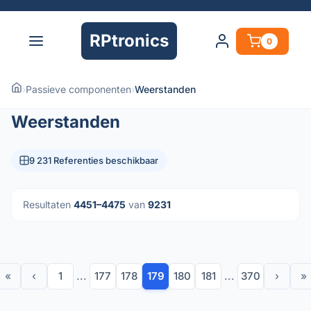
RPtronics
0
›
Passieve componenten
›
Weerstanden
Weerstanden
9 231 Referenties beschikbaar
Resultaten
4451–4475
van
9231
«
‹
1
...
177
178
179
180
181
...
370
›
»