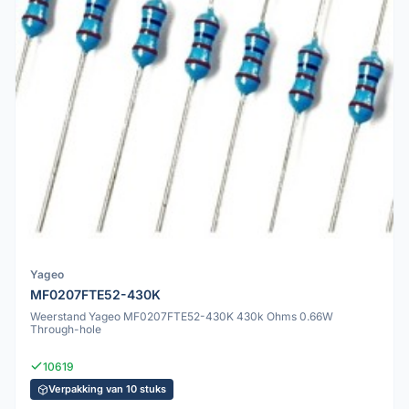
Yageo
MF0207FTE52-430K
Weerstand Yageo MF0207FTE52-430K 430k Ohms 0.66W
Through-hole
10619
Verpakking van 10 stuks