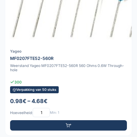
Yageo
MF0207FTE52-560R
Weerstand Yageo MF0207FTE52-560R 560 Ohms 0.6W Through-
hole
300
Verpakking van 50 stuks
0.98€ – 4.68€
Hoeveelheid:
Min: 1