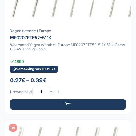
Yageo (vitrohm) Europe
MF0207FTE52-511K
Weerstand Yageo (vitrohm) Europe MF0207FTE52-511K 511k Ohms
0.66W Through-hole
4890
Verpakking van 10 stuks
0.27€ – 0.39€
Hoeveelheid:
Min: 1
PDF