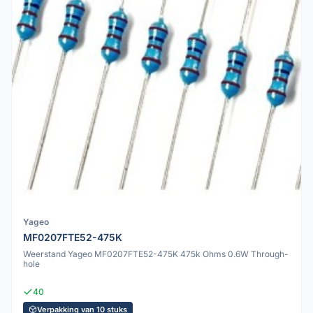
Yageo
MF0207FTE52-475K
Weerstand Yageo MF0207FTE52-475K 475k Ohms 0.6W Through-
hole
40
Verpakking van 10 stuks