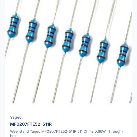
Yageo
MF0207FTE52-511R
Weerstand Yageo MF0207FTE52-511R 511 Ohms 0.66W Through-
hole