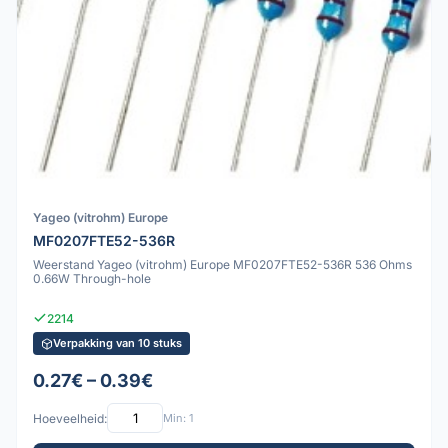
Yageo (vitrohm) Europe
MF0207FTE52-536R
Weerstand Yageo (vitrohm) Europe MF0207FTE52-536R 536 Ohms
0.66W Through-hole
2214
Verpakking van 10 stuks
0.27€ – 0.39€
Hoeveelheid:
Min: 1