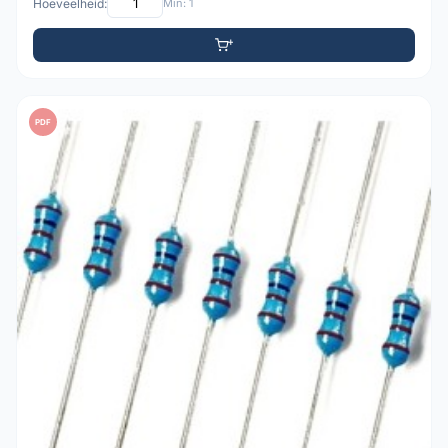
Hoeveelheid:
Min: 1
PDF