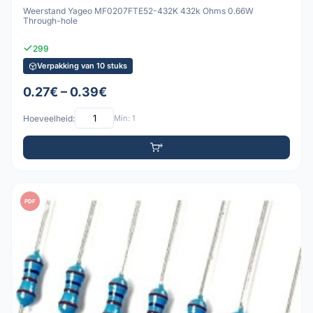
Weerstand Yageo MF0207FTE52-432K 432k Ohms 0.66W
Through-hole
299
Verpakking van 10 stuks
0.27€ – 0.39€
Hoeveelheid:
Min: 1
PDF