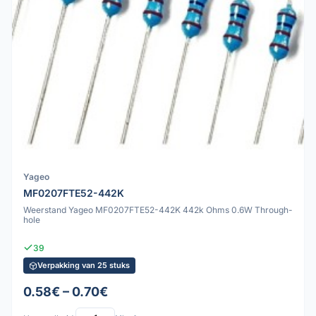
Yageo
MF0207FTE52-442K
Weerstand Yageo MF0207FTE52-442K 442k Ohms 0.6W Through-
hole
39
Verpakking van 25 stuks
0.58€ – 0.70€