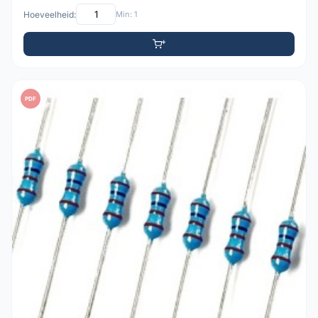
Hoeveelheid:
Min: 1
PDF