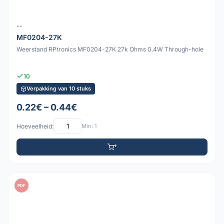
--
MF0204-27K
Weerstand RPtronics MF0204-27K 27k Ohms 0.4W Through-hole
10
Verpakking van 10 stuks
0.22€ – 0.44€
Hoeveelheid:
Min: 1
PDF