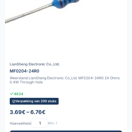
LianSheng Electronic Co.,Ltd.
MF0204-24R0
Weerstand LianSheng Electronic Co.,Ltd. MF0204-24R0 24 Ohms
0.4W Through-hole
4634
Verpakking van 200 stuks
3.69€ – 6.76€
Hoeveelheid:
Min: 1