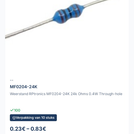
--
MF0204-24K
Weerstand RPtronics MF0204-24K 24k Ohms 0.4W Through-hole
100
Verpakking van 10 stuks
0.23€ – 0.83€