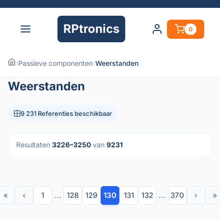
RPtronics
0
›
Passieve componenten
›
Weerstanden
Weerstanden
9 231 Referenties beschikbaar
Resultaten
3226–3250
van
9231
«
‹
1
...
128
129
130
131
132
...
370
›
»