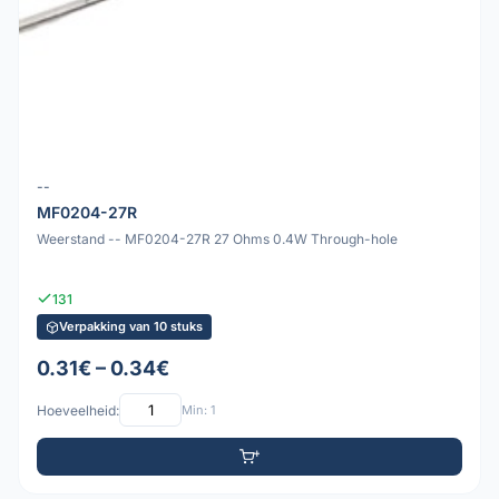
--
MF0204-27R
Weerstand -- MF0204-27R 27 Ohms 0.4W Through-hole
131
Verpakking van 10 stuks
0.31€ – 0.34€
Hoeveelheid:
Min: 1