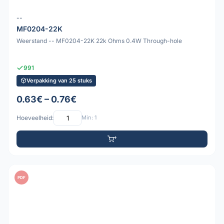
--
MF0204-22K
Weerstand -- MF0204-22K 22k Ohms 0.4W Through-hole
991
Verpakking van 25 stuks
0.63€ – 0.76€
Hoeveelheid:
Min: 1
PDF