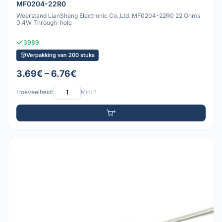
MF0204-22R0
Weerstand LianSheng Electronic Co.,Ltd. MF0204-22R0 22 Ohms
0.4W Through-hole
3989
Verpakking van 200 stuks
3.69€ – 6.76€
Hoeveelheid:
Min: 1