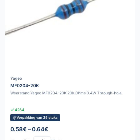
Yageo
MF0204-20K
Weerstand Yageo MF0204-20K 20k Ohms 0.4W Through-hole
4264
Verpakking van 25 stuks
0.58€ – 0.64€