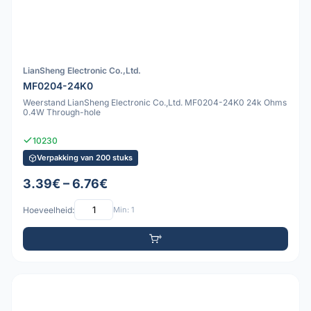
LianSheng Electronic Co.,Ltd.
MF0204-24K0
Weerstand LianSheng Electronic Co.,Ltd. MF0204-24K0 24k Ohms
0.4W Through-hole
10230
Verpakking van 200 stuks
3.39€ – 6.76€
Hoeveelheid:
Min: 1