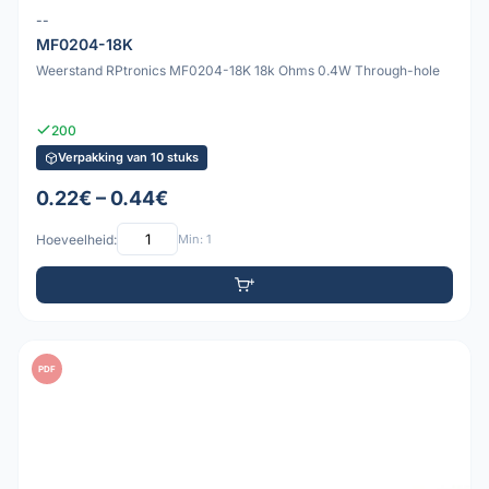
--
MF0204-18K
Weerstand RPtronics MF0204-18K 18k Ohms 0.4W Through-hole
200
Verpakking van 10 stuks
0.22€ – 0.44€
Hoeveelheid:
Min: 1
PDF