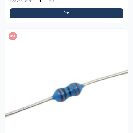
Hoeveelheid:
Min: 1
PDF