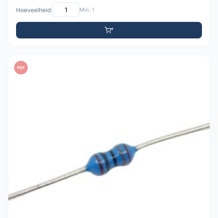
Hoeveelheid:
Min: 1
PDF