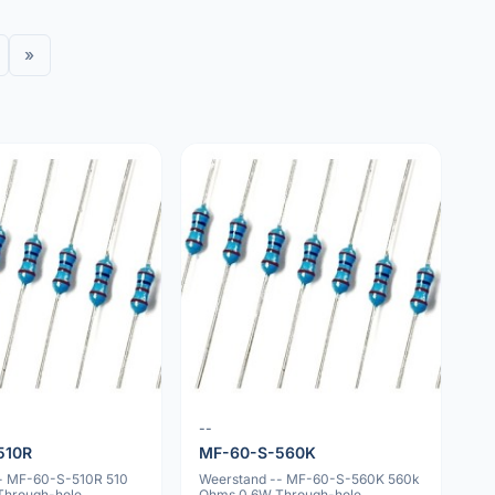
»
--
510R
MF-60-S-560K
- MF-60-S-510R 510
Weerstand -- MF-60-S-560K 560k
Through-hole
Ohms 0.6W Through-hole