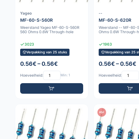
Yageo
--
MF-60-S-560R
MF-60-S-620R
Weerstand Yageo MF-60-S-560R
Weerstand -- MF-60-
560 Ohms 0.6W Through-hole
Ohms 0.6W Through-h
3023
1963
Verpakking van 25 stuks
Verpakking van 25 s
0.56€ – 0.56€
0.56€ – 0.56€
Hoeveelheid:
Min: 1
Hoeveelheid:
PDF