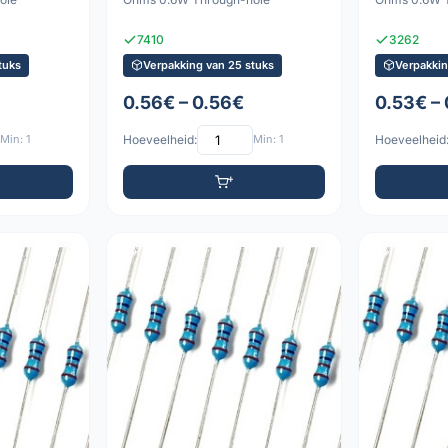
7410
3262
tuks
Verpakking van 25 stuks
Verpakkin
0.56€ – 0.56€
0.53€ – 
Min: 1
Hoeveelheid:
Min: 1
Hoeveelheid