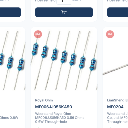
Min: 1
Hoeveelheid:
Min: 1
Hoeveelheid
PDF
PDF
Royal Ohm
LianSheng El
MF006JJ056KA50
MF0204
M
Weerstand Royal Ohm
Weerstand L
Ohms 0.6W
MF006JJ056KA50 0.56 Ohms
Co.,Ltd. MF
0.6W Through-hole
Through-hol