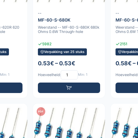
--
--
MF-60-S-680K
MF-60-S-
S-620R 620
Weerstand -- MF-60-S-680K 680k
Weerstand 
ole
Ohms 0.6W Through-hole
Ohms 0.6W 
5982
2151
tuks
Verpakking van 25 stuks
Verpakkin
0.53€ – 0.53€
0.58€ –
Min: 1
Hoeveelheid:
Min: 1
Hoeveelheid
PDF