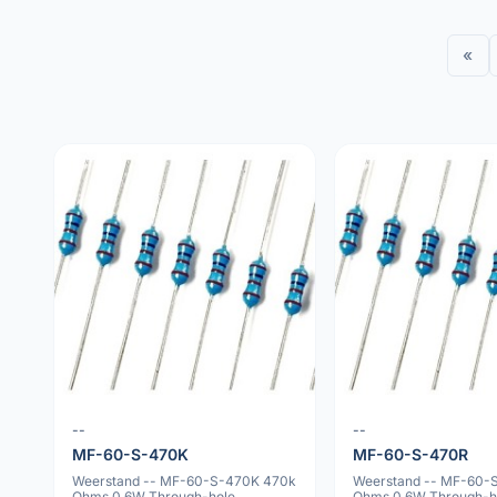
«
--
--
MF-60-S-470K
MF-60-S-470R
Weerstand -- MF-60-S-470K 470k
Weerstand -- MF-60-
Ohms 0.6W Through-hole
Ohms 0.6W Through-h