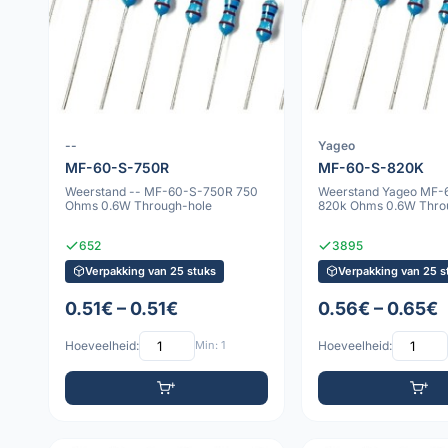
--
Yageo
MF-60-S-750R
MF-60-S-820K
Weerstand -- MF-60-S-750R 750
Weerstand Yageo MF-
Ohms 0.6W Through-hole
820k Ohms 0.6W Thro
652
3895
Verpakking van 25 stuks
Verpakking van 25 s
0.51€ – 0.51€
0.56€ – 0.65€
Hoeveelheid:
Min: 1
Hoeveelheid: