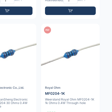
:
Min: 1
Hoeveelheid:
Min: 1
PDF
ectronic Co.,Ltd.
Royal Ohm
MF0204-1K
ianSheng Electronic
Weerstand Royal Ohm MF0204-1K
0204 30 Ohms 0.4W
1k Ohms 0.4W Through-hole
e