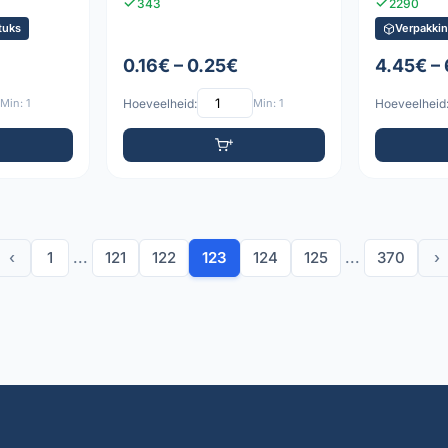
343
2290
tuks
Verpakkin
0.16€ – 0.25€
4.45€ –
Min: 1
Hoeveelheid:
Min: 1
Hoeveelheid
‹
1
...
121
122
123
124
125
...
370
›