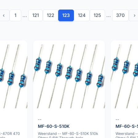
‹
1
...
121
122
123
124
125
...
370
›
--
--
MF-60-S-510K
MF-60-S-
S-470R 470
Weerstand -- MF-60-S-510K 510k
Weerstand -
ole
Ohms 0.6W Through-hole
Ohms 0.6W 