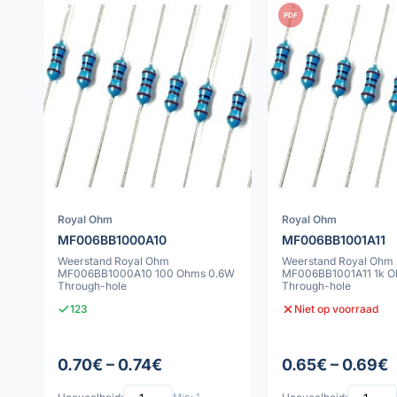
PDF
Royal Ohm
Royal Ohm
MF006BB1000A10
MF006BB1001A11
Weerstand Royal Ohm
Weerstand Royal Ohm
MF006BB1000A10 100 Ohms 0.6W
MF006BB1001A11 1k O
Through-hole
Through-hole
123
Niet op voorraad
0.70€ – 0.74€
0.65€ – 0.69€