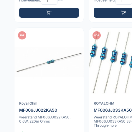
Hoeveelheid:
Min: 1
Hoeveelheid:
PDF
PDF
Royal Ohm
ROYALOHM
MF006JJ022KA50
MF006JJ033KA50
weerstand MF006JJ022KA50,
Weerstand ROYALOH
0.6W, 220m Ohms
MF006JJ033KA50 33 
Through-hole