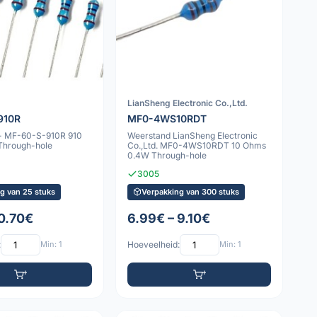
LianSheng Electronic Co.,Ltd.
910R
MF0-4WS10RDT
- MF-60-S-910R 910
Weerstand LianSheng Electronic
Through-hole
Co.,Ltd. MF0-4WS10RDT 10 Ohms
0.4W Through-hole
3005
g van 25 stuks
Verpakking van 300 stuks
 0.70€
6.99€ – 9.10€
:
Min: 1
Hoeveelheid:
Min: 1