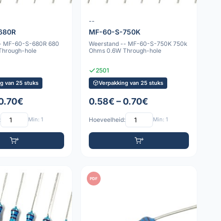
--
680R
MF-60-S-750K
-- MF-60-S-680R 680
Weerstand -- MF-60-S-750K 750k
Through-hole
Ohms 0.6W Through-hole
2501
g van 25 stuks
Verpakking van 25 stuks
 0.70€
0.58€ – 0.70€
:
Min: 1
Hoeveelheid:
Min: 1
PDF