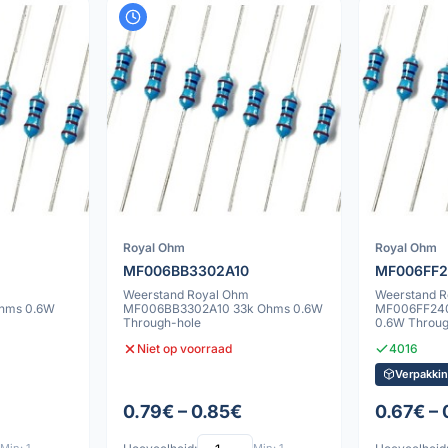
Royal Ohm
Royal Ohm
MF006BB3302A10
MF006FF
Weerstand Royal Ohm
Weerstand 
hms 0.6W
MF006BB3302A10 33k Ohms 0.6W
MF006FF24
Through-hole
0.6W Throug
Niet op voorraad
4016
Verpakkin
0.79€ – 0.85€
0.67€ – 