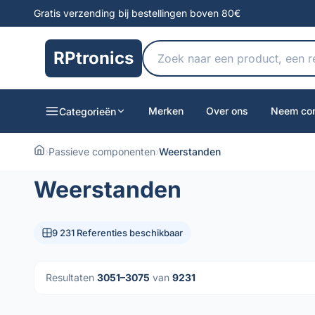
Gratis verzending bij bestellingen boven 80€
RPtronics
Merken
Over ons
Neem con
Categorieën
›
Passieve componenten
›
Weerstanden
Weerstanden
9 231 Referenties beschikbaar
Resultaten
3051–3075
van
9231