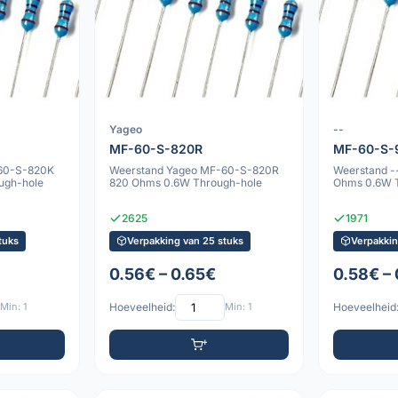
Yageo
--
MF-60-S-820R
MF-60-S-
60-S-820K
Weerstand Yageo MF-60-S-820R
Weerstand -
ugh-hole
820 Ohms 0.6W Through-hole
Ohms 0.6W 
2625
1971
tuks
Verpakking van 25 stuks
Verpakkin
0.56€ – 0.65€
0.58€ –
Min: 1
Hoeveelheid:
Min: 1
Hoeveelheid