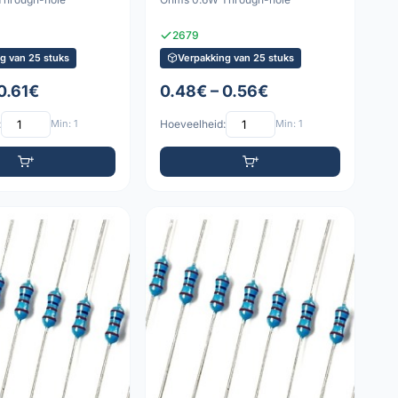
2679
g van 25 stuks
Verpakking van 25 stuks
0.61€
0.48€ – 0.56€
:
Min: 1
Hoeveelheid:
Min: 1