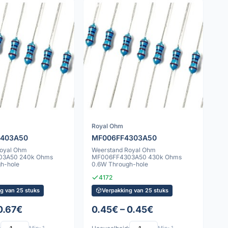
Royal Ohm
2403A50
MF006FF4303A50
Royal Ohm
Weerstand Royal Ohm
03A50 240k Ohms
MF006FF4303A50 430k Ohms
h-hole
0.6W Through-hole
4172
g van 25 stuks
Verpakking van 25 stuks
0.67€
0.45€ – 0.45€