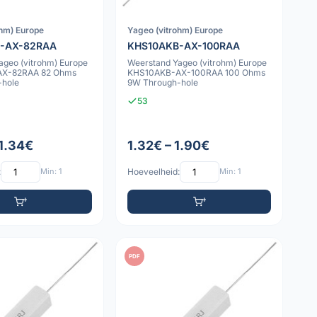
ohm) Europe
Yageo (vitrohm) Europe
-AX-82RAA
KHS10AKB-AX-100RAA
ageo (vitrohm) Europe
Weerstand Yageo (vitrohm) Europe
X-82RAA 82 Ohms
KHS10AKB-AX-100RAA 100 Ohms
-hole
9W Through-hole
53
 1.34€
1.32€ – 1.90€
:
Min: 1
Hoeveelheid:
Min: 1
PDF