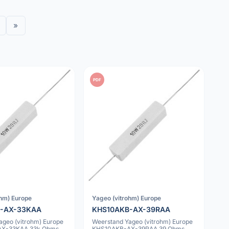
»
PDF
ohm) Europe
Yageo (vitrohm) Europe
-AX-33KAA
KHS10AKB-AX-39RAA
ageo (vitrohm) Europe
Weerstand Yageo (vitrohm) Europe
X-33KAA 33k Ohms
KHS10AKB-AX-39RAA 39 Ohms