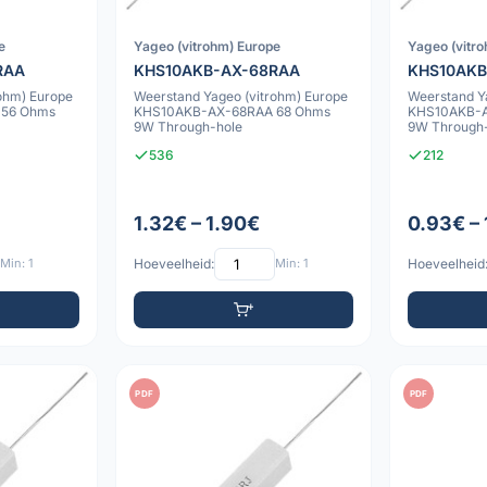
e
Yageo (vitrohm) Europe
Yageo (vitr
RAA
KHS10AKB-AX-68RAA
KHS10AKB
ohm) Europe
Weerstand Yageo (vitrohm) Europe
Weerstand Y
 56 Ohms
KHS10AKB-AX-68RAA 68 Ohms
KHS10AKB-A
9W Through-hole
9W Through
536
212
1.32€ – 1.90€
0.93€ –
Min: 1
Hoeveelheid:
Min: 1
Hoeveelheid
PDF
PDF