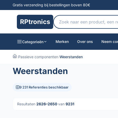
Gratis verzending bij bestellingen boven 80€
RPtronics
Merken
Over ons
Neem con
Categorieën
›
Passieve componenten
›
Weerstanden
Weerstanden
9 231 Referenties beschikbaar
Resultaten
2626–2650
van
9231