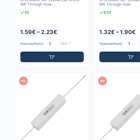
9W Through-hole
9W Through-hole
55
639
1.59€ – 2.23€
1.32€ – 1.90€
Hoeveelheid:
Min: 1
Hoeveelheid:
PDF
PDF