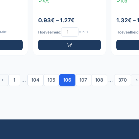
475
100
0.93€ – 1.27€
1.32€ – 
Min: 1
Hoeveelheid:
Min: 1
Hoeveelheid
‹
1
...
104
105
106
107
108
...
370
›