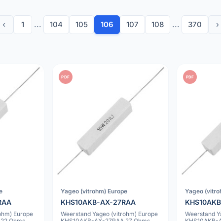
‹
1
...
104
105
106
107
108
...
370
›
PDF
PDF
e
Yageo (vitrohm) Europe
Yageo (vitr
RAA
KHS10AKB-AX-27RAA
KHS10AKB
ohm) Europe
Weerstand Yageo (vitrohm) Europe
Weerstand Y
 22 Ohms
KHS10AKB-AX-27RAA 27 Ohms
KHS10AKB-A