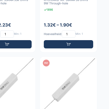
-hole
9W Through-hole
996
 2.23€
1.32€ – 1.90€
:
Min: 1
Hoeveelheid:
Min: 1
PDF