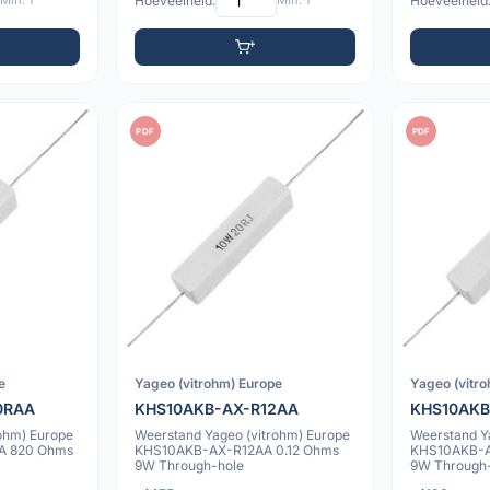
Min: 1
Hoeveelheid:
Min: 1
Hoeveelheid
PDF
PDF
e
Yageo (vitrohm) Europe
Yageo (vitr
0RAA
KHS10AKB-AX-R12AA
KHS10AKB
ohm) Europe
Weerstand Yageo (vitrohm) Europe
Weerstand Y
A 820 Ohms
KHS10AKB-AX-R12AA 0.12 Ohms
KHS10AKB-A
9W Through-hole
9W Through