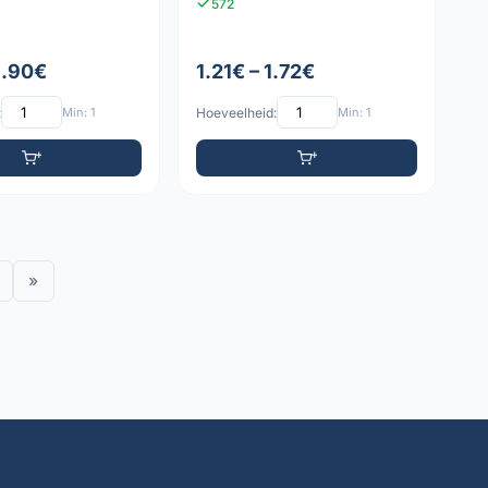
572
1.90€
1.21€ – 1.72€
:
Min: 1
Hoeveelheid:
Min: 1
»