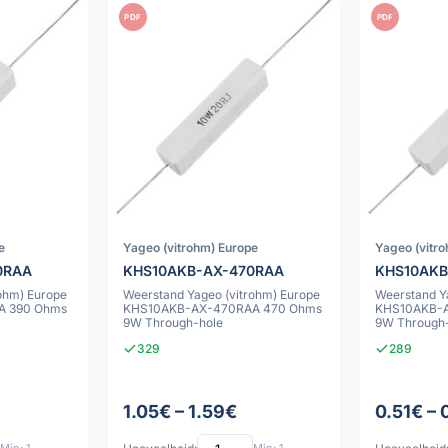
PDF
PDF
e
Yageo (vitrohm) Europe
Yageo (vitr
0RAA
KHS10AKB-AX-470RAA
KHS10AKB
ohm) Europe
Weerstand Yageo (vitrohm) Europe
Weerstand Y
A 390 Ohms
KHS10AKB-AX-470RAA 470 Ohms
KHS10AKB-A
9W Through-hole
9W Through
329
289
1.05€ – 1.59€
0.51€ – 