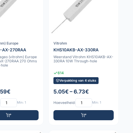
ohm) Europe
Vitrohm
-AX-270RAA
KHS10AKB-AX-330RA
ageo (vitrohm) Europe
Weerstand Vitrohm KHS10AKB-AX-
AX-270RAA 270 Ohms
330RA 10W Through-hole
-hole
614
Verpakking van 4 stuks
1.59€
5.05€ – 6.73€
:
Min: 1
Hoeveelheid:
Min: 1