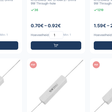
9W Through-hole
9W Through
36
1219
0.70€ – 0.92€
1.59€ –
Min: 1
Hoeveelheid:
Min: 1
Hoeveelheid
PDF
PDF