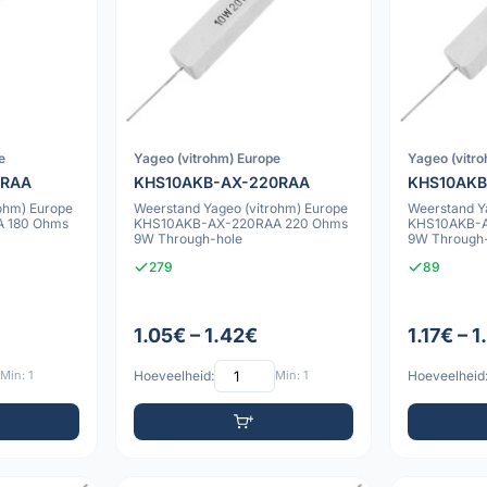
e
Yageo (vitrohm) Europe
Yageo (vitr
0RAA
KHS10AKB-AX-220RAA
KHS10AKB
ohm) Europe
Weerstand Yageo (vitrohm) Europe
Weerstand Y
 180 Ohms
KHS10AKB-AX-220RAA 220 Ohms
KHS10AKB-
9W Through-hole
9W Through
279
89
1.05€ – 1.42€
1.17€ – 
Min: 1
Hoeveelheid:
Min: 1
Hoeveelheid