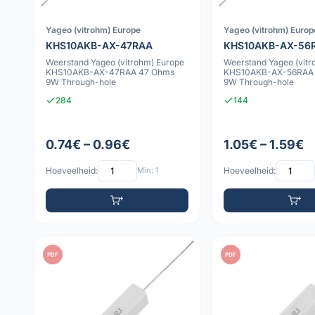
Yageo (vitrohm) Europe
Yageo (vitrohm) Europ
KHS10AKB-AX-47RAA
KHS10AKB-AX-56
Weerstand Yageo (vitrohm) Europe
Weerstand Yageo (vitr
KHS10AKB-AX-47RAA 47 Ohms
KHS10AKB-AX-56RAA
9W Through-hole
9W Through-hole
284
144
0.74€ – 0.96€
1.05€ – 1.59€
Hoeveelheid:
Min: 1
Hoeveelheid:
PDF
PDF