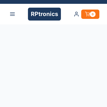
RPtronics
0