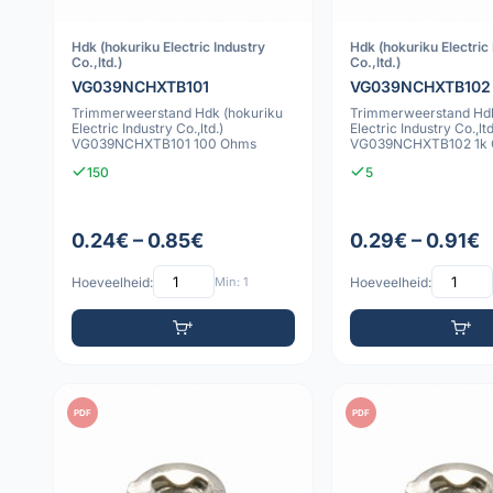
Hdk (hokuriku Electric Industry
Hdk (hokuriku Electric
Co.,ltd.)
Co.,ltd.)
VG039NCHXTB101
VG039NCHXTB102
Trimmerweerstand Hdk (hokuriku
Trimmerweerstand Hdk
Electric Industry Co.,ltd.)
Electric Industry Co.,ltd
VG039NCHXTB101 100 Ohms
VG039NCHXTB102 1k
150
5
0.24€ – 0.85€
0.29€ – 0.91€
Hoeveelheid:
Min: 1
Hoeveelheid:
PDF
PDF