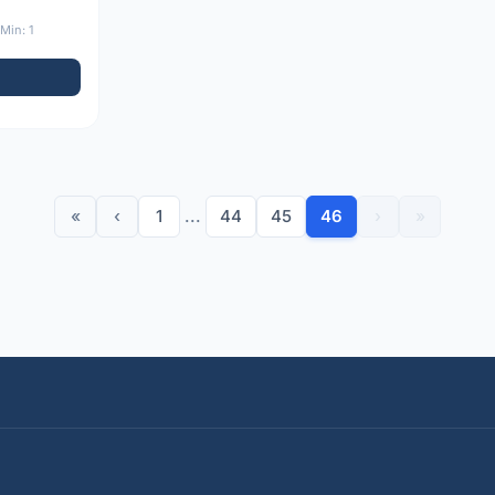
Min: 1
«
‹
1
...
44
45
46
›
»