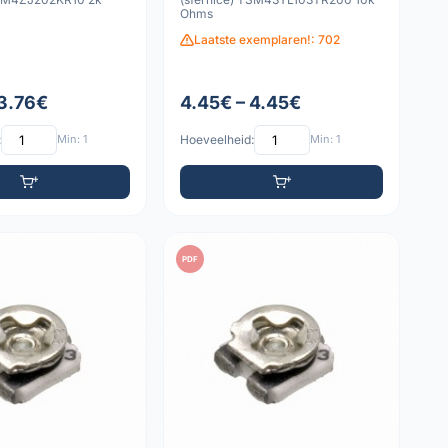
Ohms
Laatste exemplaren!: 702
 3.76€
4.45€ – 4.45€
:
Min: 1
Hoeveelheid:
Min: 1
PDF