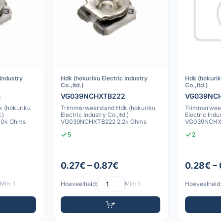
 Industry
Hdk (hokuriku Electric Industry
Hdk (hokurik
Co.,ltd.)
Co.,ltd.)
4
VG039NCHXTB222
VG039NC
 (hokuriku
Trimmerweerstand Hdk (hokuriku
Trimmerweer
.)
Electric Industry Co.,ltd.)
Electric Indus
0k Ohms
VG039NCHXTB222 2.2k Ohms
VG039NCHX
5
2
0.27€ – 0.87€
0.28€ –
Min: 1
Hoeveelheid:
Min: 1
Hoeveelheid