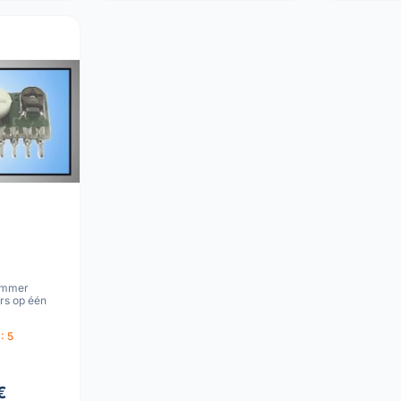
immer
rs op één
: 5
€