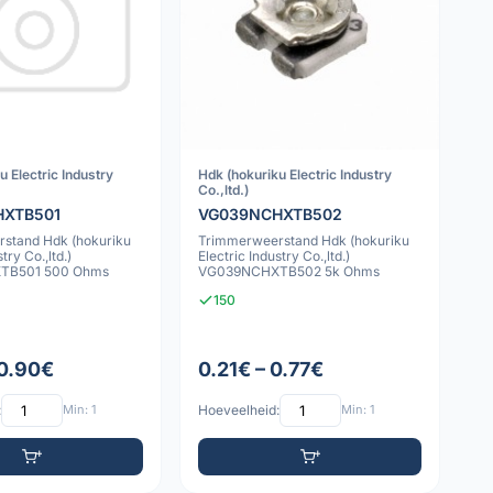
u Electric Industry
Hdk (hokuriku Electric Industry
Co.,ltd.)
HXTB501
VG039NCHXTB502
stand Hdk (hokuriku
Trimmerweerstand Hdk (hokuriku
try Co.,ltd.)
Electric Industry Co.,ltd.)
TB501 500 Ohms
VG039NCHXTB502 5k Ohms
150
 0.90€
0.21€ – 0.77€
:
Min: 1
Hoeveelheid:
Min: 1