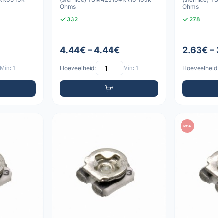
Ohms
Ohms
332
278
4.44€ – 4.44€
2.63€ –
Min: 1
Hoeveelheid:
Min: 1
Hoeveelheid
PDF