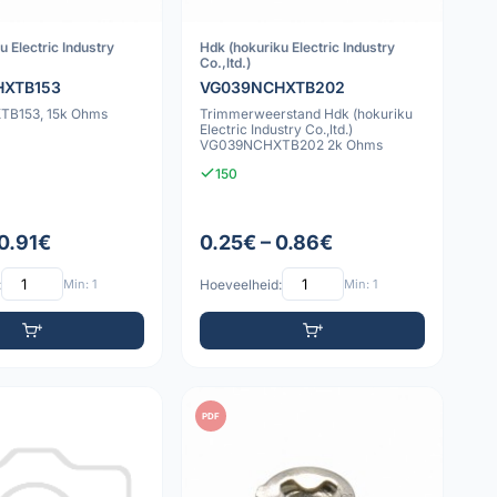
u Electric Industry
Hdk (hokuriku Electric Industry
Co.,ltd.)
HXTB153
VG039NCHXTB202
B153, 15k Ohms
Trimmerweerstand Hdk (hokuriku
Electric Industry Co.,ltd.)
VG039NCHXTB202 2k Ohms
150
 0.91€
0.25€ – 0.86€
:
Min: 1
Hoeveelheid:
Min: 1
PDF