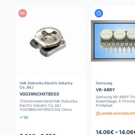
PDF
Hdk (hokuriku Electric Industry
Samsung
Co.,ltd.)
VR-ARRY
VG039NCHXTB503
Samsung VR-ARRY Tr
Trimmerweerstand Hdk (hokuriku
Assemblage, 4 Trimme
Electric Industry Co.,ltd.)
Printplaat
VG039NCHXTB503 50k Ohms
Laatste exemplaren!
50
14.06€ – 14.06