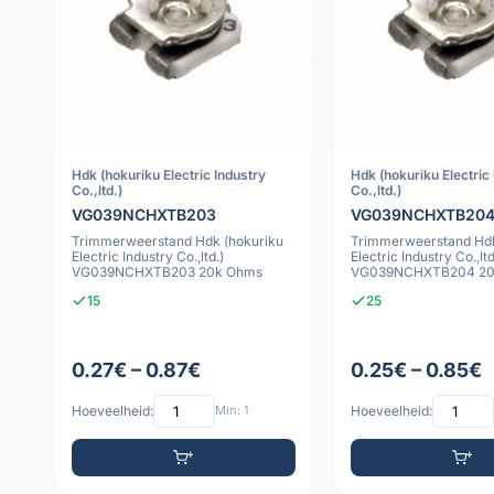
Hdk (hokuriku Electric Industry
Hdk (hokuriku Electric
Co.,ltd.)
Co.,ltd.)
VG039NCHXTB203
VG039NCHXTB20
Trimmerweerstand Hdk (hokuriku
Trimmerweerstand Hdk
Electric Industry Co.,ltd.)
Electric Industry Co.,ltd
VG039NCHXTB203 20k Ohms
VG039NCHXTB204 20
15
25
0.27€ – 0.87€
0.25€ – 0.85€
Hoeveelheid:
Min: 1
Hoeveelheid: