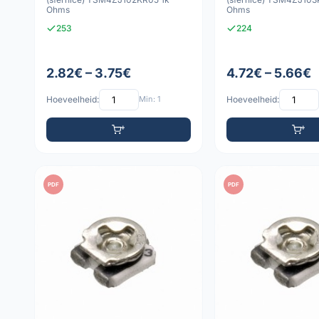
Ohms
Ohms
253
224
2.82€ – 3.75€
4.72€ – 5.66€
Hoeveelheid:
Min: 1
Hoeveelheid:
PDF
PDF