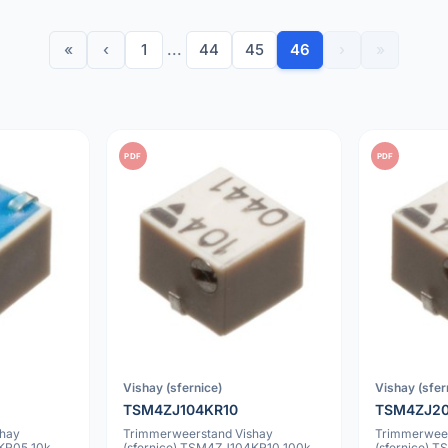
«
‹
1
...
44
45
46
›
»
PDF
PDF
Vishay (sfernice)
Vishay (sfer
TSM4ZJ104KR10
TSM4ZJ2
shay
Trimmerweerstand Vishay
Trimmerweer
KR05 10k
(sfernice) TSM4ZJ104KR10 100k
(sfernice) 