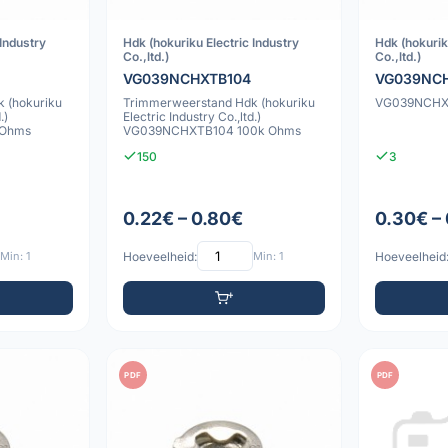
 Industry
Hdk (hokuriku Electric Industry
Hdk (hokurik
Co.,ltd.)
Co.,ltd.)
VG039NCHXTB104
VG039NC
 (hokuriku
Trimmerweerstand Hdk (hokuriku
VG039NCHXT
.)
Electric Industry Co.,ltd.)
 Ohms
VG039NCHXTB104 100k Ohms
150
3
0.22€ – 0.80€
0.30€ –
Min: 1
Hoeveelheid:
Min: 1
Hoeveelheid
PDF
PDF