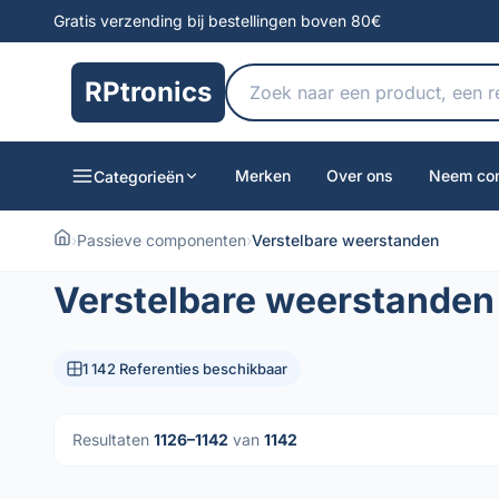
Gratis verzending bij bestellingen boven 80€
RPtronics
Merken
Over ons
Neem con
Categorieën
›
Passieve componenten
›
Verstelbare weerstanden
Verstelbare weerstanden
1 142 Referenties beschikbaar
Resultaten
1126–1142
van
1142