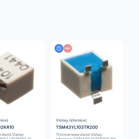
PDF
nice)
Vishay (sfernice)
02KR10
TSM43YL103TR200
stand Vishay
Trimmerweerstand Vishay
TSM4ZJ202KR10 2k
(sfernice) TSM43YL103TR200 10k