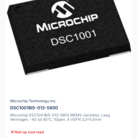
Microchip Technology Inc.
DSC1001BI5-013-5600
Microchip DSC1001BI5-013-5600 MEMS-oscillator, Laag
Vermogen, -40 tot 85°C, 10ppm, 4 VDFN 3.2x5.0mm
Niet op voorraad