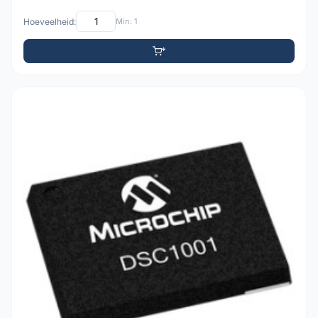
Hoeveelheid:
Min: 1