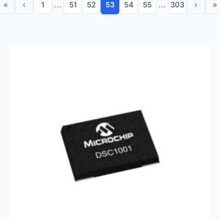
«
‹
1
...
51
52
53
54
55
...
303
›
»