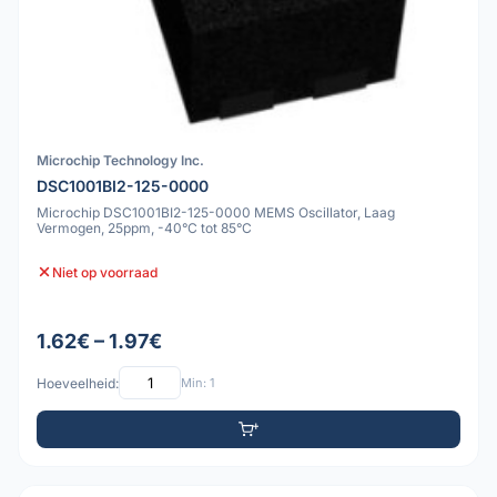
Microchip Technology Inc.
DSC1001BI2-125-0000
Microchip DSC1001BI2-125-0000 MEMS Oscillator, Laag
Vermogen, 25ppm, -40°C tot 85°C
Niet op voorraad
1.62€ – 1.97€
Hoeveelheid:
Min: 1