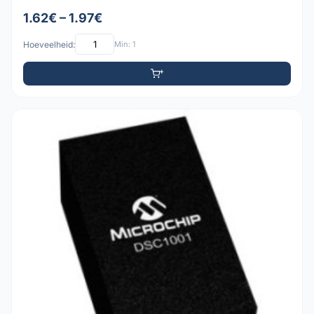
1.62€ – 1.97€
Hoeveelheid:
Min: 1