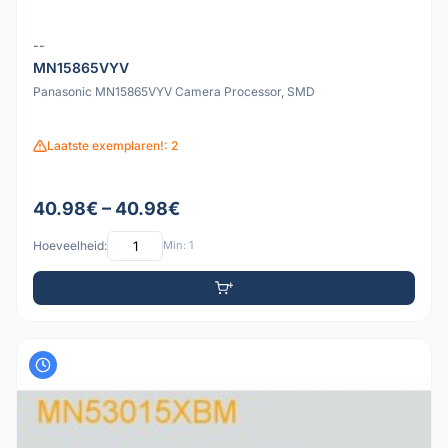
--
MN15865VYV
Panasonic MN15865VYV Camera Processor, SMD
Laatste exemplaren!: 2
40.98€ – 40.98€
Hoeveelheid:
Min: 1