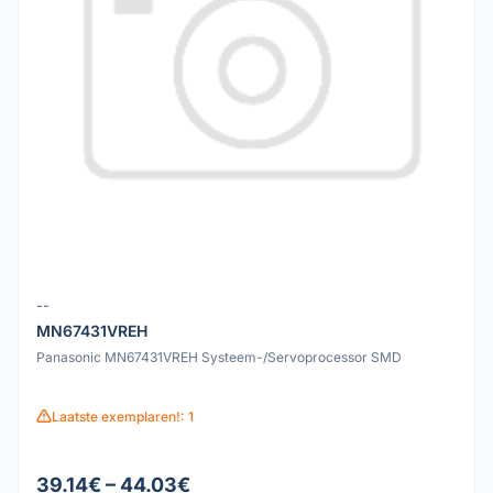
--
MN67431VREH
Panasonic MN67431VREH Systeem-/Servoprocessor SMD
Laatste exemplaren!: 1
39.14€ – 44.03€