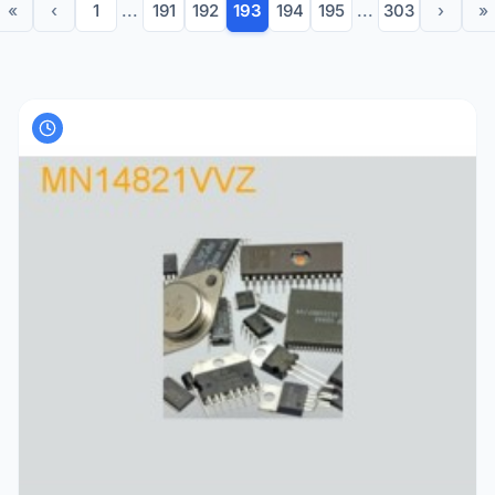
«
‹
1
...
191
192
193
194
195
...
303
›
»