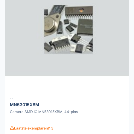
--
MN53015XBM
Camera SMD IC MN53015XBM, 44-pins
Laatste exemplaren!: 3