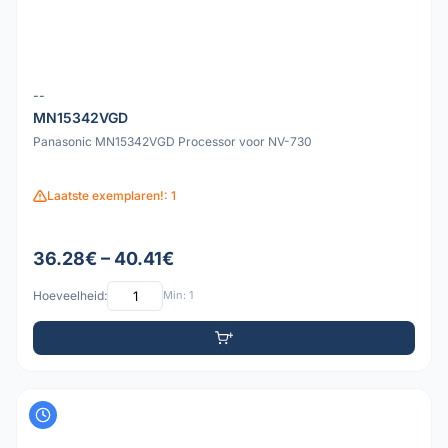
--
MN15342VGD
Panasonic MN15342VGD Processor voor NV-730
Laatste exemplaren!: 1
36.28€ – 40.41€
Hoeveelheid:
Min: 1