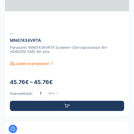
--
MN67434VRTA
Panasonic MN67434VRTA Systeem-/Servoprocessor NV-
HD600EE SMD 84-pins
Laatste exemplaren!: 1
45.76€ – 45.76€
Hoeveelheid:
Min: 1