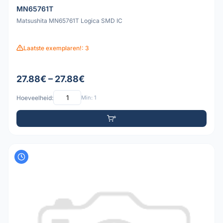
MN65761T
Matsushita MN65761T Logica SMD IC
Laatste exemplaren!: 3
27.88€ – 27.88€
Hoeveelheid:
Min: 1