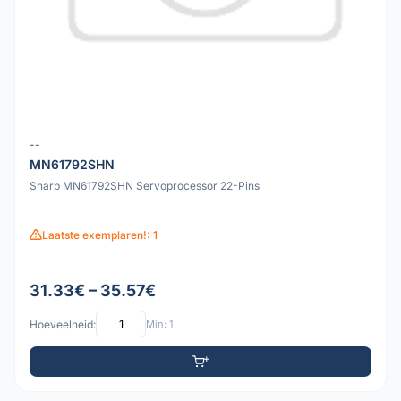
--
MN61792SHN
Sharp MN61792SHN Servoprocessor 22-Pins
Laatste exemplaren!: 1
31.33€ – 35.57€
Hoeveelheid:
Min: 1