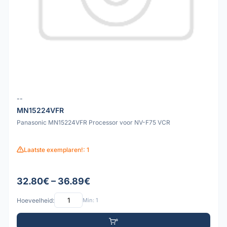
--
MN15224VFR
Panasonic MN15224VFR Processor voor NV-F75 VCR
Laatste exemplaren!: 1
32.80€ – 36.89€
Hoeveelheid:
Min: 1