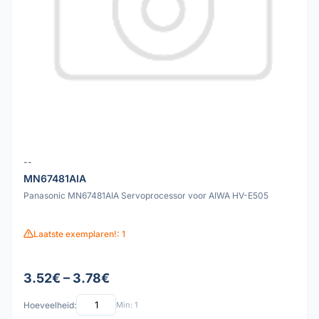
--
MN67481AIA
Panasonic MN67481AIA Servoprocessor voor AIWA HV-E505
Laatste exemplaren!: 1
3.52€ – 3.78€
Hoeveelheid:
Min: 1