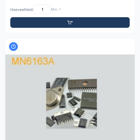
Hoeveelheid:
Min: 1