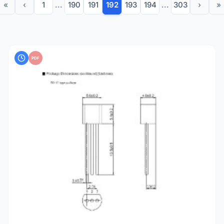
«
‹
1
...
190
191
192
193
194
...
303
›
»
PDF