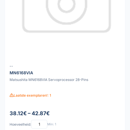
--
MN6168VIA
Matsushita MN6168VIA Servoprocessor 28-Pins
Laatste exemplaren!: 1
38.12€ – 42.87€
Hoeveelheid:
Min: 1