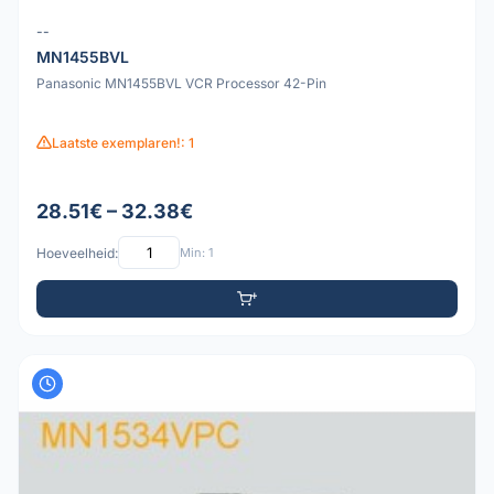
--
MN1455BVL
Panasonic MN1455BVL VCR Processor 42-Pin
Laatste exemplaren!: 1
28.51€ – 32.38€
Hoeveelheid:
Min: 1