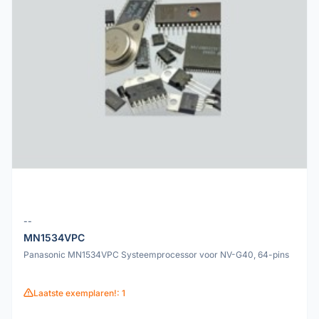
--
MN1534VPC
Panasonic MN1534VPC Systeemprocessor voor NV-G40, 64-pins
Laatste exemplaren!: 1