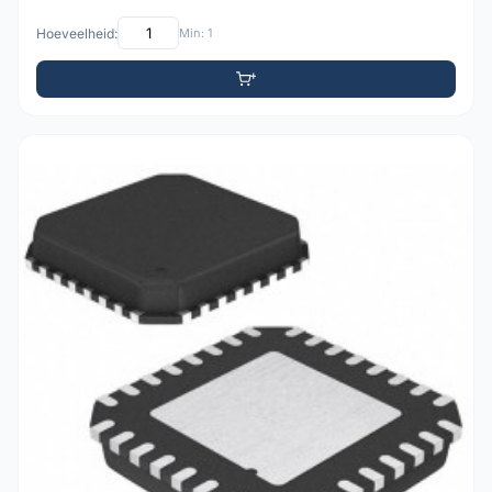
Hoeveelheid:
Min: 1