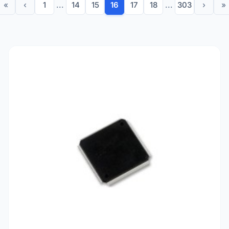
«
‹
1
...
14
15
16
17
18
...
303
›
»