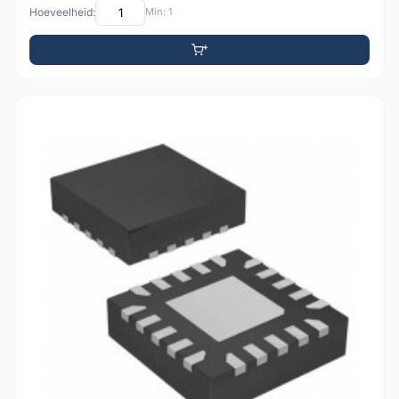
Hoeveelheid:
Min: 1