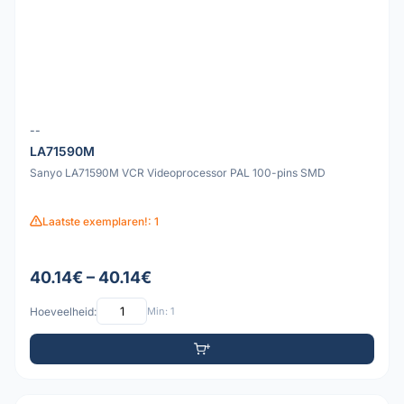
--
LA71590M
Sanyo LA71590M VCR Videoprocessor PAL 100-pins SMD
Laatste exemplaren!: 1
40.14€ – 40.14€
Hoeveelheid:
Min: 1