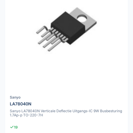
Sanyo
LA78040N
Sanyo LA78040N Verticale Deflectie Uitgangs-IC 9W Busbesturing
1.7Ap-p TO-220-7H
19