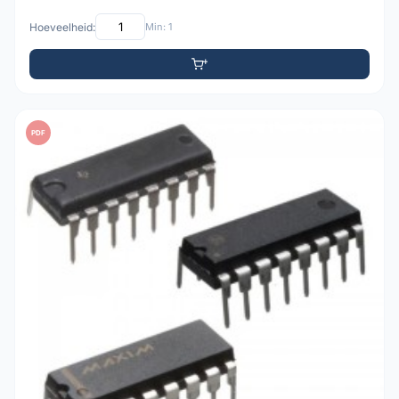
Hoeveelheid:
Min: 1
PDF