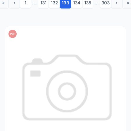
«
‹
1
...
131
132
133
134
135
...
303
›
»
PDF