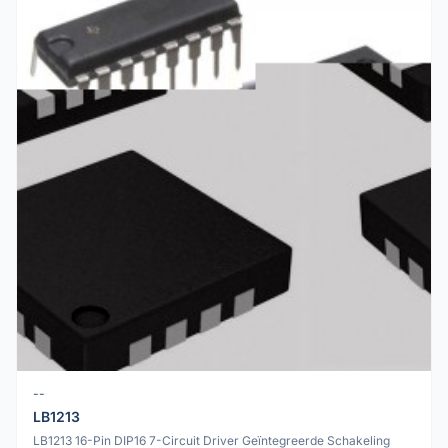
--
LB1213
LB1213 16-Pin DIP16 7-Circuit Driver Geïntegreerde Schakeling