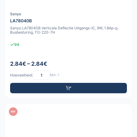
Sanyo
LA78040B
Sanyo LA78040B Verticale Deflectie Uitgangs-IC, 9W, 1.8Ap-p,
Busbesturing, TO-220-7H
94
2.84€ – 2.84€
Hoeveelheid:
Min: 1
PDF