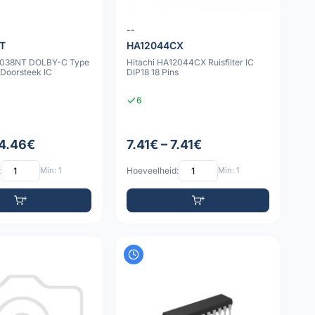
--
T
HA12044CX
12038NT DOLBY-C Type
Hitachi HA12044CX Ruisfilter IC
 Doorsteek IC
DIP18 18 Pins
6
 4.46€
7.41€ – 7.41€
:
Min: 1
Hoeveelheid:
Min: 1