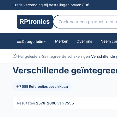
Gratis verzending bij bestellingen boven 80€
RPtronics
Merken
Over ons
Neem con
Categorieën
›
Halfgeleiders
›
Geïntegreerde schakelingen
›
Verschillende 
Verschillende geïntegree
7 555 Referenties beschikbaar
Resultaten
2576–2600
van
7555