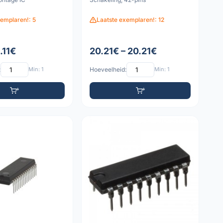
xemplaren!: 5
Laatste exemplaren!: 12
8.11€
20.21€ – 20.21€
:
Min: 1
Hoeveelheid:
Min: 1