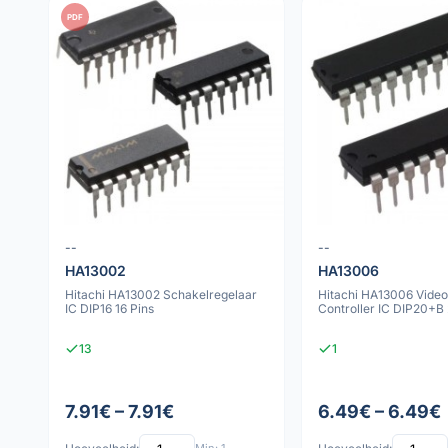
PDF
--
--
HA13002
HA13006
Hitachi HA13002 Schakelregelaar
Hitachi HA13006 Video
IC DIP16 16 Pins
Controller IC DIP20+B 
13
1
7.91€ – 7.91€
6.49€ – 6.49€