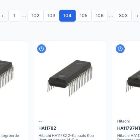
‹
1
...
102
103
104
105
106
...
303
›
--
Hitachi
HA11782
HA11797N
ntegreerde
Hitachi HA11782 2-Kanaals Kop
Hitachi HA1
Voorversterker 14-Pin
Doorsteekmo