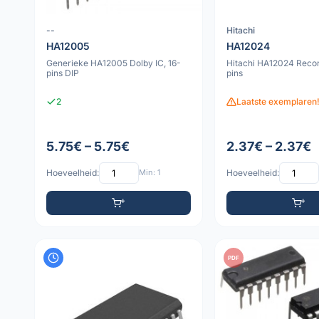
--
Hitachi
HA12005
HA12024
Generieke HA12005 Dolby IC, 16-
Hitachi HA12024 Recor
pins DIP
pins
2
Laatste exemplaren!
5.75€ – 5.75€
2.37€ – 2.37€
Hoeveelheid:
Min: 1
Hoeveelheid:
PDF