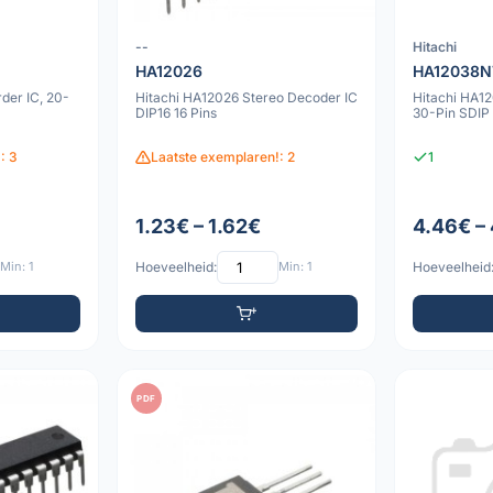
--
Hitachi
HA12026
HA12038N
der IC, 20-
Hitachi HA12026 Stereo Decoder IC
Hitachi HA
DIP16 16 Pins
30-Pin SDIP
: 3
Laatste exemplaren!: 2
1
1.23€ – 1.62€
4.46€ –
Min: 1
Hoeveelheid:
Min: 1
Hoeveelheid
PDF