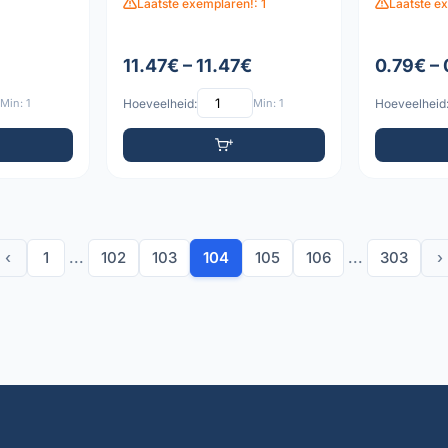
Laatste exemplaren!: 1
Laatste e
11.47€ – 11.47€
0.79€ –
Min: 1
Hoeveelheid:
Min: 1
Hoeveelheid
‹
1
...
102
103
104
105
106
...
303
›