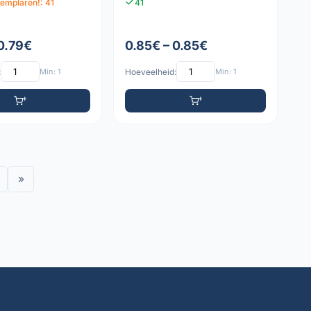
xemplaren!: 41
41
 0.79€
0.85€ – 0.85€
:
Min: 1
Hoeveelheid:
Min: 1
»