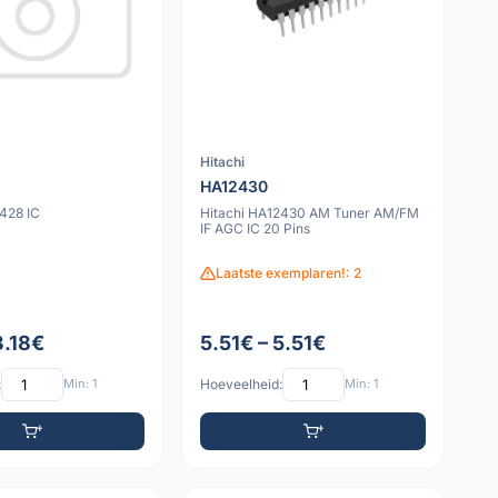
Hitachi
HA12430
2428 IC
Hitachi HA12430 AM Tuner AM/FM
IF AGC IC 20 Pins
Laatste exemplaren!: 2
3.18€
5.51€ – 5.51€
:
Min: 1
Hoeveelheid:
Min: 1