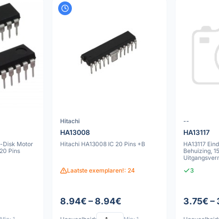
Hitachi
--
HA13008
HA13117
-Disk Motor
Hitachi HA13008 IC 20 Pins +B
HA13117 Eind
20 Pins
Behuizing, 1
Uitgangsve
Belastingsim
Laatste exemplaren!: 24
3
8.94€ – 8.94€
3.75€ –