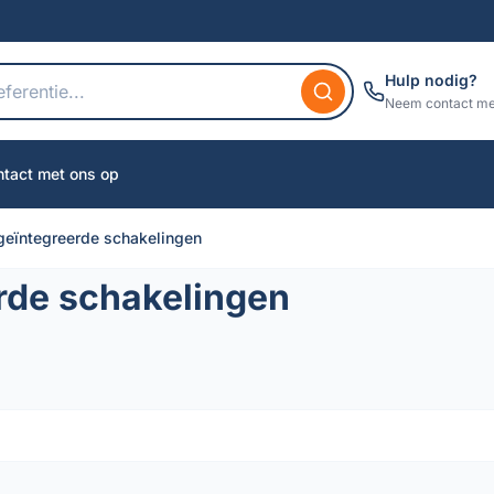
Hulp nodig?
Neem contact me
tact met ons op
geïntegreerde schakelingen
rde schakelingen