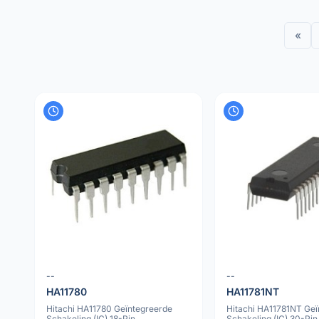
«
--
--
HA11780
HA11781NT
Hitachi HA11780 Geïntegreerde
Hitachi HA11781NT Geï
Schakeling (IC) 18-Pin
Schakeling (IC) 30-Pin