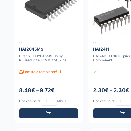
--
--
HA12045MS
HA12411
Hitachi HA12045MS Dolby
HA12411 DIP16 16-pins 
Ruisreductie IC SMD 20 Pins
Component
Laatste exemplaren!: 1
1
8.48€ – 9.72€
2.30€ – 2.30€
Hoeveelheid:
Min: 1
Hoeveelheid: