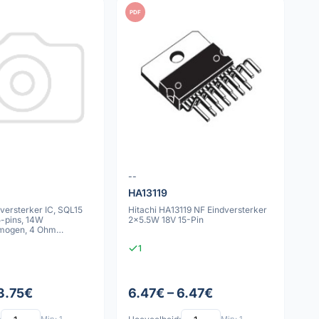
PDF
--
HA13119
versterker IC, SQL15
Hitachi HA13119 NF Eindversterker
5-pins, 14W
2x5.5W 18V 15-Pin
rmogen, 4 Ohm
pedanti
1
 3.75€
6.47€ – 6.47€