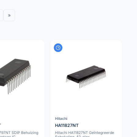
»
Hitachi
T
HA11827NT
1797NT SDIP Behuizing
Hitachi HA11827NT Geïntegreerde
ntage IC
Schakeling, 42-pins