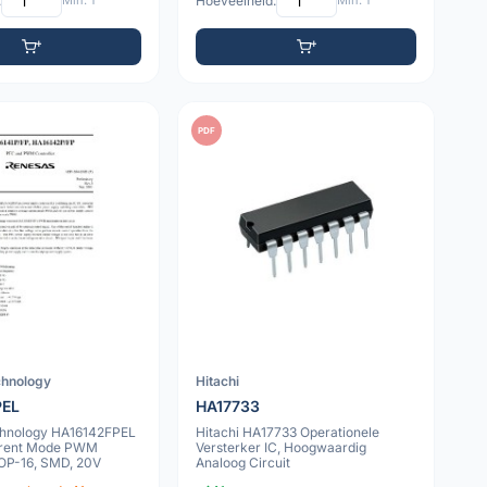
:
Min: 1
Hoeveelheid:
Min: 1
PDF
chnology
Hitachi
PEL
HA17733
hnology HA16142FPEL
Hitachi HA17733 Operationele
rrent Mode PWM
Versterker IC, Hoogwaardig
SOP-16, SMD, 20V
Analoog Circuit