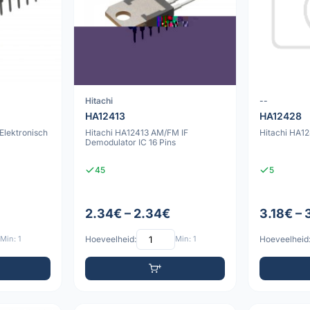
Hitachi
--
HA12413
HA12428
Elektronisch
Hitachi HA12413 AM/FM IF
Hitachi HA1
Demodulator IC 16 Pins
45
5
2.34€ – 2.34€
3.18€ – 
Min: 1
Hoeveelheid:
Min: 1
Hoeveelheid