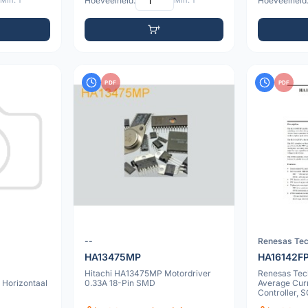
Min: 1
Hoeveelheid:
Min: 1
Hoeveelheid
PDF
PDF
--
Renesas Te
HA13475MP
HA16142F
Hitachi HA13475MP Motordriver
Renesas Tec
 Horizontaal
0.33A 18-Pin SMD
Average Cu
Controller, 