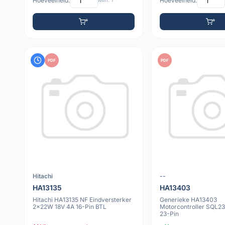
Hoeveelheid:
Min: 1
Hoeveelheid:
PDF
PDF
Hitachi
--
HA13135
HA13403
Hitachi HA13135 NF Eindversterker
Generieke HA13403
2x22W 18V 4A 16-Pin BTL
Motorcontroller SQL23
23-Pin