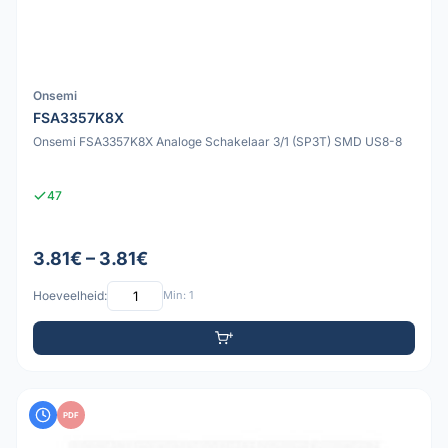
Onsemi
FSA3357K8X
Onsemi FSA3357K8X Analoge Schakelaar 3/1 (SP3T) SMD US8-8
47
3.81€ – 3.81€
Hoeveelheid:
Min: 1
PDF