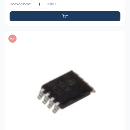
Hoeveelheid:
Min: 1
PDF