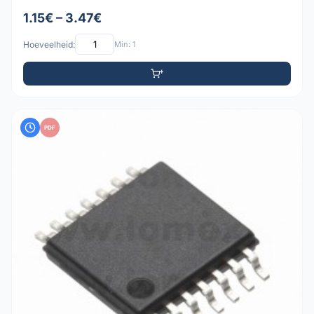
1.15€ – 3.47€
Hoeveelheid:
Min: 1
PDF