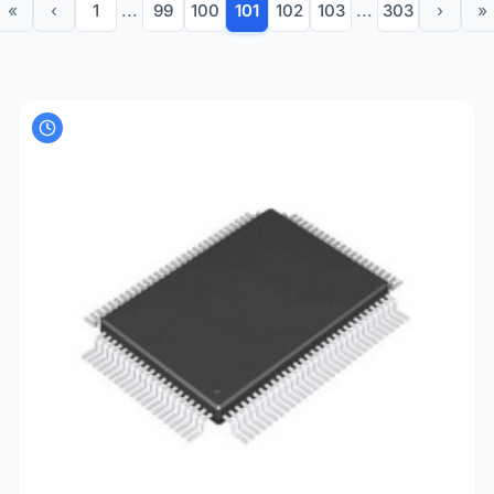
«
‹
1
...
99
100
101
102
103
...
303
›
»