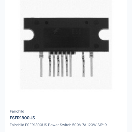
Fairchild
FSFR1800US
Fairchild FSFR1800US Power Switch 500V 7A 120W SIP-9