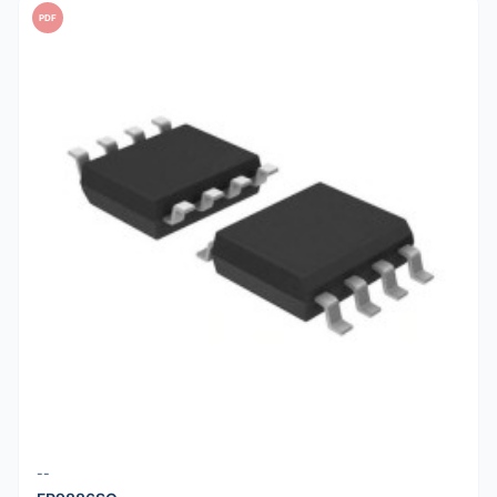
PDF
--