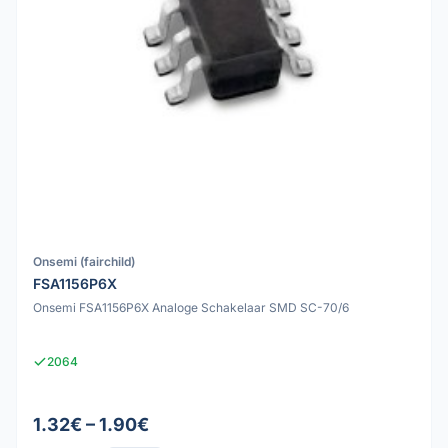
Onsemi (fairchild)
FSA1156P6X
Onsemi FSA1156P6X Analoge Schakelaar SMD SC-70/6
2064
1.32€ – 1.90€