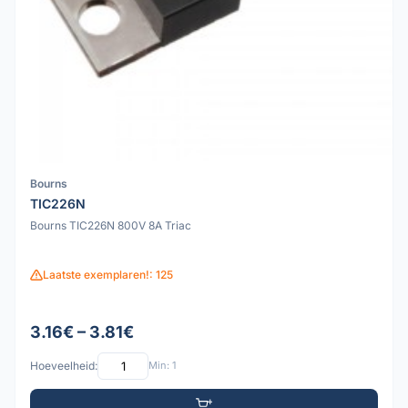
Bourns
TIC226N
Bourns TIC226N 800V 8A Triac
Laatste exemplaren!: 125
3.16€ – 3.81€
Hoeveelheid:
Min: 1