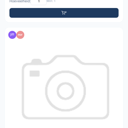
Hoeveelheid:
Min: 1
PDF