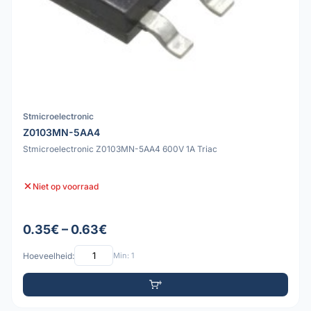
Stmicroelectronic
Z0103MN-5AA4
Stmicroelectronic Z0103MN-5AA4 600V 1A Triac
Niet op voorraad
0.35€ – 0.63€
Hoeveelheid:
Min: 1