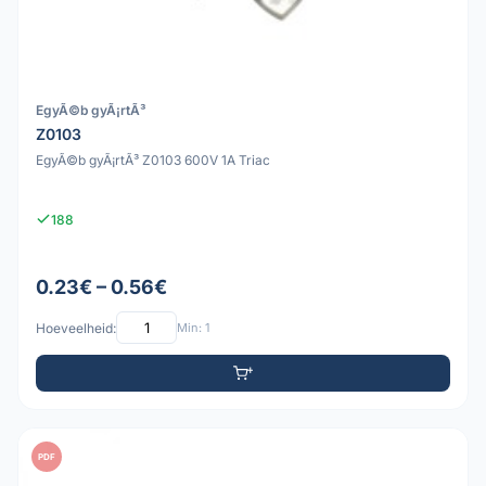
EgyÃ©b gyÃ¡rtÃ³
Z0103
EgyÃ©b gyÃ¡rtÃ³ Z0103 600V 1A Triac
188
0.23€ – 0.56€
Hoeveelheid:
Min: 1
PDF