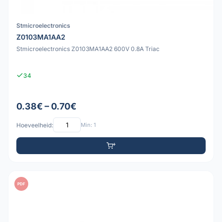
Stmicroelectronics
Z0103MA1AA2
Stmicroelectronics Z0103MA1AA2 600V 0.8A Triac
34
0.38€ – 0.70€
Hoeveelheid:
Min: 1
PDF