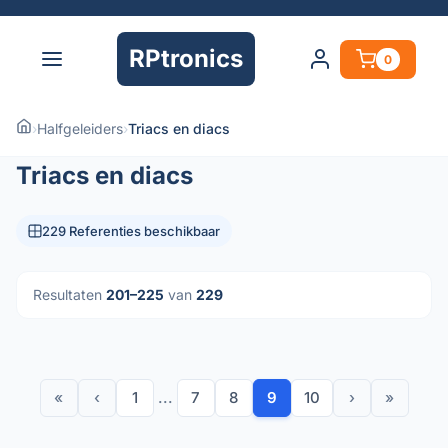
RPtronics
0
›
Halfgeleiders
›
Triacs en diacs
Triacs en diacs
229 Referenties beschikbaar
Resultaten
201–225
van
229
«
‹
1
...
7
8
9
10
›
»