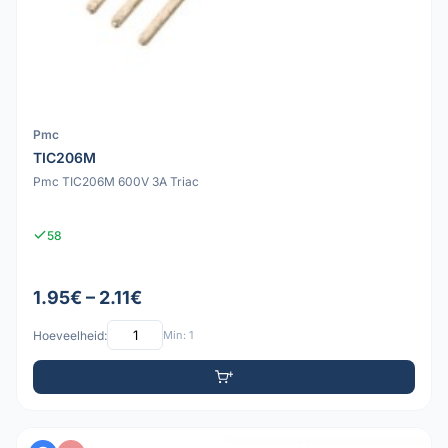
Pmc
TIC206M
Pmc TIC206M 600V 3A Triac
58
1.95€ – 2.11€
Hoeveelheid:
Min: 1