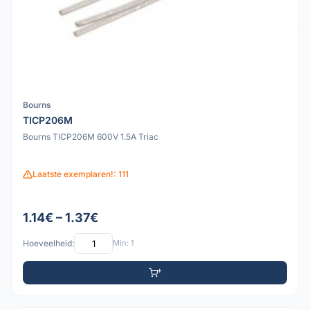
Bourns
TICP206M
Bourns TICP206M 600V 1.5A Triac
Laatste exemplaren!: 111
1.14€ – 1.37€
Hoeveelheid:
Min: 1