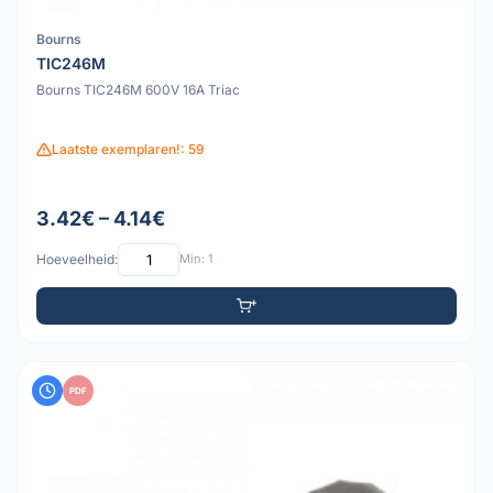
Bourns
TIC246M
Bourns TIC246M 600V 16A Triac
Laatste exemplaren!: 59
3.42€ – 4.14€
Hoeveelheid:
Min: 1
PDF