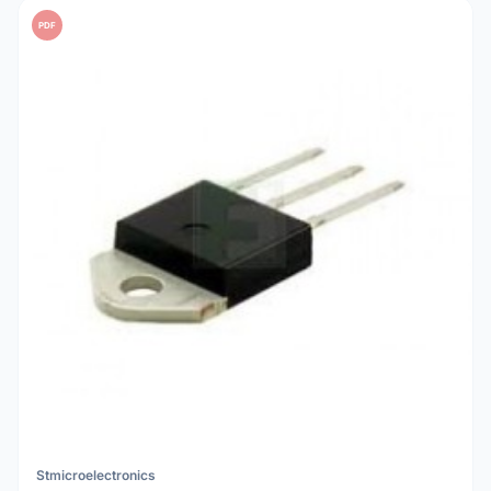
PDF
Stmicroelectronics