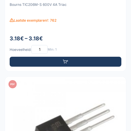
Bourns TIC206M-S 600V 4A Triac
Laatste exemplaren!: 762
3.18€ – 3.18€
Hoeveelheid:
Min: 1
PDF