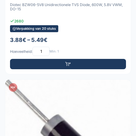
Diotec BZW06-5V8 Unidirectionele TVS Diode, 600W, 5.8V VWM,
DO-15
2680
Verpakking van 20 stuks
3.88€ – 5.49€
Hoeveelheid:
Min: 1
PDF