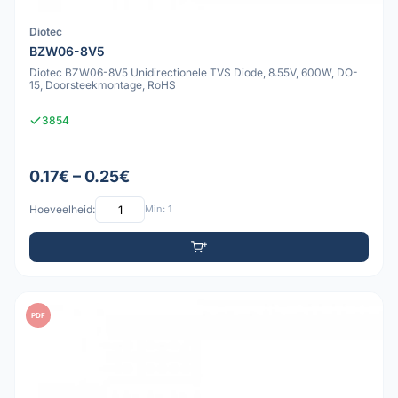
Diotec
BZW06-8V5
Diotec BZW06-8V5 Unidirectionele TVS Diode, 8.55V, 600W, DO-
15, Doorsteekmontage, RoHS
3854
0.17€ – 0.25€
Hoeveelheid:
Min: 1
PDF