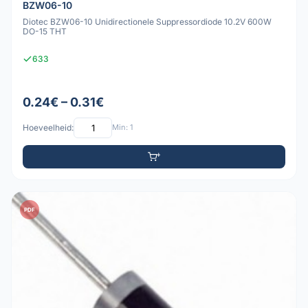
BZW06-10
Diotec BZW06-10 Unidirectionele Suppressordiode 10.2V 600W
DO-15 THT
633
0.24€ – 0.31€
Hoeveelheid:
Min: 1
PDF