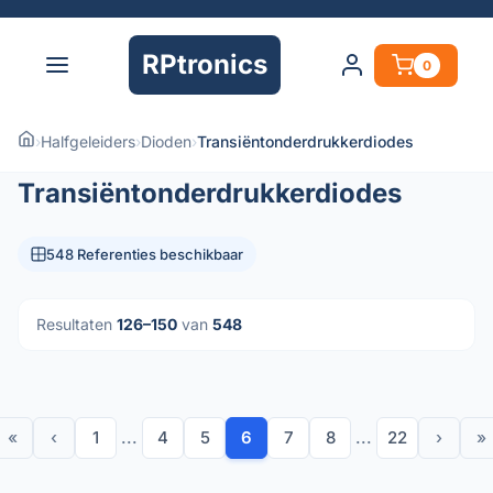
RPtronics
0
›
Halfgeleiders
›
Dioden
›
Transiëntonderdrukkerdiodes
Transiëntonderdrukkerdiodes
548 Referenties beschikbaar
Resultaten
126–150
van
548
«
‹
1
...
4
5
6
7
8
...
22
›
»