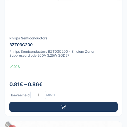
Philips Semiconductors
BZT03C200
Philips Semiconductors BZT03C200 - Silicium Zener
Suppressordiode 200V 3.25W SOD57
296
0.81€ – 0.86€
Hoeveelheid:
Min: 1