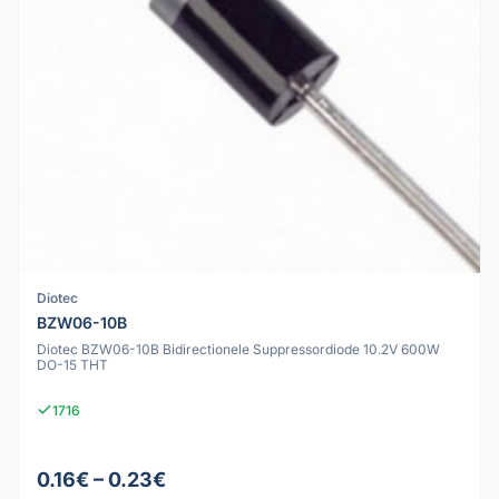
Diotec
BZW06-10B
Diotec BZW06-10B Bidirectionele Suppressordiode 10.2V 600W
DO-15 THT
1716
0.16€ – 0.23€