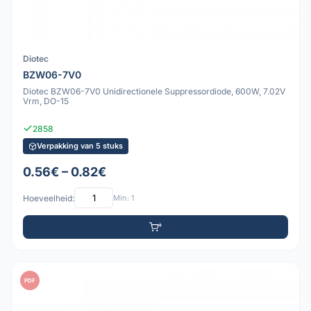
Diotec
BZW06-7V0
Diotec BZW06-7V0 Unidirectionele Suppressordiode, 600W, 7.02V
Vrm, DO-15
2858
Verpakking van 5 stuks
0.56€ – 0.82€
Hoeveelheid:
Min: 1
PDF