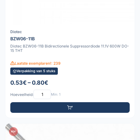
Diotec
BZW06-11B
Diotec BZW06-11B Bidirectionele Suppressordiode 11.1V 600W DO-
15 THT
Laatste exemplaren!: 239
Verpakking van 5 stuks
0.53€ – 0.80€
Hoeveelheid:
Min: 1
PDF