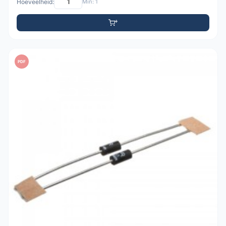
Hoeveelheid:
Min: 1
PDF