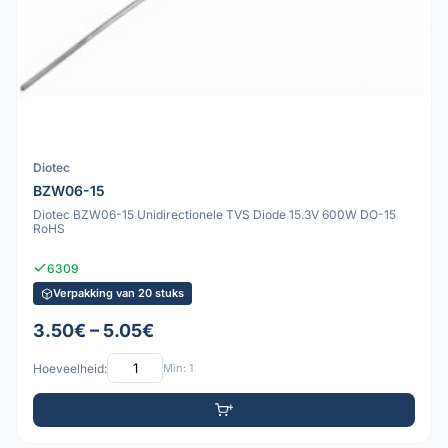
Diotec
BZW06-15
Diotec BZW06-15 Unidirectionele TVS Diode 15.3V 600W DO-15
RoHS
6309
Verpakking van 20 stuks
3.50€ – 5.05€
Hoeveelheid:
Min: 1