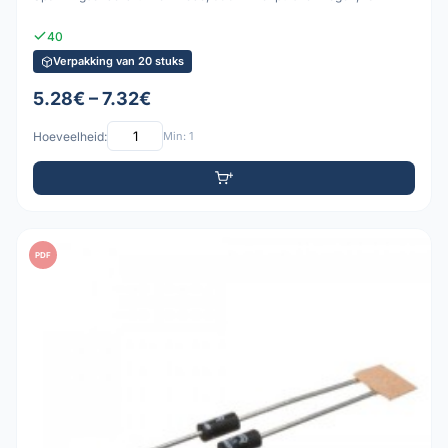
40
Verpakking van 20 stuks
5.28€ – 7.32€
Hoeveelheid:
Min: 1
PDF